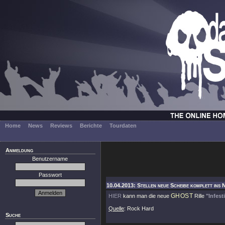
Home
News
Reviews
Berichte
Tourdaten
Anmeldung
Benutzername
Passwort
10.04.2013: Stellen neue Scheibe komplett ins 
GHOST
HIER
kann man die neue
Rille
"Infes
Quelle
: Rock Hard
Suche