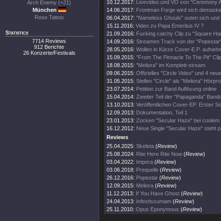
10.12.2017:
Livevideo und VÖ von "Ceremony A
Arch Enemy (+21)
München
14.06.2017:
Frontman Forge wird sich demaski
Rose Tattoo
06.04.2017:
"Nameless Ghouls" outen sich und 
15.11.2016:
Video zu Papa Emeritus IV ?
Statistics
21.09.2016:
Fucking catchy Clip zu "Square H
7714 Reviews
14.09.2016:
Streamen Track von der "Popestar"
912 Berichte
28.05.2016:
Wollen in Kürze Cover-E.P. aufne
26 Konzerte/Festivals
15.09.2015:
"From The Pinnacle To The Pit" Clip
18.08.2015:
"Meliora" im Komplett-stream.
09.06.2015:
Offizielles "Circle Video" und 4 neue
31.05.2015:
Stellen "Circle" als "Meliora" Hörpro
23.07.2014:
Petition zur Band Auflösung online
15.04.2014:
Zweiter Teil der "Papaganda" Bandd
13.10.2013:
Veröffentlichen Cover-EP. Erster So
12.09.2013:
Dokumentation, Teil 1
23.01.2013:
Zocken "Secular Haze" bei coolem T
16.12.2012:
Neue Single "Secular Haze" steht p
Reviews
25.04.2025:
Skeleta
(
Review
)
25.08.2024:
Rite Here Rite Now
(
Review
)
03.04.2022:
Impera
(
Review
)
03.06.2018:
Prequelle
(
Review
)
26.12.2016:
Popestar
(
Review
)
12.09.2015:
Meliora
(
Review
)
11.12.2013:
If You Have Ghost
(
Review
)
24.04.2013:
Infestissumam
(
Review
)
25.11.2010:
Opus Eponymous
(
Review
)