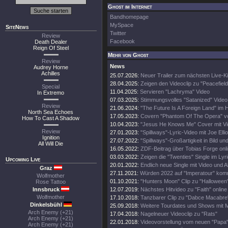
Ghost im Internet
Bandhomepage
MySpace
SiteNews
Twitter
Review
Facebook
Death Dealer
Reign Of Steel
Mehr von Ghost
Review
News
Audrey Horne
Achilles
25.07.2026:
Neuer Trailer zum nächsten Live-Ki
28.04.2025:
Zeigen den Videoclip zu "Peacefield
Special
11.04.2025:
Servieren "Lachryma" Video
In Extremo
07.03.2025:
Stimmungsvolles "Satanized" Video
Review
21.06.2024:
"The Future Is A Foreign Land" im 
North Sea Echoes
17.05.2023:
Covern "Phantom Of The Opera" v
How To Cast A Shadow
10.04.2023:
"Jesus He Knows Me" Cover mit V
Review
27.01.2023:
"Spillways"-Lyric-Video mit Joe Ellio
Ignition
27.07.2022:
"Spillways"-Großartigkeit in Bild un
All Will Die
16.05.2022:
ZDF-Beitrag über Tobias Forge onl
03.03.2022:
Zeigen die "Twenties" Single im Lyr
Upcoming Live
20.01.2022:
Endlich neue Single mit Video und A
Graz
27.11.2021:
Würden 2022 auf "Imperatour" ko
Wolfmother
01.10.2021:
"Hunters Moon" Clip zu "Halloween
Rose Tattoo
Innsbruck
12.07.2019:
Nächstes Hitvideo zu "Faith" online
Wolfmother
17.10.2018:
Tanzbarer Clip zu "Dabce Macabre
Dinkelsbühl
25.09.2018:
Weitere Tourdates und Shows mit M
Arch Enemy (+21)
17.04.2018:
Nagelneuer Videoclip zu "Rats"
Arch Enemy (+21)
22.01.2018:
Videovorstellung vom neuen "Papa
Arch Enemy (+21)