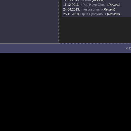
12.09.2015:
Meliora
(
Review
)
11.12.2013:
If You Have Ghost
(
Review
)
24.04.2013:
Infestissumam
(
Review
)
25.11.2010:
Opus Eponymous
(
Review
)
© D