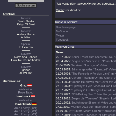
"Ich werde über meinen Hintergrund sprechen, u
Quelle
: rockhard.de
SiteNews
Review
Death Dealer
Ghost im Internet
Reign Of Steel
Bandhomepage
Review
MySpace
Audrey Horne
Twitter
Achilles
Facebook
Special
Mehr von Ghost
In Extremo
News
Review
North Sea Echoes
25.07.2026:
Neuer Trailer zum nächsten Live-Ki
How To Cast A Shadow
28.04.2025:
Zeigen den Videoclip zu "Peacefield
11.04.2025:
Servieren "Lachryma" Video
Review
07.03.2025:
Stimmungsvolles "Satanized" Video
Ignition
All Will Die
21.06.2024:
"The Future Is A Foreign Land" im 
17.05.2023:
Covern "Phantom Of The Opera" v
Upcoming Live
10.04.2023:
"Jesus He Knows Me" Cover mit V
Graz
27.01.2023:
"Spillways"-Lyric-Video mit Joe Ellio
Wolfmother
27.07.2022:
"Spillways"-Großartigkeit in Bild un
Rose Tattoo
16.05.2022:
ZDF-Beitrag über Tobias Forge onl
Innsbruck
03.03.2022:
Zeigen die "Twenties" Single im Lyr
Wolfmother
20.01.2022:
Endlich neue Single mit Video und A
Dinkelsbühl
27.11.2021:
Würden 2022 auf "Imperatour" ko
Arch Enemy (+21)
01.10.2021:
"Hunters Moon" Clip zu "Halloween
Arch Enemy (+21)
Arch Enemy (+21)
12.07.2019:
Nächstes Hitvideo zu "Faith" online