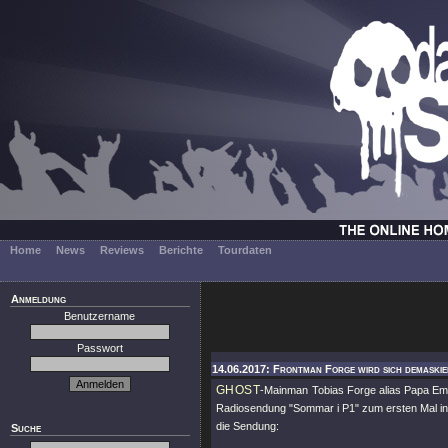
Home
News
Reviews
Berichte
Tourdaten
Anmeldung
Benutzername
Passwort
14.06.2017: Frontman Forge wird sich demaski
GHOST
-Mainman Tobias Forge alias Papa Emer
Radiosendung "Sommar i P1" zum ersten Mal in d
die Sendung:
Suche