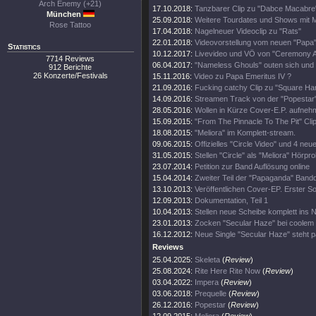
Arch Enemy (+21)
17.10.2018:
Tanzbarer Clip zu "Dabce Macabre
München
25.09.2018:
Weitere Tourdates und Shows mit M
Rose Tattoo
17.04.2018:
Nagelneuer Videoclip zu "Rats"
22.01.2018:
Videovorstellung vom neuen "Papa
Statistics
10.12.2017:
Livevideo und VÖ von "Ceremony A
7714 Reviews
06.04.2017:
"Nameless Ghouls" outen sich und 
912 Berichte
26 Konzerte/Festivals
15.11.2016:
Video zu Papa Emeritus IV ?
21.09.2016:
Fucking catchy Clip zu "Square H
14.09.2016:
Streamen Track von der "Popestar"
28.05.2016:
Wollen in Kürze Cover-E.P. aufne
15.09.2015:
"From The Pinnacle To The Pit" Clip
18.08.2015:
"Meliora" im Komplett-stream.
09.06.2015:
Offizielles "Circle Video" und 4 neue
31.05.2015:
Stellen "Circle" als "Meliora" Hörpro
23.07.2014:
Petition zur Band Auflösung online
15.04.2014:
Zweiter Teil der "Papaganda" Bandd
13.10.2013:
Veröffentlichen Cover-EP. Erster So
12.09.2013:
Dokumentation, Teil 1
10.04.2013:
Stellen neue Scheibe komplett ins N
23.01.2013:
Zocken "Secular Haze" bei coolem T
16.12.2012:
Neue Single "Secular Haze" steht p
Reviews
25.04.2025:
Skeleta
(
Review
)
25.08.2024:
Rite Here Rite Now
(
Review
)
03.04.2022:
Impera
(
Review
)
03.06.2018:
Prequelle
(
Review
)
26.12.2016:
Popestar
(
Review
)