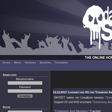
Home
News
Reviews
Berichte
Tourdaten
Anmeldung
Benutzername
Passwort
10.12.2017: Livevideo und VÖ von "Ceremony A
GHOST
haben ein Livealbum namens
"Cer
Doppel-CD und DVD erscheint
"Ceremony And
Suche
"Ceremony And Devotion"
-Tracklist: