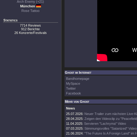
Arch Enemy (+21)
München
Rose Tattoo
Statistics
7714 Reviews
912 Berichte
26 Konzerte/Festivals
Ghost im Internet
Bandhomepage
MySpace
Twitter
Facebook
Mehr von Ghost
News
25.07.2026:
Neuer Trailer zum nächsten Live-Ki
28.04.2025:
Zeigen den Videoclip zu "Peacefield
11.04.2025:
Servieren "Lachryma" Video
07.03.2025:
Stimmungsvolles "Satanized" Video
21.06.2024:
"The Future Is A Foreign Land" im 