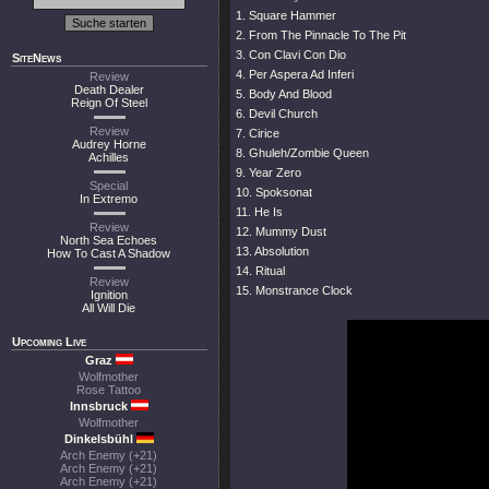
1. Square Hammer
2. From The Pinnacle To The Pit
3. Con Clavi Con Dio
SiteNews
4. Per Aspera Ad Inferi
Review
Death Dealer
5. Body And Blood
Reign Of Steel
6. Devil Church
Review
7. Cirice
Audrey Horne
8. Ghuleh/Zombie Queen
Achilles
9. Year Zero
Special
10. Spoksonat
In Extremo
11. He Is
Review
12. Mummy Dust
North Sea Echoes
13. Absolution
How To Cast A Shadow
14. Ritual
Review
15. Monstrance Clock
Ignition
All Will Die
Upcoming Live
Graz
Wolfmother
Rose Tattoo
Innsbruck
Wolfmother
Dinkelsbühl
Arch Enemy (+21)
Arch Enemy (+21)
Arch Enemy (+21)