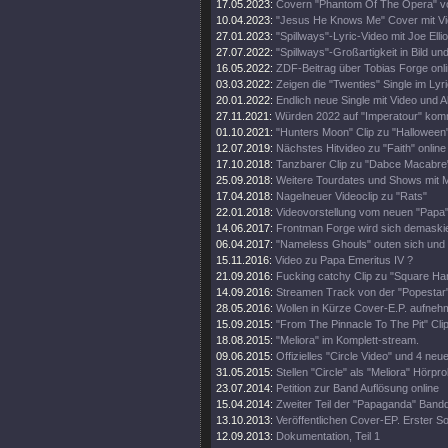
17.05.2023:
Covern "Phantom Of The Opera" v
10.04.2023:
"Jesus He Knows Me" Cover mit V
27.01.2023:
"Spillways"-Lyric-Video mit Joe Ellio
27.07.2022:
"Spillways"-Großartigkeit in Bild un
16.05.2022:
ZDF-Beitrag über Tobias Forge onl
03.03.2022:
Zeigen die "Twenties" Single im Lyr
20.01.2022:
Endlich neue Single mit Video und A
27.11.2021:
Würden 2022 auf "Imperatour" ko
01.10.2021:
"Hunters Moon" Clip zu "Halloween
12.07.2019:
Nächstes Hitvideo zu "Faith" online
17.10.2018:
Tanzbarer Clip zu "Dabce Macabre
25.09.2018:
Weitere Tourdates und Shows mit M
17.04.2018:
Nagelneuer Videoclip zu "Rats"
22.01.2018:
Videovorstellung vom neuen "Papa
14.06.2017:
Frontman Forge wird sich demaski
06.04.2017:
"Nameless Ghouls" outen sich und 
15.11.2016:
Video zu Papa Emeritus IV ?
21.09.2016:
Fucking catchy Clip zu "Square H
14.09.2016:
Streamen Track von der "Popestar"
28.05.2016:
Wollen in Kürze Cover-E.P. aufne
15.09.2015:
"From The Pinnacle To The Pit" Clip
18.08.2015:
"Meliora" im Komplett-stream.
09.06.2015:
Offizielles "Circle Video" und 4 neue
31.05.2015:
Stellen "Circle" als "Meliora" Hörpro
23.07.2014:
Petition zur Band Auflösung online
15.04.2014:
Zweiter Teil der "Papaganda" Bandd
13.10.2013:
Veröffentlichen Cover-EP. Erster So
12.09.2013:
Dokumentation, Teil 1