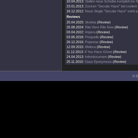
10.04.2013:
Stellen neue Scheibe komplett ins N
23.01.2013:
Zocken "Secular Haze" bei coolem T
16.12.2012:
Neue Single "Secular Haze" steht p
Reviews
25.04.2025:
Skeleta
(
Review
)
25.08.2024:
Rite Here Rite Now
(
Review
)
03.04.2022:
Impera
(
Review
)
03.06.2018:
Prequelle
(
Review
)
26.12.2016:
Popestar
(
Review
)
12.09.2015:
Meliora
(
Review
)
11.12.2013:
If You Have Ghost
(
Review
)
24.04.2013:
Infestissumam
(
Review
)
25.11.2010:
Opus Eponymous
(
Review
)
© D