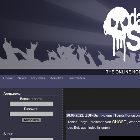
Home
News
Reviews
Berichte
Tourdaten
Anmeldung
Benutzername
Passwort
16.05.2022: ZDF-Beitrag über Tobias Forge on
GHOST
Tobias Forge , Mainman von
, war am
des Beitrags findet ihr unten.
Suche