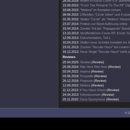
28.05.2016:
Wollen in Kürze Cover-E.P. aufne
15.09.2015:
"From The Pinnacle To The Pit" Clip
18.08.2015:
"Meliora" im Komplett-stream.
09.06.2015:
Offizielles "Circle Video" und 4 neue
31.05.2015:
Stellen "Circle" als "Meliora" Hörpro
23.07.2014:
Petition zur Band Auflösung online
15.04.2014:
Zweiter Teil der "Papaganda" Bandd
13.10.2013:
Veröffentlichen Cover-EP. Erster So
12.09.2013:
Dokumentation, Teil 1
10.04.2013:
Stellen neue Scheibe komplett ins N
23.01.2013:
Zocken "Secular Haze" bei coolem T
16.12.2012:
Neue Single "Secular Haze" steht p
Reviews
25.04.2025:
Skeleta
(
Review
)
25.08.2024:
Rite Here Rite Now
(
Review
)
03.04.2022:
Impera
(
Review
)
03.06.2018:
Prequelle
(
Review
)
26.12.2016:
Popestar
(
Review
)
12.09.2015:
Meliora
(
Review
)
11.12.2013:
If You Have Ghost
(
Review
)
24.04.2013:
Infestissumam
(
Review
)
25.11.2010:
Opus Eponymous
(
Review
)
© D