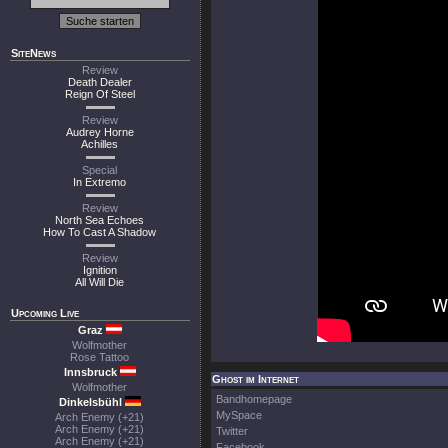
SiteNews
Review
Death Dealer
Reign Of Steel
Review
Audrey Horne
Achilles
Special
In Extremo
Review
North Sea Echoes
How To Cast A Shadow
Review
Ignition
All Will Die
Upcoming Live
Graz
Wolfmother
Rose Tattoo
Innsbruck
Ghost im Internet
Wolfmother
Bandhomepage
Dinkelsbühl
MySpace
Arch Enemy (+21)
Arch Enemy (+21)
Twitter
Arch Enemy (+21)
Facebook