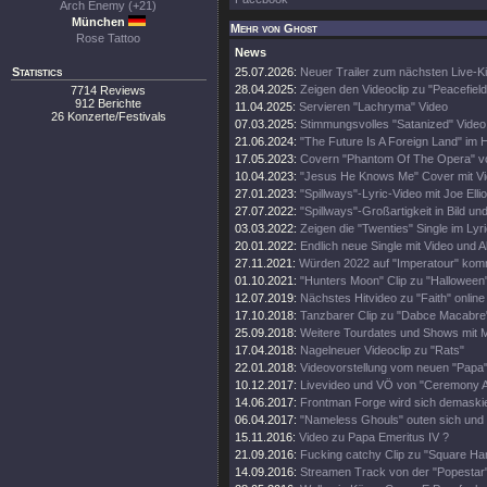
Arch Enemy (+21)
München
Mehr von Ghost
Rose Tattoo
News
Statistics
25.07.2026:
Neuer Trailer zum nächsten Live-Ki
28.04.2025:
Zeigen den Videoclip zu "Peacefield
7714 Reviews
912 Berichte
11.04.2025:
Servieren "Lachryma" Video
26 Konzerte/Festivals
07.03.2025:
Stimmungsvolles "Satanized" Video
21.06.2024:
"The Future Is A Foreign Land" im 
17.05.2023:
Covern "Phantom Of The Opera" v
10.04.2023:
"Jesus He Knows Me" Cover mit V
27.01.2023:
"Spillways"-Lyric-Video mit Joe Ellio
27.07.2022:
"Spillways"-Großartigkeit in Bild un
03.03.2022:
Zeigen die "Twenties" Single im Lyr
20.01.2022:
Endlich neue Single mit Video und A
27.11.2021:
Würden 2022 auf "Imperatour" ko
01.10.2021:
"Hunters Moon" Clip zu "Halloween
12.07.2019:
Nächstes Hitvideo zu "Faith" online
17.10.2018:
Tanzbarer Clip zu "Dabce Macabre
25.09.2018:
Weitere Tourdates und Shows mit M
17.04.2018:
Nagelneuer Videoclip zu "Rats"
22.01.2018:
Videovorstellung vom neuen "Papa
10.12.2017:
Livevideo und VÖ von "Ceremony A
14.06.2017:
Frontman Forge wird sich demaski
06.04.2017:
"Nameless Ghouls" outen sich und 
15.11.2016:
Video zu Papa Emeritus IV ?
21.09.2016:
Fucking catchy Clip zu "Square H
14.09.2016:
Streamen Track von der "Popestar"