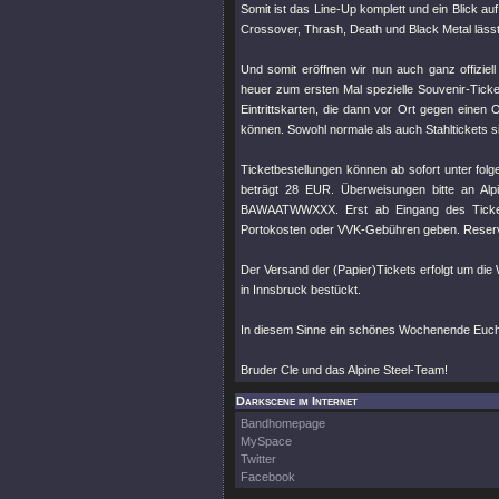
Somit ist das Line-Up komplett und ein Blick a
Crossover, Thrash, Death und Black Metal läss
Und somit eröffnen wir nun auch ganz offizie
heuer zum ersten Mal spezielle Souvenir-Ticke
Eintrittskarten, die dann vor Ort gegen einen
können. Sowohl normale als auch Stahltickets sind
Ticketbestellungen können ab sofort unter folg
beträgt 28 EUR. Überweisungen bitte an Al
BAWAATWWXXX. Erst ab Eingang des Ticketbe
Portokosten oder VVK-Gebühren geben. Reservie
Der Versand der (Papier)Tickets erfolgt um die
in Innsbruck bestückt.
In diesem Sinne ein schönes Wochenende Euch 
Bruder Cle und das Alpine Steel-Team!
Darkscene im Internet
Bandhomepage
MySpace
Twitter
Facebook