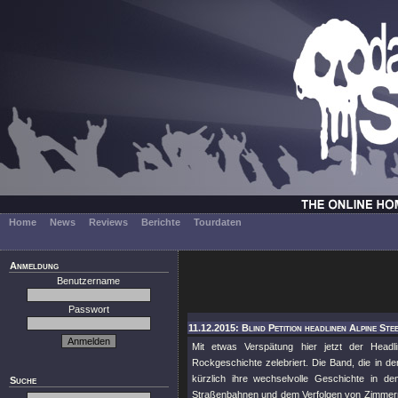
Home
News
Reviews
Berichte
Tourdaten
Anmeldung
Benutzername
Passwort
11.12.2015: Blind Petition headlinen Alpine Ste
Mit etwas Verspätung hier jetzt der Headl
Rockgeschichte zelebriert. Die Band, die in de
kürzlich ihre wechselvolle Geschichte in d
Suche
Straßenbahnen und dem Verfolgen von Zimmerm