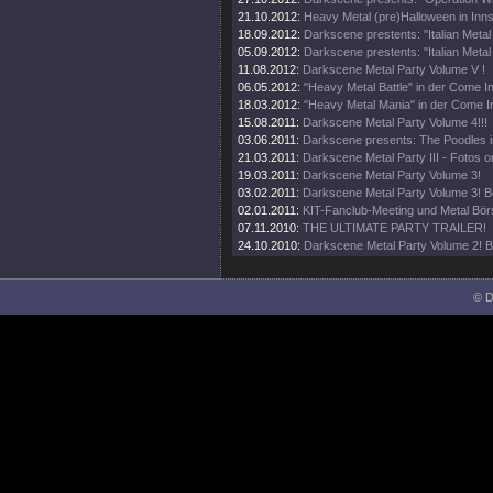
21.10.2012:
Heavy Metal (pre)Halloween in Inn
18.09.2012:
Darkscene prestents: "Italian Metal
05.09.2012:
Darkscene prestents: "Italian Metal
11.08.2012:
Darkscene Metal Party Volume V !
06.05.2012:
"Heavy Metal Battle" in der Come I
18.03.2012:
"Heavy Metal Mania" in der Come I
15.08.2011:
Darkscene Metal Party Volume 4!!!
03.06.2011:
Darkscene presents: The Poodles i
21.03.2011:
Darkscene Metal Party III - Fotos on
19.03.2011:
Darkscene Metal Party Volume 3!
03.02.2011:
Darkscene Metal Party Volume 3! B
02.01.2011:
KIT-Fanclub-Meeting und Metal Bör
07.11.2010:
THE ULTIMATE PARTY TRAILER!
24.10.2010:
Darkscene Metal Party Volume 2! B
© D