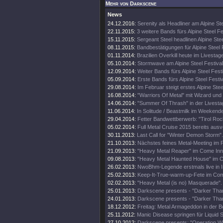
Mehr von Darkscene
News
24.12.2016:
Serenity als Headliner am Alpine Ste
22.11.2015:
3 weitere Bands fürs Alpine Steel Fe
15.11.2015:
Sergeant Steel headlinen Alpine Stee
08.11.2015:
Bandbestätigungen für Alpine Steel 
01.11.2014:
Brazilien Overkill heute im Livestag
05.10.2014:
Stormwave am Alpine Steel Festival
12.09.2014:
Weiter Bands fürs Alpine Steel Festi
05.09.2014:
Erste Bands fürs Alpine Steel Festi
29.08.2014:
Im Februar steigt erstes Alpine Stee
16.08.2014:
"Warriors Of Metal" mit Wizard und 
14.06.2014:
"Summer Of Thrash" in der Livesta
11.06.2014:
In Solitude / Beastmilk im Weekende
29.04.2014:
Fetter Bandwettberwerb: "Tirol Rock
05.02.2014:
Full Metal Cruise 2015 bereits ausv
30.11.2013:
Last Call for "Winter Demon Storm".
21.10.2013:
Nächstes feines Metal-Meeting im P
21.09.2013:
"Heavy Metal Reaper" im Come Inn
09.08.2013:
"Heavy Metal Haunted House" im 
26.02.2013:
NwoBhm-Legende erstmals live in I
25.02.2013:
Keep-It-True-warm-up-Fete im Com
02.02.2013:
"Heavy Metal (is no) Masquerade".
25.01.2013:
Darkscene presents - "Darker Tha
24.01.2013:
Darkscene presents - "Darker Tha
18.12.2012:
Freitag: Metal Armageddon in der B
25.11.2012:
Manic Disease springen für Liquid St
27.10.2012:
Darkscene presents: "Operation Win