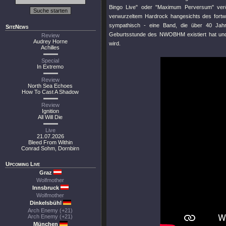
Bingo Live" oder "Maximum Perversum" veröf
verwurzeltem Hardrock hangesichts des fortwä
sympathisch - eine Band, die über 40 Jahr
SiteNews
Geburtsstunde des NWOBHM existiert hat und 
Review
Audrey Horne
wird.
Achilles
Special
In Extremo
Review
North Sea Echoes
How To Cast A Shadow
Review
Ignition
All Will Die
Live
21.07.2026
Bleed From Within
Conrad Sohm, Dornbirn
Upcoming Live
Graz
Wolfmother
Innsbruck
Wolfmother
Dinkelsbühl
Arch Enemy (+21)
Arch Enemy (+21)
München