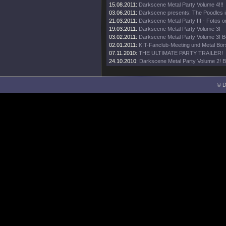
15.08.2011:
Darkscene Metal Party Volume 4!!!
03.06.2011:
Darkscene presents: The Poodles i
21.03.2011:
Darkscene Metal Party III - Fotos on
19.03.2011:
Darkscene Metal Party Volume 3!
03.02.2011:
Darkscene Metal Party Volume 3! B
02.01.2011:
KIT-Fanclub-Meeting und Metal Bör
07.11.2010:
THE ULTIMATE PARTY TRAILER!
24.10.2010:
Darkscene Metal Party Volume 2! B
© D