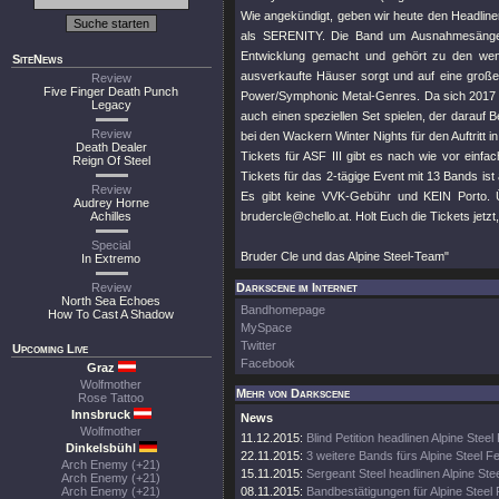
Wie angekündigt, geben wir heute den Headliner
als SERENITY. Die Band um Ausnahmesänger 
Entwicklung gemacht und gehört zu den wenig
SiteNews
ausverkaufte Häuser sorgt und auf eine groß
Review
Five Finger Death Punch
Power/Symphonic Metal-Genres. Da sich 2017 di
Legacy
auch einen speziellen Set spielen, der darauf
Review
bei den Wackern Winter Nights für den Auftritt i
Death Dealer
Tickets für ASF III gibt es nach wie vor einfa
Reign Of Steel
Tickets für das 2-tägige Event mit 13 Bands ist
Review
Es gibt keine VVK-Gebühr und KEIN Porto. 
Audrey Horne
Achilles
brudercle@chello.at. Holt Euch die Tickets jetzt,
Special
Bruder Cle und das Alpine Steel-Team"
In Extremo
Review
Darkscene im Internet
North Sea Echoes
Bandhomepage
How To Cast A Shadow
MySpace
Twitter
Upcoming Live
Facebook
Graz
Wolfmother
Mehr von Darkscene
Rose Tattoo
Innsbruck
News
Wolfmother
11.12.2015:
Blind Petition headlinen Alpine Steel 
Dinkelsbühl
22.11.2015:
3 weitere Bands fürs Alpine Steel Fe
Arch Enemy (+21)
15.11.2015:
Sergeant Steel headlinen Alpine Stee
Arch Enemy (+21)
Arch Enemy (+21)
08.11.2015:
Bandbestätigungen für Alpine Steel 