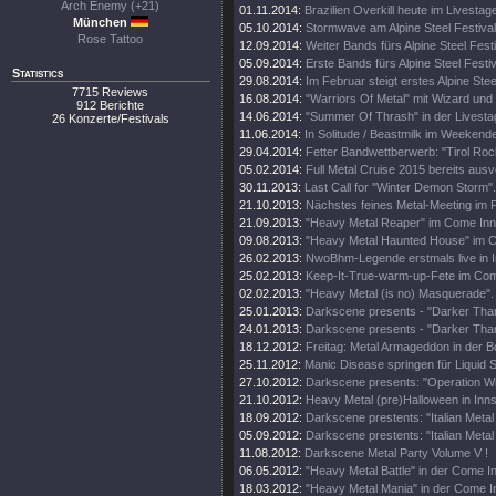
Arch Enemy (+21)
01.11.2014:
Brazilien Overkill heute im Livestag
München
05.10.2014:
Stormwave am Alpine Steel Festival
Rose Tattoo
12.09.2014:
Weiter Bands fürs Alpine Steel Festi
05.09.2014:
Erste Bands fürs Alpine Steel Festi
Statistics
29.08.2014:
Im Februar steigt erstes Alpine Stee
7715 Reviews
16.08.2014:
"Warriors Of Metal" mit Wizard und 
912 Berichte
14.06.2014:
"Summer Of Thrash" in der Livesta
26 Konzerte/Festivals
11.06.2014:
In Solitude / Beastmilk im Weekende
29.04.2014:
Fetter Bandwettberwerb: "Tirol Rock
05.02.2014:
Full Metal Cruise 2015 bereits ausv
30.11.2013:
Last Call for "Winter Demon Storm".
21.10.2013:
Nächstes feines Metal-Meeting im P
21.09.2013:
"Heavy Metal Reaper" im Come Inn
09.08.2013:
"Heavy Metal Haunted House" im 
26.02.2013:
NwoBhm-Legende erstmals live in I
25.02.2013:
Keep-It-True-warm-up-Fete im Com
02.02.2013:
"Heavy Metal (is no) Masquerade".
25.01.2013:
Darkscene presents - "Darker Tha
24.01.2013:
Darkscene presents - "Darker Tha
18.12.2012:
Freitag: Metal Armageddon in der B
25.11.2012:
Manic Disease springen für Liquid St
27.10.2012:
Darkscene presents: "Operation Win
21.10.2012:
Heavy Metal (pre)Halloween in Inn
18.09.2012:
Darkscene prestents: "Italian Metal
05.09.2012:
Darkscene prestents: "Italian Metal
11.08.2012:
Darkscene Metal Party Volume V !
06.05.2012:
"Heavy Metal Battle" in der Come I
18.03.2012:
"Heavy Metal Mania" in der Come I