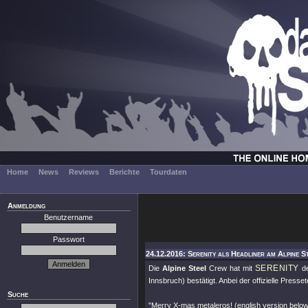
Home
News
Reviews
Berichte
Tourdaten
Anmeldung
Benutzername
Passwort
24.12.2016: Serenity als Headliner am Alpine S
SERENITY
Die
Alpine Steel
Crew hat mit
de
Innsbruch) bestätigt. Anbei der offizielle Pressete
Suche
"Merry X-mas metaleros! (english version below