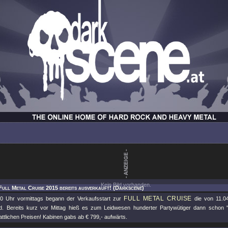
Kein Bild vorhanden.
Full Metal Cruise 2015 bereits ausverkauft! (Darkscene)
FULL METAL CRUISE
0 Uhr vormittags begann der Verkaufsstart zur
die von 11.04
d. Bereits kurz vor Mittag hieß es zum Leidwesen hunderter Partywütiger dann schon 
ttlichen Preisen! Kabinen gabs ab € 799,- aufwärts.