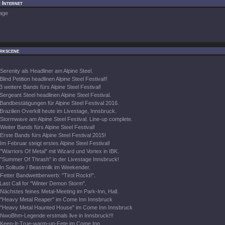
 Internet
age
rkscene
Serenity als Headliner am Alpine Steel.
Blind Petition headlinen Alpine Steel Festival!!
3 weitere Bands fürs Alpine Steel Festival!
Sergeant Steel headlinen Alpine Steel Festival.
Bandbestätigungen für Alpine Steel Festival 2016.
Brazilien Overkill heute im Livestage, Innsbruck.
Stormwave am Alpine Steel Festival. Line-up complete.
Weiter Bands fürs Alpine Steel Festival!
Erste Bands fürs Alpine Steel Festival 2015!
Im Februar steigt erstes Alpine Steel Festival!
"Warriors Of Metal" mit Wizard und Vortex in IBK.
"Summer Of Thrash" in der Livestage Innsbruck!
In Solitude / Beastmilk im Weekender.
Fetter Bandwettberwerb: "Tirol Rockt!".
Last Call for "Winter Demon Storm".
Nächstes feines Metal-Meeting im Park-Inn, Hall.
"Heavy Metal Reaper" im Come Inn Innsbruck
"Heavy Metal Haunted House" im Come Inn Innsbruck
NwoBhm-Legende erstmals live in Innsbruck!!!
Keep-It-True-warm-up-Fete im Come Inn.