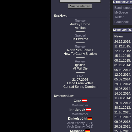
Darkscene im
Bandhomep
MySpace
SiteNews
Twitter
Review
Facebook
Audrey Horne
Achilles
Mehr von Da
Special
News
In Extremo
24.12.2016:
11.12.2015:
Review
North Sea Echoes
22.11.2015:
How To Cast A Shadow
15.11.2015:
08.11.2015:
Review
Ignition
01.11.2014:
All Will Die
05.10.2014:
12.09.2014:
Live
05.09.2014:
21.07.2026
Bleed From Within
29.08.2014:
Conrad Sohm, Dornbirn
16.08.2014:
14.06.2014:
Upcoming Live
11.06.2014:
Graz
29.04.2014:
Wolfmother
30.11.2013:
Innsbruck
21.10.2013:
Wolfmother
21.09.2013:
Dinkelsbühl
09.08.2013:
Arch Enemy (+21)
Arch Enemy (+21)
26.02.2013:
München
25.02.2013: