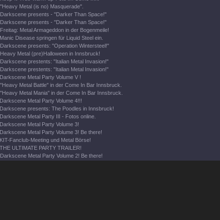
"Heavy Metal (is no) Masquerade".
Darkscene presents - "Darker Than Space!"
Darkscene presents - "Darker Than Space!"
Freitag: Metal Armageddon in der Bogenmeile!
Manic Disease springen für Liquid Steel ein.
Darkscene presents: "Operation Wintersteel!"
Heavy Metal (pre)Halloween in Innsbruck!
Darkscene prestents: "Italian Metal Invasion!"
Darkscene prestents: "Italian Metal Invasion!"
Darkscene Metal Party Volume V !
"Heavy Metal Battle" in der Come In Bar Innsbruck.
"Heavy Metal Mania" in der Come In Bar Innsbruck.
Darkscene Metal Party Volume 4!!!
Darkscene presents: The Poodles in Innsbruck!
Darkscene Metal Party III - Fotos online.
Darkscene Metal Party Volume 3!
Darkscene Metal Party Volume 3! Be there!
KIT-Fanclub-Meeting und Metal Börse!
THE ULTIMATE PARTY TRAILER!
Darkscene Metal Party Volume 2! Be there!