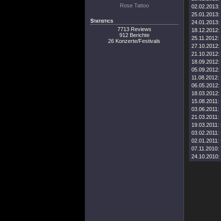
Rose Tattoo
02.02.2013:
25.01.2013:
Statistics
24.01.2013:
7713 Reviews
18.12.2012:
912 Berichte
25.11.2012:
26 Konzerte/Festivals
27.10.2012:
21.10.2012:
18.09.2012:
05.09.2012:
11.08.2012:
06.05.2012:
18.03.2012:
15.08.2011:
03.06.2011:
21.03.2011:
19.03.2011:
03.02.2011:
02.01.2011:
07.11.2010:
24.10.2010: