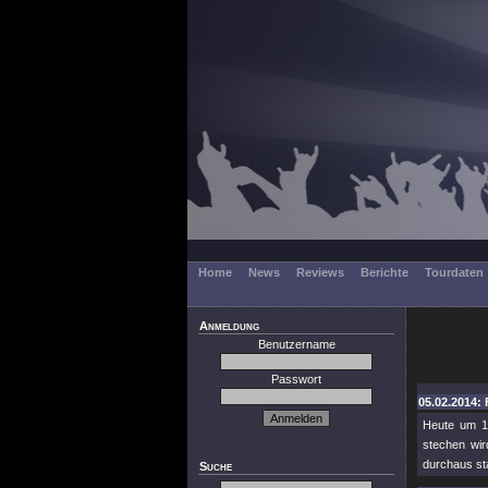
Home
News
Reviews
Berichte
Tourdaten
Anmeldung
Benutzername
Passwort
05.02.2014: 
Heute um 1
stechen wir
durchaus sta
Suche