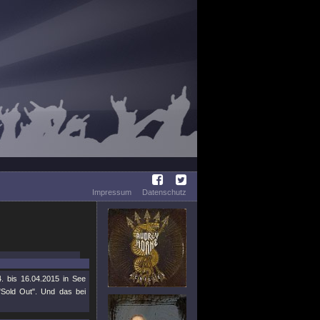
Impressum
Datenschutz
. bis 16.04.2015 in See
"Sold Out". Und das bei