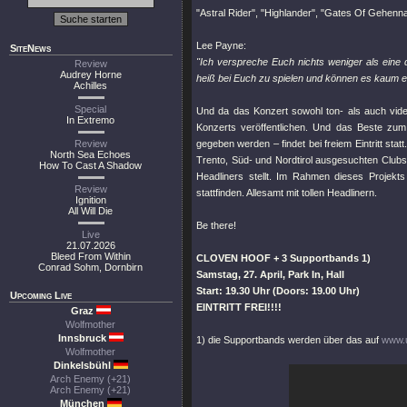
"Astral Rider"
,
"Highlander"
,
"Gates Of Gehenn
Lee Payne:
SiteNews
"Ich verspreche Euch nichts weniger als eine 
Review
Audrey Horne
heiß bei Euch zu spielen und können es kaum e
Achilles
Special
Und da das Konzert sowohl ton- als auch vid
In Extremo
Konzerts veröffentlichen. Und das Beste zum
Review
gegeben werden – findet bei freiem Eintritt st
North Sea Echoes
Trento, Süd- und Nordtirol ausgesuchten Clubs
How To Cast A Shadow
Headliners stellt. Im Rahmen dieses Projek
Review
stattfinden. Allesamt mit tollen Headlinern.
Ignition
All Will Die
Be there!
Live
21.07.2026
Bleed From Within
CLOVEN HOOF + 3 Supportbands 1)
Conrad Sohm, Dornbirn
Samstag, 27. April, Park In, Hall
Start: 19.30 Uhr (Doors: 19.00 Uhr)
Upcoming Live
EINTRITT FREI!!!!
Graz
Wolfmother
Innsbruck
1) die Supportbands werden über das auf
www.
Wolfmother
Dinkelsbühl
Arch Enemy (+21)
Arch Enemy (+21)
München