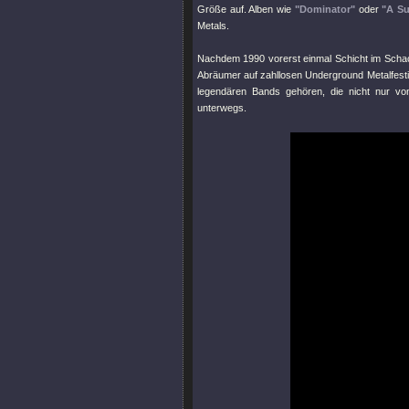
Größe auf. Alben wie
"Dominator"
oder
"A Su
Metals.
Nachdem 1990 vorerst einmal Schicht im Schacht
Abräumer auf zahllosen Underground Metalfesti
legendären Bands gehören, die nicht nur vo
unterwegs.