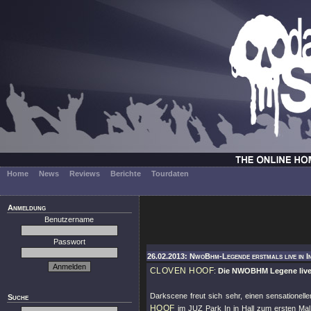
Home
News
Reviews
Berichte
Tourdaten
Anmeldung
Benutzername
Passwort
26.02.2013: NwoBhm-Legende erstmals live in I
CLOVEN HOOF
:
Die NWOBHM Legene live 
Darkscene freut sich sehr, einen sensationell
Suche
HOOF
im JUZ Park In in Hall zum ersten Mal in