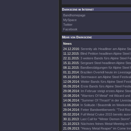
Darkscene im Internet
Bandhomepage
MySpace
Twitter
Facebook
Mehr von Darkscene
News
24.12.2016:
Serenity als Headliner am Alpine Ste
11.12.2015:
Blind Petition headlinen Alpine Steel 
22.11.2015:
3 weitere Bands fürs Alpine Steel Fe
15.11.2015:
Sergeant Steel headlinen Alpine Stee
08.11.2015:
Bandbestätigungen für Alpine Steel 
01.11.2014:
Brazilien Overkill heute im Livestag
05.10.2014:
Stormwave am Alpine Steel Festival
12.09.2014:
Weiter Bands fürs Alpine Steel Festi
05.09.2014:
Erste Bands fürs Alpine Steel Festi
29.08.2014:
Im Februar steigt erstes Alpine Stee
16.08.2014:
"Warriors Of Metal" mit Wizard und 
14.06.2014:
"Summer Of Thrash" in der Livesta
11.06.2014:
In Solitude / Beastmilk im Weekende
29.04.2014:
Fetter Bandwettberwerb: "Tirol Rock
05.02.2014:
Full Metal Cruise 2015 bereits ausv
30.11.2013:
Last Call for "Winter Demon Storm".
21.10.2013:
Nächstes feines Metal-Meeting im P
21.09.2013:
"Heavy Metal Reaper" im Come Inn