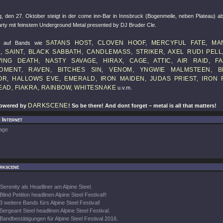
 den 27. Oktober steigt in der come inn-Bar in Innsbruck (Bogenmeile, neben Plateau) a
arty mit feinstem Underground Metal presented by DJ Bruder Cle.
SATANS HOST, CLOVEN HOOF, MERCYFUL FATE, MAN
h auf Bands wie
, SAINT, BLACK SABBATH, CANDLEMASS, STRIKER, AXEL RUDI PELL
IVING DEATH, NASTY SAVAGE, HIRAX, CAGE, ATTIC, AIR RAID, FA
MENT, RAVEN, BITCHES SIN, VENOM, YNGWIE MALMSTEEN, BL
TOR, HALLOWS EVE, EMERALD, IRON MAIDEN, JUDAS PRIEST, IRON 
AD, FIAKRA, RAINBOW, WHITESNAKE
u.v.m.
DARKSCENE
powered by
! So be there! And dont forget – metal is all that matters!
 Internet
age
rkscene
Serenity als Headliner am Alpine Steel.
Blind Petition headlinen Alpine Steel Festival!!
3 weitere Bands fürs Alpine Steel Festival!
Sergeant Steel headlinen Alpine Steel Festival.
Bandbestätigungen für Alpine Steel Festival 2016.