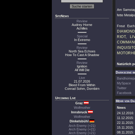
Am Samstag,
fette Metalp
SiteNews
Review
Audrey Horne
Freut Euc
Achilles
DIAMOND
Special
RIOT, L
In Extremo
COMMAND
INQUISI
Review
North Sea Echoes
MOTORHE
How To Cast A Shadow
Review
Natürlich 
Ignition
All Will Die
Darkscene im
Live
Bandhomep
21.07.2026
MySpace
Bleed From Within
Twitter
Conrad Sohm, Dornbirn
Facebook
Upcoming Live
Mehr von Da
Graz
Wolfmother
News
Innsbruck
24.12.2016:
Wolfmother
11.12.2015:
Dinkelsbühl
22.11.2015:
Arch Enemy (+21)
15.11.2015:
Arch Enemy (+21)
08.11.2015:
Arch Enemy (+21)