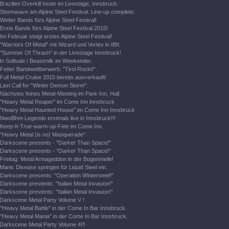
Brazilien Overkill heute im Livestage, Innsbruck.
Stormwave am Alpine Steel Festival. Line-up complete.
Weiter Bands fürs Alpine Steel Festival!
Erste Bands fürs Alpine Steel Festival 2015!
Im Februar steigt erstes Alpine Steel Festival!
"Warriors Of Metal" mit Wizard und Vortex in IBK.
"Summer Of Thrash" in der Livestage Innsbruck!
In Solitude / Beastmilk im Weekender.
Fetter Bandwettberwerb: "Tirol Rockt!".
Full Metal Cruise 2015 bereits ausverkauft!
Last Call for "Winter Demon Storm".
Nächstes feines Metal-Meeting im Park-Inn, Hall.
"Heavy Metal Reaper" im Come Inn Innsbruck
"Heavy Metal Haunted House" im Come Inn Innsbruck
NwoBhm-Legende erstmals live in Innsbruck!!!
Keep-It-True-warm-up-Fete im Come Inn.
"Heavy Metal (is no) Masquerade".
Darkscene presents - "Darker Than Space!"
Darkscene presents - "Darker Than Space!"
Freitag: Metal Armageddon in der Bogenmeile!
Manic Disease springen für Liquid Steel ein.
Darkscene presents: "Operation Wintersteel!"
Darkscene prestents: "Italian Metal Invasion!"
Darkscene prestents: "Italian Metal Invasion!"
Darkscene Metal Party Volume V !
"Heavy Metal Battle" in der Come In Bar Innsbruck.
"Heavy Metal Mania" in der Come In Bar Innsbruck.
Darkscene Metal Party Volume 4!!!