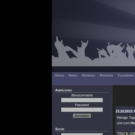
Home
News
Reviews
Berichte
Tourdaten
Anmeldung
Benutzername
Passwort
21.10.2012: 
Wenige Tag
und zum
He
Suche
TRICK OR