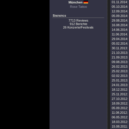
01.11.2014:
München
Rose Tattoo
05.10.2014:
12.09.2014:
Statistics
05.09.2014:
7713 Reviews
29.08.2014:
912 Berichte
16.08.2014:
26 Konzerte/Festivals
14.06.2014:
11.06.2014:
29.04.2014:
05.02.2014:
30.11.2013:
21.10.2013:
21.09.2013:
09.08.2013:
26.02.2013:
25.02.2013:
02.02.2013:
25.01.2013:
24.01.2013:
18.12.2012:
25.11.2012:
27.10.2012:
18.09.2012:
05.09.2012:
11.08.2012:
06.05.2012:
18.03.2012:
15.08.2011: