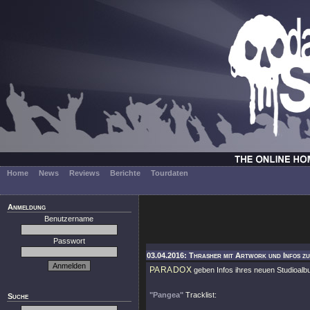
Home
News
Reviews
Berichte
Tourdaten
Anmeldung
Benutzername
Passwort
03.04.2016: Thrasher mit Artwork und Infos z
PARADOX
geben Infos ihres neuen Studioal
"Pangea"
Tracklist:
Suche