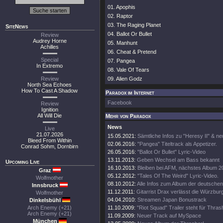
01. Apophis
02. Raptor
03. The Raging Planet
SiteNews
04. Ballot Or Bullet
Review
Audrey Horne
05. Manhunt
Achilles
06. Cheat & Pretend
Special
07. Pangea
In Extremo
08. Vale Of Tears
Review
09. Alien Godz
North Sea Echoes
How To Cast A Shadow
Paradox im Internet
Facebook
Review
Ignition
All Will Die
Mehr von Paradox
News
Live
21.07.2026
15.05.2021:
Sämtliche Infos zu "Heresy II" & n
Bleed From Within
02.06.2016:
"Pangea" Titeltrack als Appetizer.
Conrad Sohm, Dornbirn
26.05.2016:
"Ballot Or Bullet" Lyric-Video
13.11.2013:
Geben Wechsel am Bass bekannt
Upcoming Live
16.10.2013:
Bleiben bei AFM, nächstes Album 2
Graz
05.12.2012:
"Tales Of The Weird" Lyric-Video.
Wolfmother
08.10.2012:
Alle Infos zum Album der deutschen
Innsbruck
11.12.2011:
Gitarrist Drax verlässt die Würzbur
Wolfmother
04.04.2010:
Streamen Japan Bonustrack
Dinkelsbühl
Arch Enemy (+21)
11.10.2009:
"Riot Squad" Trailer steht für Thrash
Arch Enemy (+21)
11.09.2009:
Neuer Track auf MySpace
München