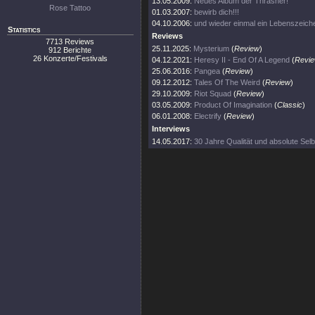
13.05.2009:
Neues Album der Thrasher!
Rose Tattoo
01.03.2007:
bewirb dich!!!
04.10.2006:
und wieder einmal ein Lebenszeiche
Statistics
Reviews
7713 Reviews
25.11.2025:
Mysterium
(
Review
)
912 Berichte
26 Konzerte/Festivals
04.12.2021:
Heresy II - End Of A Legend
(
Revi
25.06.2016:
Pangea
(
Review
)
09.12.2012:
Tales Of The Weird
(
Review
)
29.10.2009:
Riot Squad
(
Review
)
03.05.2009:
Product Of Imagination
(
Classic
)
06.01.2008:
Electrify
(
Review
)
Interviews
14.05.2017:
30 Jahre Qualität und absolute Sel