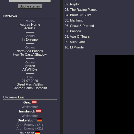
02. Raptor
03. The Raging Planet
04. Ballot Or Bullet
SiteNews
05. Manhunt
Review
Audrey Horne
06. Cheat & Pretend
Achilles
07. Pangea
Special
08. Vale Of Tears
In Extremo
09. Alien Godz
Review
10. El Muerte
North Sea Echoes
How To Cast A Shadow
Review
Ignition
All Will Die
Live
21.07.2026
Bleed From Within
Conrad Sohm, Dornbirn
Upcoming Live
Graz
Wolfmother
Innsbruck
Wolfmother
Dinkelsbühl
Arch Enemy (+21)
Arch Enemy (+21)
München