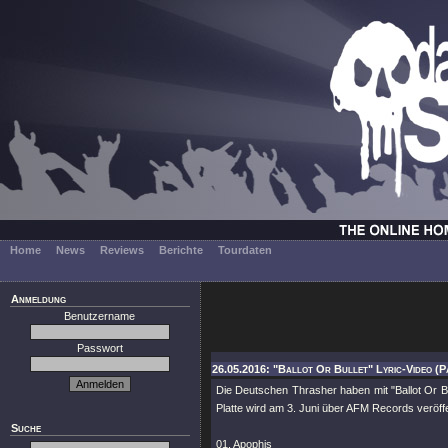
Home
News
Reviews
Berichte
Tourdaten
Anmeldung
Benutzername
Passwort
26.05.2016: "Ballot Or Bullet" Lyric-Video (
Die Deutschen Thrasher haben mit "Ballot Or 
Platte wird am 3. Juni über AFM Records veröffe
Suche
01. Apophis