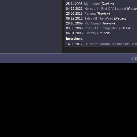
25.11.2025:
Mysterium
(
Review
)
04.12.2021:
Heresy II - End Of A Legend
(
Revi
25.06.2016:
Pangea
(
Review
)
09.12.2012:
Tales Of The Weird
(
Review
)
29.10.2009:
Riot Squad
(
Review
)
03.05.2009:
Product Of Imagination
(
Classic
)
06.01.2008:
Electrify
(
Review
)
Interviews
14.05.2017:
30 Jahre Qualität und absolute Sel
© D