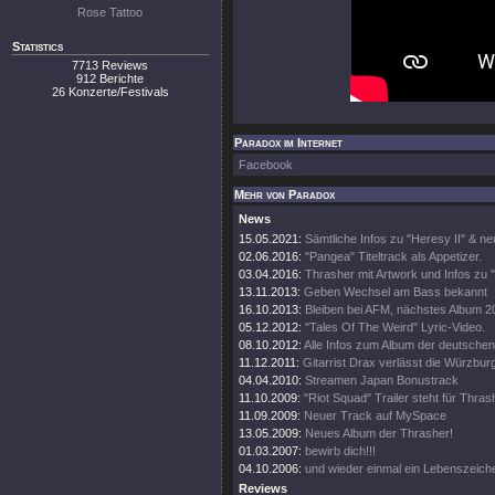
Rose Tattoo
Statistics
7713 Reviews
912 Berichte
26 Konzerte/Festivals
Paradox im Internet
Facebook
Mehr von Paradox
News
15.05.2021:
Sämtliche Infos zu "Heresy II" & n
02.06.2016:
"Pangea" Titeltrack als Appetizer.
03.04.2016:
Thrasher mit Artwork und Infos zu 
13.11.2013:
Geben Wechsel am Bass bekannt
16.10.2013:
Bleiben bei AFM, nächstes Album 2
05.12.2012:
"Tales Of The Weird" Lyric-Video.
08.10.2012:
Alle Infos zum Album der deutschen
11.12.2011:
Gitarrist Drax verlässt die Würzbur
04.04.2010:
Streamen Japan Bonustrack
11.10.2009:
"Riot Squad" Trailer steht für Thrash
11.09.2009:
Neuer Track auf MySpace
13.05.2009:
Neues Album der Thrasher!
01.03.2007:
bewirb dich!!!
04.10.2006:
und wieder einmal ein Lebenszeiche
Reviews