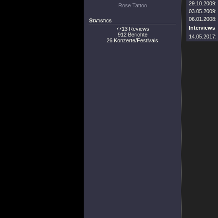
29.10.2009:
Rose Tattoo
03.05.2009:
06.01.2008:
Statistics
Interviews
7713 Reviews
912 Berichte
14.05.2017:
26 Konzerte/Festivals