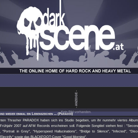
Kein Bild vorhanden.
und wieder einmal ein Lebenszeichen ... (Paradox)
enten Thrasher PARADOX haben sich ins Studio begeben, um ihr nunmehr viertes Album "E
Frühjahr 2007 auf AFM Records erscheinen soll. Folgende Songtitel stehen fest : "Secon
 "Portrait in Grey", "Hyperspeed Hallucinations", "Bridge to Silence", "Infected", "Di
Electrify" sowie das BLACKFOOT-Cover "Good Morning".