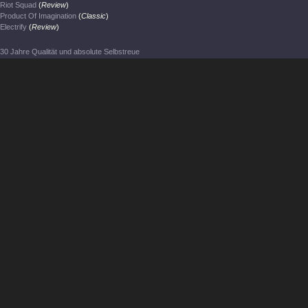
Riot Squad
(
Review
)
Product Of Imagination
(
Classic
)
Electrify
(
Review
)
30 Jahre Qualität und absolute Selbstreue