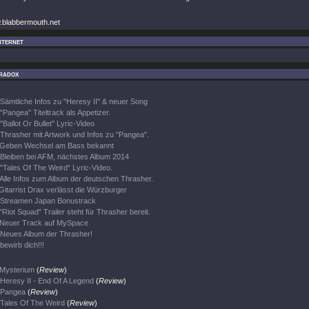
.blabbermouth.net
nternet
radox
Sämtliche Infos zu "Heresy II" & neuer Song
"Pangea" Titeltrack als Appetizer.
"Ballot Or Bullet" Lyric-Video
Thrasher mit Artwork und Infos zu "Pangea".
Geben Wechsel am Bass bekannt
Bleiben bei AFM, nächstes Album 2014
"Tales Of The Weird" Lyric-Video.
Alle Infos zum Album der deutschen Thrasher.
Gitarrist Drax verlässt die Würzburger
Streamen Japan Bonustrack
"Riot Squad" Trailer steht für Thrasher bereit.
Neuer Track auf MySpace
Neues Album der Thrasher!
bewirb dich!!!
Mysterium
(
Review
)
Heresy II - End Of A Legend
(
Review
)
Pangea
(
Review
)
Tales Of The Weird
(
Review
)