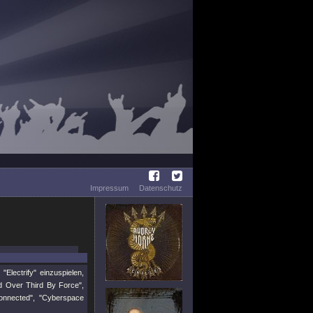
Impressum
Datenschutz
lectrify" einzuspielen,
d Over Third By Force",
sconnected", "Cyberspace