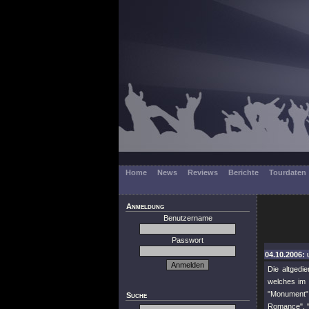
Home
News
Reviews
Berichte
Tourdaten
Anmeldung
Benutzername
Passwort
04.10.2006: 
Die altgedi
welches im 
"Monument",
Suche
Romance", "