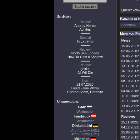
Quelle: www
SiteNews
Paradox im I
Review
Facebook
Audrey Horne
Achilles
Mehr von Pa
Special
News
In Extremo
15.05.2021:
Review
02.06.2016:
North Sea Echoes
26.05.2016:
How To Cast A Shadow
03.04.2016:
Review
13.11.2013:
Ignition
16.10.2013:
All Will Die
05.12.2012:
Live
08.10.2012:
21.07.2026
11.12.2011:
Bleed From Within
04.04.2010:
Conrad Sohm, Dornbirn
11.10.2009:
11.09.2009:
Upcoming Live
13.05.2009:
Graz
01.03.2007:
Wolfmother
Innsbruck
Reviews
Wolfmother
25.11.2025:
Dinkelsbühl
04.12.2021:
Arch Enemy (+21)
25.06.2016:
Arch Enemy (+21)
09.12.2012:
München