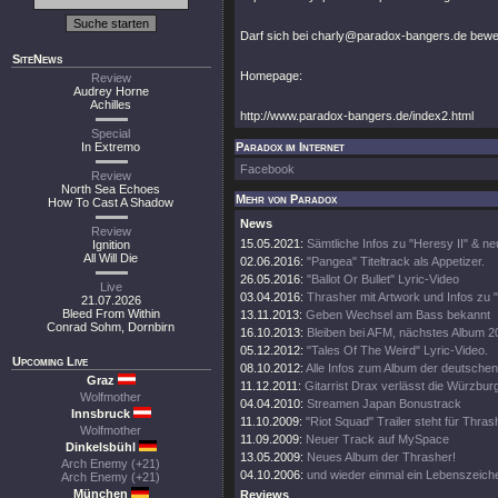
Darf sich bei charly@paradox-bangers.de bewer
SiteNews
Homepage:
Review
Audrey Horne
Achilles
http://www.paradox-bangers.de/index2.html
Special
In Extremo
Paradox im Internet
Facebook
Review
North Sea Echoes
Mehr von Paradox
How To Cast A Shadow
News
Review
15.05.2021:
Sämtliche Infos zu "Heresy II" & n
Ignition
All Will Die
02.06.2016:
"Pangea" Titeltrack als Appetizer.
26.05.2016:
"Ballot Or Bullet" Lyric-Video
Live
03.04.2016:
Thrasher mit Artwork und Infos zu 
21.07.2026
Bleed From Within
13.11.2013:
Geben Wechsel am Bass bekannt
Conrad Sohm, Dornbirn
16.10.2013:
Bleiben bei AFM, nächstes Album 2
05.12.2012:
"Tales Of The Weird" Lyric-Video.
Upcoming Live
08.10.2012:
Alle Infos zum Album der deutschen
Graz
11.12.2011:
Gitarrist Drax verlässt die Würzbur
Wolfmother
04.04.2010:
Streamen Japan Bonustrack
Innsbruck
11.10.2009:
"Riot Squad" Trailer steht für Thrash
Wolfmother
11.09.2009:
Neuer Track auf MySpace
Dinkelsbühl
13.05.2009:
Neues Album der Thrasher!
Arch Enemy (+21)
04.10.2006:
und wieder einmal ein Lebenszeiche
Arch Enemy (+21)
München
Reviews