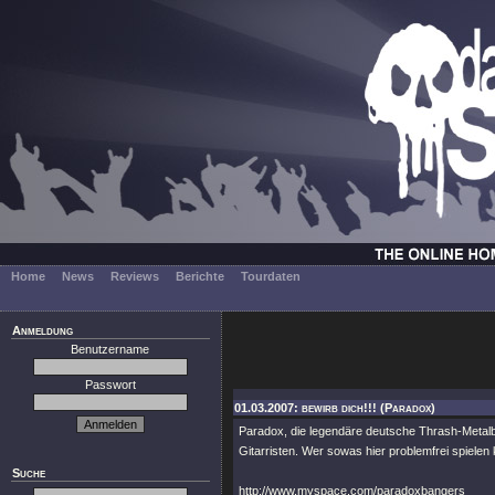
Home
News
Reviews
Berichte
Tourdaten
Anmeldung
Benutzername
Passwort
01.03.2007: bewirb dich!!! (Paradox)
Paradox, die legendäre deutsche Thrash-Metalba
Gitarristen. Wer sowas hier problemfrei spielen
Suche
http://www.myspace.com/paradoxbangers