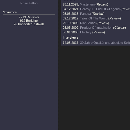
Rose Tattoo
25.11.2025:
Mysterium
(
Review
)
04.12.2021:
Heresy II - End Of A Legend
(
Revi
Statistics
25.06.2016:
Pangea
(
Review
)
7713 Reviews
09.12.2012:
Tales Of The Weird
(
Review
)
912 Berichte
29.10.2009:
Riot Squad
(
Review
)
26 Konzerte/Festivals
03.05.2009:
Product Of Imagination
(
Classic
)
06.01.2008:
Electrify
(
Review
)
Interviews
14.05.2017:
30 Jahre Qualität und absolute Sel