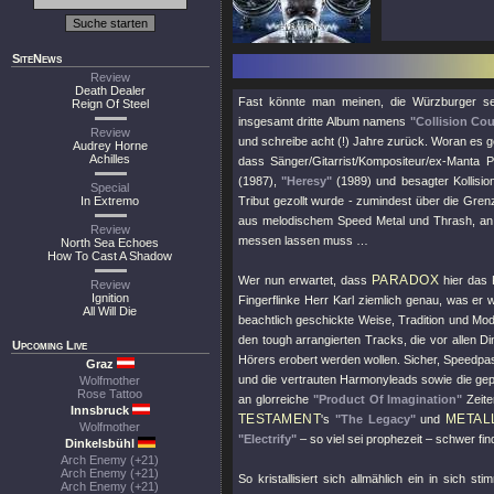
SiteNews
Review
Death Dealer
Fast könnte man meinen, die Würzburger set
Reign Of Steel
insgesamt dritte Album namens
"Collision Co
Review
und schreibe acht (!) Jahre zurück. Woran es ge
Audrey Horne
Achilles
dass Sänger/Gitarrist/Kompositeur/ex-Manta Pr
(1987),
"Heresy"
(1989) und besagter Kollision
Special
In Extremo
Tribut gezollt wurde - zumindest über die Gre
aus melodischem Speed Metal und Thrash, an 
Review
messen lassen muss …
North Sea Echoes
How To Cast A Shadow
PARADOX
Wer nun erwartet, dass
hier das 
Review
Ignition
Fingerflinke Herr Karl ziemlich genau, was er 
All Will Die
beachtlich geschickte Weise, Tradition und Mod
den tough arrangierten Tracks, die vor allen
Upcoming Live
Hörers erobert werden wollen. Sicher, Speedp
Graz
und die vertrauten Harmonyleads sowie die gepf
Wolfmother
Rose Tattoo
an glorreiche
"Product Of Imagination"
Zeite
Innsbruck
TESTAMENT
METAL
's
"The Legacy"
und
Wolfmother
"Electrify"
– so viel sei prophezeit – schwer fin
Dinkelsbühl
Arch Enemy (+21)
Arch Enemy (+21)
So kristallisiert sich allmählich ein in sich
Arch Enemy (+21)