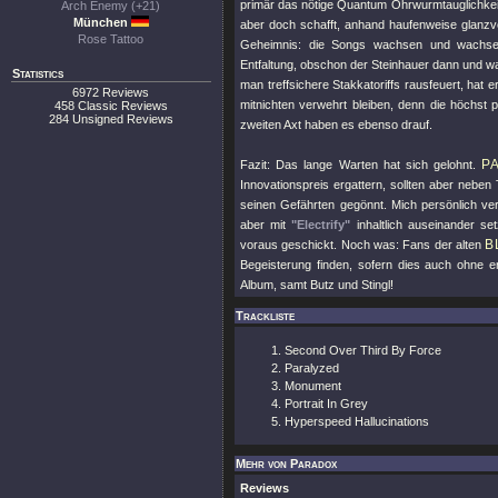
primär das nötige Quantum Ohrwurmtauglichkeit
Arch Enemy (+21)
München
aber doch schafft, anhand haufenweise glanzv
Rose Tattoo
Geheimnis: die Songs wachsen und wachsen
Entfaltung, obschon der Steinhauer dann und wann
Statistics
man treffsichere Stakkatoriffs rausfeuert, hat 
6972 Reviews
mitnichten verwehrt bleiben, denn die höchst
458 Classic Reviews
284 Unsigned Reviews
zweiten Axt haben es ebenso drauf.
P
Fazit: Das lange Warten hat sich gelohnt.
Innovationspreis ergattern, sollten aber neben
seinen Gefährten gegönnt. Mich persönlich ve
aber mit
"Electrify"
inhaltlich auseinander se
B
voraus geschickt. Noch was: Fans der alten
Begeisterung finden, sofern dies auch ohne erd
Album, samt Butz und Stingl!
Trackliste
Second Over Third By Force
Paralyzed
Monument
Portrait In Grey
Hyperspeed Hallucinations
Mehr von Paradox
Reviews