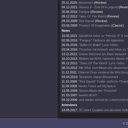
25.11.2025:
Mysterium
(
Review
)
04.12.2021:
Heresy II - End Of A Legend
(
Revi
25.06.2016:
Pangea
(
Review
)
09.12.2012:
Tales Of The Weird
(
Review
)
29.10.2009:
Riot Squad
(
Review
)
03.05.2009:
Product Of Imagination
(
Classic
)
News
15.05.2021:
Sämtliche Infos zu "Heresy II" & n
02.06.2016:
"Pangea" Titeltrack als Appetizer.
26.05.2016:
"Ballot Or Bullet" Lyric-Video
03.04.2016:
Thrasher mit Artwork und Infos zu 
13.11.2013:
Geben Wechsel am Bass bekannt
16.10.2013:
Bleiben bei AFM, nächstes Album 2
05.12.2012:
"Tales Of The Weird" Lyric-Video.
08.10.2012:
Alle Infos zum Album der deutschen
11.12.2011:
Gitarrist Drax verlässt die Würzbur
04.04.2010:
Streamen Japan Bonustrack
11.10.2009:
"Riot Squad" Trailer steht für Thrash
11.09.2009:
Neuer Track auf MySpace
13.05.2009:
Neues Album der Thrasher!
01.03.2007:
bewirb dich!!!
04.10.2006:
und wieder einmal ein Lebenszeiche
Interviews
14.05.2017:
30 Jahre Qualität und absolute Sel
© D