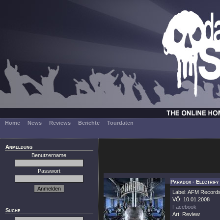
Home
News
Reviews
Berichte
Tourdaten
Anmeldung
Benutzername
Passwort
Paradox - Electrify
Label: AFM Record
VÖ: 10.01.2008
Facebook
Suche
Art: Review