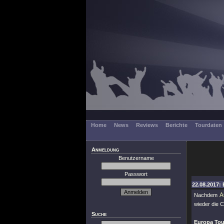
Home
News
Reviews
Berichte
Tourdaten
Anmeldung
Benutzername
Passwort
22.08.2017: 
A
Nachdem
wieder die 
Suche
Europa Tou