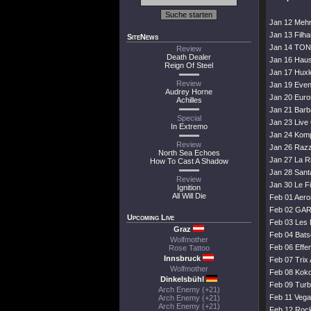
Jan 12 Meh
Jan 13 Filh
SiteNews
Jan 14 TON
Review
Death Dealer
Jan 16 Haus
Reign Of Steel
Jan 17 Huxl
Review
Jan 19 Even
Audrey Horne
Jan 20 Euro
Achilles
Jan 21 Barb
Special
Jan 23 Live 
In Extremo
Jan 24 Komp
Review
Jan 26 Razz
North Sea Echoes
Jan 27 La Ri
How To Cast A Shadow
Jan 28 Sant
Review
Jan 30 Le Fi
Ignition
All Will Die
Feb 01 Aeron
Feb 02 GAR
Upcoming Live
Feb 03 Les 
Graz
Feb 04 Bats
Wolfmother
Feb 06 Effe
Rose Tattoo
Innsbruck
Feb 07 Trix
Wolfmother
Feb 08 Koko
Dinkelsbühl
Feb 09 Turb
Arch Enemy (+21)
Feb 11 Veg
Arch Enemy (+21)
Arch Enemy (+21)
Feb 12 Rock