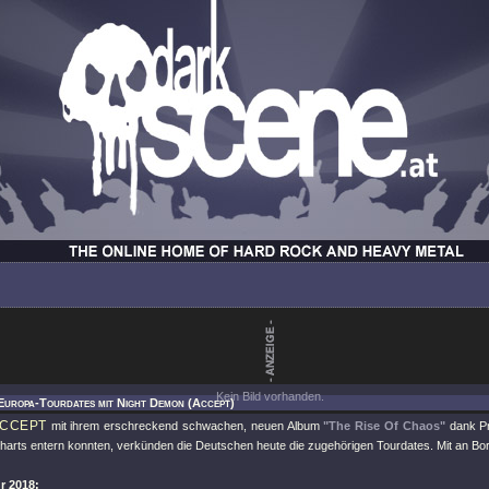
Kein Bild vorhanden.
Europa-Tourdates mit Night Demon (Accept)
CCEPT
mit ihrem erschreckend schwachen, neuen Album
"The Rise Of Chaos"
dank P
Charts entern konnten, verkünden die Deutschen heute die zugehörigen Tourdates. Mit an Bo
r 2018: