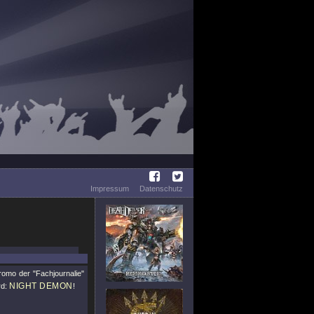
Impressum
Datenschutz
romo der
"Fachjournalie"
NIGHT DEMON
rd:
!