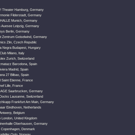
r! Theater Hamburg, Germany
armonie Filderstadt, Germany
HALLE Munich, Germany
 Auesee Leipzig, Germany
eys Berlin, Germany
t Zentrum Geiselwind, Germany
nics Zlin, Czech Republic
a Negra Budapest, Hungary
Club Milano, Italy
lex Zurich, Switzerland
matazz Barcelona, Spain
viera Madrid, Spain
ana 27 Bilbao, Spain
l Saint Etienne, France
ef Lille, France
AGE Saarbrucken, Germany
Docks Lausanne, Switzerland
chkapp Frankfurt Am Main, Germany
naar Eindhoven, Netherlands
 Antwerp, Belgium
 London, United Kingdom
inenhalle Oberhausen, Germany
a Copenhagen, Denmark
efeller Oslo, Norway