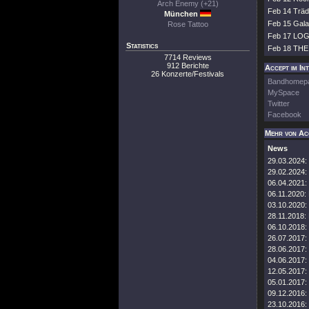
Arch Enemy (+21)
Feb 14 Trä
München
Feb 15 Gal
Rose Tattoo
Feb 17 LOG
Statistics
Feb 18 THE 
7714 Reviews
912 Berichte
Accept im In
26 Konzerte/Festivals
Bandhomep
MySpace
Twitter
Facebook
Mehr von Ac
News
29.03.2024:
29.02.2024:
06.04.2021:
06.11.2020:
03.10.2020:
28.11.2018:
06.10.2018:
26.07.2017:
28.06.2017:
04.06.2017:
12.05.2017:
05.01.2017:
09.12.2016:
23.10.2016: