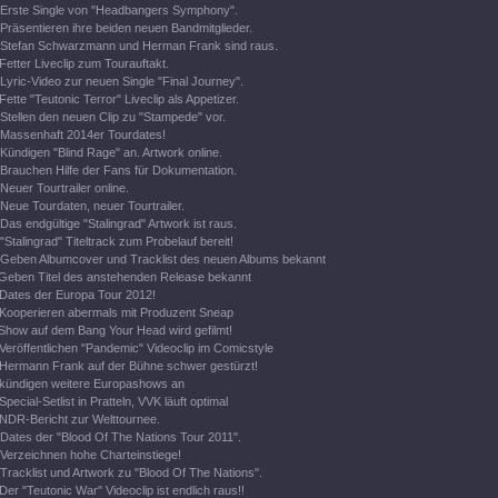
Erste Single von "Headbangers Symphony".
Präsentieren ihre beiden neuen Bandmitglieder.
Stefan Schwarzmann und Herman Frank sind raus.
Fetter Liveclip zum Tourauftakt.
Lyric-Video zur neuen Single "Final Journey".
Fette "Teutonic Terror" Liveclip als Appetizer.
Stellen den neuen Clip zu "Stampede" vor.
Massenhaft 2014er Tourdates!
Kündigen "Blind Rage" an. Artwork online.
Brauchen Hilfe der Fans für Dokumentation.
Neuer Tourtrailer online.
Neue Tourdaten, neuer Tourtrailer.
Das endgültige "Stalingrad" Artwork ist raus.
"Stalingrad" Titeltrack zum Probelauf bereit!
Geben Albumcover und Tracklist des neuen Albums bekannt
Geben Titel des anstehenden Release bekannt
Dates der Europa Tour 2012!
Kooperieren abermals mit Produzent Sneap
Show auf dem Bang Your Head wird gefilmt!
Veröffentlichen "Pandemic" Videoclip im Comicstyle
Hermann Frank auf der Bühne schwer gestürzt!
kündigen weitere Europashows an
Special-Setlist in Pratteln, VVK läuft optimal
NDR-Bericht zur Welttournee.
Dates der "Blood Of The Nations Tour 2011".
Verzeichnen hohe Charteinstiege!
Tracklist und Artwork zu "Blood Of The Nations".
Der "Teutonic War" Videoclip ist endlich raus!!