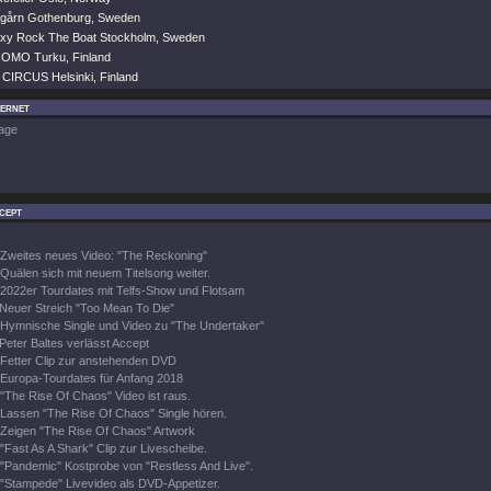
dgårn Gothenburg, Sweden
axy Rock The Boat Stockholm, Sweden
OMO Turku, Finland
CIRCUS Helsinki, Finland
ternet
age
cept
Zweites neues Video: "The Reckoning"
Quälen sich mit neuem Titelsong weiter.
2022er Tourdates mit Telfs-Show und Flotsam
Neuer Streich "Too Mean To Die"
Hymnische Single und Video zu "The Undertaker"
Peter Baltes verlässt Accept
Fetter Clip zur anstehenden DVD
Europa-Tourdates für Anfang 2018
"The Rise Of Chaos" Video ist raus.
Lassen "The Rise Of Chaos" Single hören.
Zeigen "The Rise Of Chaos" Artwork
"Fast As A Shark" Clip zur Livescheibe.
"Pandemic" Kostprobe von "Restless And Live".
"Stampede" Livevideo als DVD-Appetizer.