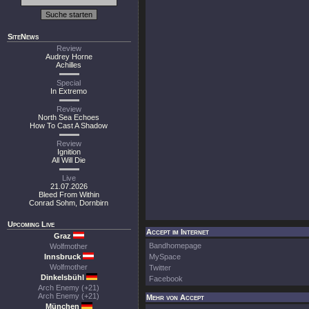
SiteNews
Review
Audrey Horne
Achilles
Special
In Extremo
Review
North Sea Echoes
How To Cast A Shadow
Review
Ignition
All Will Die
Live
21.07.2026
Bleed From Within
Conrad Sohm, Dornbirn
Upcoming Live
Accept im Internet
Graz
Bandhomepage
Wolfmother
Innsbruck
MySpace
Wolfmother
Twitter
Dinkelsbühl
Facebook
Arch Enemy (+21)
Arch Enemy (+21)
Mehr von Accept
München