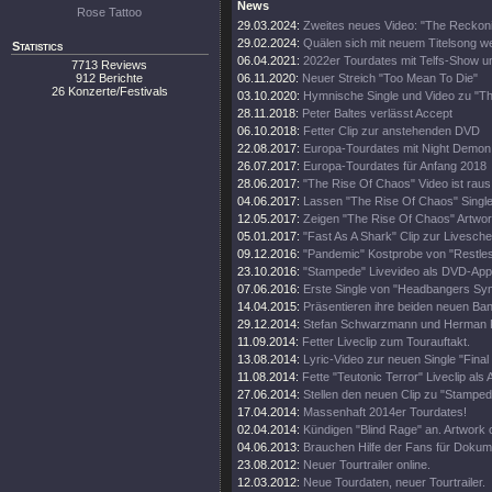
News
Rose Tattoo
29.03.2024:
Zweites neues Video: "The Reckon
29.02.2024:
Quälen sich mit neuem Titelsong we
Statistics
06.04.2021:
2022er Tourdates mit Telfs-Show u
7713 Reviews
912 Berichte
06.11.2020:
Neuer Streich "Too Mean To Die"
26 Konzerte/Festivals
03.10.2020:
Hymnische Single und Video zu "T
28.11.2018:
Peter Baltes verlässt Accept
06.10.2018:
Fetter Clip zur anstehenden DVD
22.08.2017:
Europa-Tourdates mit Night Demon
26.07.2017:
Europa-Tourdates für Anfang 2018
28.06.2017:
"The Rise Of Chaos" Video ist raus
04.06.2017:
Lassen "The Rise Of Chaos" Single
12.05.2017:
Zeigen "The Rise Of Chaos" Artwo
05.01.2017:
"Fast As A Shark" Clip zur Livesche
09.12.2016:
"Pandemic" Kostprobe von "Restles
23.10.2016:
"Stampede" Livevideo als DVD-Appe
07.06.2016:
Erste Single von "Headbangers Sy
14.04.2015:
Präsentieren ihre beiden neuen Ban
29.12.2014:
Stefan Schwarzmann und Herman F
11.09.2014:
Fetter Liveclip zum Tourauftakt.
13.08.2014:
Lyric-Video zur neuen Single "Final
11.08.2014:
Fette "Teutonic Terror" Liveclip als 
27.06.2014:
Stellen den neuen Clip zu "Stamped
17.04.2014:
Massenhaft 2014er Tourdates!
02.04.2014:
Kündigen "Blind Rage" an. Artwork o
04.06.2013:
Brauchen Hilfe der Fans für Dokum
23.08.2012:
Neuer Tourtrailer online.
12.03.2012:
Neue Tourdaten, neuer Tourtrailer.