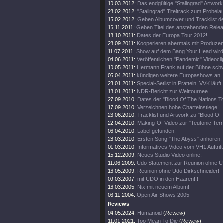
10.03.2012:
Das endgültige "Stalingrad" Artwork 
28.02.2012:
"Stalingrad" Titeltrack zum Probelau
15.02.2012:
Geben Albumcover und Tracklist d
16.11.2011:
Geben Titel des anstehenden Rele
18.10.2011:
Dates der Europa Tour 2012!
28.09.2011:
Kooperieren abermals mit Produze
11.07.2011:
Show auf dem Bang Your Head wird 
04.06.2011:
Veröffentlichen "Pandemic" Videocli
10.05.2011:
Hermann Frank auf der Bühne schw
05.04.2011:
kündigen weitere Europashows an
23.01.2011:
Special-Setlist in Pratteln, VVK läuft
18.01.2011:
NDR-Bericht zur Welttournee.
27.09.2010:
Dates der "Blood Of The Nations To
17.09.2010:
Verzeichnen hohe Charteinstiege!
23.06.2010:
Tracklist und Artwork zu "Blood Of
22.04.2010:
Making-Of Video zur "Teutonic Terro
06.04.2010:
Label gefunden!
28.03.2010:
Ersten Song "The Abyss" anhören.
01.03.2010:
Informatives Video vom VH1 Auftritt
15.12.2009:
Neues Studio Video online.
11.06.2009:
Udo Statement zur Reunion ohne U
16.05.2009:
Reunion ohne Udo Dirkschneider!
09.03.2007:
mit UDO in den Haaren!!!
16.03.2005:
Nix mit neuem Album!
03.11.2004:
Open Air Shows 2005
Reviews
04.05.2024:
Humanoid
(
Review
)
11.01.2021:
Too Mean To Die
(
Review
)