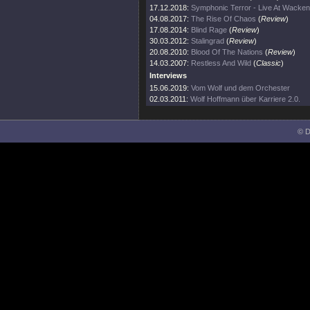
17.12.2018:
Symphonic Terror - Live At Wacke
04.08.2017:
The Rise Of Chaos
(
Review
)
17.08.2014:
Blind Rage
(
Review
)
30.03.2012:
Stalingrad
(
Review
)
20.08.2010:
Blood Of The Nations
(
Review
)
14.03.2007:
Restless And Wild
(
Classic
)
Interviews
15.06.2019:
Vom Wolf und dem Orchester
02.03.2011:
Wolf Hoffmann über Karriere 2.0.
© D