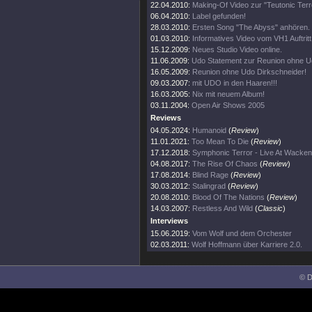
22.04.2010:
Making-Of Video zur "Teutonic Terro
06.04.2010:
Label gefunden!
28.03.2010:
Ersten Song "The Abyss" anhören.
01.03.2010:
Informatives Video vom VH1 Auftritt
15.12.2009:
Neues Studio Video online.
11.06.2009:
Udo Statement zur Reunion ohne U
16.05.2009:
Reunion ohne Udo Dirkschneider!
09.03.2007:
mit UDO in den Haaren!!!
16.03.2005:
Nix mit neuem Album!
03.11.2004:
Open Air Shows 2005
Reviews
04.05.2024:
Humanoid
(
Review
)
11.01.2021:
Too Mean To Die
(
Review
)
17.12.2018:
Symphonic Terror - Live At Wacke
04.08.2017:
The Rise Of Chaos
(
Review
)
17.08.2014:
Blind Rage
(
Review
)
30.03.2012:
Stalingrad
(
Review
)
20.08.2010:
Blood Of The Nations
(
Review
)
14.03.2007:
Restless And Wild
(
Classic
)
Interviews
15.06.2019:
Vom Wolf und dem Orchester
02.03.2011:
Wolf Hoffmann über Karriere 2.0.
© D