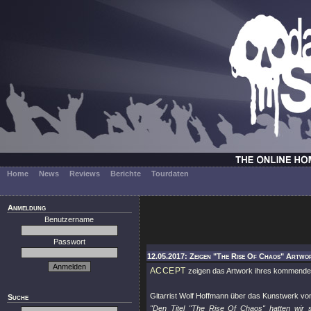
Home
News
Reviews
Berichte
Tourdaten
Anmeldung
Benutzername
Passwort
12.05.2017: Zeigen "The Rise Of Chaos" Artwo
ACCEPT
zeigen das Artwork ihres kommend
Gitarrist Wolf Hoffmann über das Kunstwerk v
Suche
"Den Titel "The Rise Of Chaos" hatten wir 