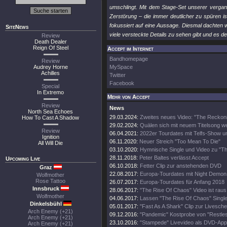
umschlingt. Mit dem Stage-Set unserer vergan
Zerstörung – die immer deutlicher zu spüren i
fokussiert auf eine Aussage. Diesmal dachten 
SiteNews
viele versteckte Details zu sehen gibt und es
Review
Death Dealer
Reign Of Steel
Accept im Internet
Bandhomepage
Review
Audrey Horne
MySpace
Achilles
Twitter
Facebook
Special
In Extremo
Mehr von Accept
Review
News
North Sea Echoes
29.03.2024:
Zweites neues Video: "The Reckon
How To Cast A Shadow
29.02.2024:
Quälen sich mit neuem Titelsong we
Review
06.04.2021:
2022er Tourdates mit Telfs-Show u
Ignition
06.11.2020:
Neuer Streich "Too Mean To Die"
All Will Die
03.10.2020:
Hymnische Single und Video zu "T
28.11.2018:
Peter Baltes verlässt Accept
Upcoming Live
06.10.2018:
Fetter Clip zur anstehenden DVD
Graz
22.08.2017:
Europa-Tourdates mit Night Demon
Wolfmother
Rose Tattoo
26.07.2017:
Europa-Tourdates für Anfang 2018
Innsbruck
28.06.2017:
"The Rise Of Chaos" Video ist raus
Wolfmother
04.06.2017:
Lassen "The Rise Of Chaos" Single
Dinkelsbühl
05.01.2017:
"Fast As A Shark" Clip zur Livesche
Arch Enemy (+21)
09.12.2016:
"Pandemic" Kostprobe von "Restles
Arch Enemy (+21)
23.10.2016:
"Stampede" Livevideo als DVD-Appe
Arch Enemy (+21)