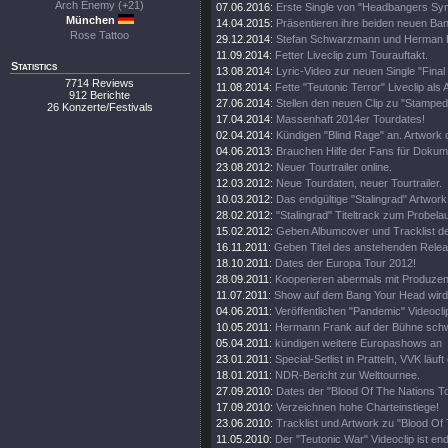
Arch Enemy (+21)
07.06.2016:
Erste Single von "Headbangers Sy
München
14.04.2015:
Präsentieren ihre beiden neuen Ban
Rose Tattoo
29.12.2014:
Stefan Schwarzmann und Herman F
11.09.2014:
Fetter Liveclip zum Tourauftakt.
Statistics
13.08.2014:
Lyric-Video zur neuen Single "Final
7714 Reviews
11.08.2014:
Fette "Teutonic Terror" Liveclip als 
912 Berichte
27.06.2014:
Stellen den neuen Clip zu "Stamped
26 Konzerte/Festivals
17.04.2014:
Massenhaft 2014er Tourdates!
02.04.2014:
Kündigen "Blind Rage" an. Artwork o
04.06.2013:
Brauchen Hilfe der Fans für Dokum
23.08.2012:
Neuer Tourtrailer online.
12.03.2012:
Neue Tourdaten, neuer Tourtrailer.
10.03.2012:
Das endgültige "Stalingrad" Artwork 
28.02.2012:
"Stalingrad" Titeltrack zum Probelau
15.02.2012:
Geben Albumcover und Tracklist d
16.11.2011:
Geben Titel des anstehenden Rele
18.10.2011:
Dates der Europa Tour 2012!
28.09.2011:
Kooperieren abermals mit Produze
11.07.2011:
Show auf dem Bang Your Head wird 
04.06.2011:
Veröffentlichen "Pandemic" Videocli
10.05.2011:
Hermann Frank auf der Bühne schw
05.04.2011:
kündigen weitere Europashows an
23.01.2011:
Special-Setlist in Pratteln, VVK läuft
18.01.2011:
NDR-Bericht zur Welttournee.
27.09.2010:
Dates der "Blood Of The Nations To
17.09.2010:
Verzeichnen hohe Charteinstiege!
23.06.2010:
Tracklist und Artwork zu "Blood Of
11.05.2010:
Der "Teutonic War" Videoclip ist end