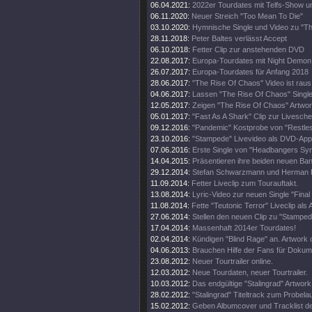
06.04.2021:
2022er Tourdates mit Telfs-Show u
06.11.2020:
Neuer Streich "Too Mean To Die"
03.10.2020:
Hymnische Single und Video zu "T
28.11.2018:
Peter Baltes verlässt Accept
06.10.2018:
Fetter Clip zur anstehenden DVD
22.08.2017:
Europa-Tourdates mit Night Demon
26.07.2017:
Europa-Tourdates für Anfang 2018
28.06.2017:
"The Rise Of Chaos" Video ist raus
04.06.2017:
Lassen "The Rise Of Chaos" Single
12.05.2017:
Zeigen "The Rise Of Chaos" Artwo
05.01.2017:
"Fast As A Shark" Clip zur Livesche
09.12.2016:
"Pandemic" Kostprobe von "Restles
23.10.2016:
"Stampede" Livevideo als DVD-Appe
07.06.2016:
Erste Single von "Headbangers Sy
14.04.2015:
Präsentieren ihre beiden neuen Ban
29.12.2014:
Stefan Schwarzmann und Herman F
11.09.2014:
Fetter Liveclip zum Tourauftakt.
13.08.2014:
Lyric-Video zur neuen Single "Final
11.08.2014:
Fette "Teutonic Terror" Liveclip als 
27.06.2014:
Stellen den neuen Clip zu "Stamped
17.04.2014:
Massenhaft 2014er Tourdates!
02.04.2014:
Kündigen "Blind Rage" an. Artwork o
04.06.2013:
Brauchen Hilfe der Fans für Dokum
23.08.2012:
Neuer Tourtrailer online.
12.03.2012:
Neue Tourdaten, neuer Tourtrailer.
10.03.2012:
Das endgültige "Stalingrad" Artwork 
28.02.2012:
"Stalingrad" Titeltrack zum Probelau
15.02.2012:
Geben Albumcover und Tracklist d