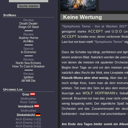
SiteNews
Keine Wertung
Review
Death Dealer
"Symphonic Terror - live at Wacken 2017"
Reign Of Steel
ACCEPT
U.D.O
genügend starke
und
Liv
Review
ACCEPT
Scheibe ever, deren verlorener Bode
Audrey Horne
Achilles
Last but not least mieft
"Symphonic Terror"
eig
Special
In Extremo
Dass die Scheibe top klingt, perfektest und ti
einem anderen Blatt. Natürlich werden die uners
Review
von denen die meisten mit opulenter Orchest
North Sea Echoes
How To Cast A Shadow
Beginn ihrer Tage an und vor den meisten ande
natürlich alles Recht der Welt, eine Liveplatte
Review
Ignition
Klassik-Wums aber eher wenig.
Aber das ist
All Will Die
noch erdige Kost, kann man ab dem instrum
erleben. Teil zwei des Sets ist also dem ins
Upcoming Live
WOLF HOFFMANN
Auszüge aus
's Solo
Graz
sinnvoll. Brauchen tut man das zwar nicht unbe
Wolfmother
Rose Tattoo
wenig langatmig wirkt. Der eigentliche Spaß 
Innsbruck
Orchester und das Zusammenspiel der deutsc
Wolfmother
funktioniert - mal intensiver, mal unscheinbarer
Dinkelsbühl
Arch Enemy (+21)
Arch Enemy (+21)
Am Ende des Tages bleibt somit ein Album
Arch Enemy (+21)