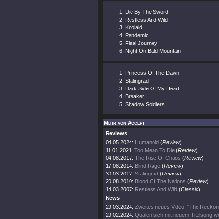
Die By The Sword
Restless And Wild
Koolaid
Pandemic
Final Journey
Night On Bald Mountain
Princess Of The Dawn
Stalingrad
Dark Side Of My Heart
Breaker
Shadow Soldiers
Mehr von Accept
Reviews
04.05.2024:
Humanoid
(
Review
)
11.01.2021:
Too Mean To Die
(
Review
)
04.08.2017:
The Rise Of Chaos
(
Review
)
17.08.2014:
Blind Rage
(
Review
)
30.03.2012:
Stalingrad
(
Review
)
20.08.2010:
Blood Of The Nations
(
Review
)
14.03.2007:
Restless And Wild
(
Classic
)
News
29.03.2024:
Zweites neues Video: "The Reckon
29.02.2024:
Quälen sich mit neuem Titelsong we