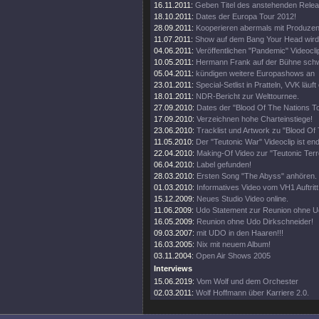
16.11.2011:
Geben Titel des anstehenden Rele
18.10.2011:
Dates der Europa Tour 2012!
28.09.2011:
Kooperieren abermals mit Produze
11.07.2011:
Show auf dem Bang Your Head wird 
04.06.2011:
Veröffentlichen "Pandemic" Videocli
10.05.2011:
Hermann Frank auf der Bühne schw
05.04.2011:
kündigen weitere Europashows an
23.01.2011:
Special-Setlist in Pratteln, VVK läuft
18.01.2011:
NDR-Bericht zur Welttournee.
27.09.2010:
Dates der "Blood Of The Nations To
17.09.2010:
Verzeichnen hohe Charteinstiege!
23.06.2010:
Tracklist und Artwork zu "Blood Of
11.05.2010:
Der "Teutonic War" Videoclip ist end
22.04.2010:
Making-Of Video zur "Teutonic Terro
06.04.2010:
Label gefunden!
28.03.2010:
Ersten Song "The Abyss" anhören.
01.03.2010:
Informatives Video vom VH1 Auftritt
15.12.2009:
Neues Studio Video online.
11.06.2009:
Udo Statement zur Reunion ohne U
16.05.2009:
Reunion ohne Udo Dirkschneider!
09.03.2007:
mit UDO in den Haaren!!!
16.03.2005:
Nix mit neuem Album!
03.11.2004:
Open Air Shows 2005
Interviews
15.06.2019:
Vom Wolf und dem Orchester
02.03.2011:
Wolf Hoffmann über Karriere 2.0.