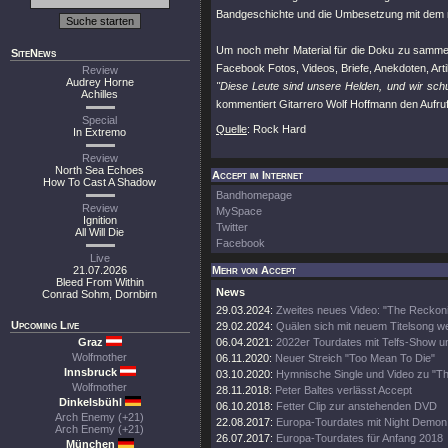
Bandgeschichte und die Umbesetzung mit dem n
Um noch mehr Material für die Doku zu sammeln
SiteNews
Facebook Fotos, Videos, Briefe, Anekdoten, Ar
Review
Audrey Horne
"Diese Leute sind unsere Helden, und wir sc
Achilles
kommentiert Gitarrero Wolf Hoffmann den Aufruf
Special
Quelle
: Rock Hard
In Extremo
Review
North Sea Echoes
Accept im Internet
How To Cast A Shadow
Bandhomepage
Review
MySpace
Ignition
Twitter
All Will Die
Facebook
Live
21.07.2026
Mehr von Accept
Bleed From Within
News
Conrad Sohm, Dornbirn
29.03.2024:
Zweites neues Video: "The Reckon
Upcoming Live
29.02.2024:
Quälen sich mit neuem Titelsong we
Graz
06.04.2021:
2022er Tourdates mit Telfs-Show u
Wolfmother
06.11.2020:
Neuer Streich "Too Mean To Die"
Innsbruck
03.10.2020:
Hymnische Single und Video zu "T
Wolfmother
28.11.2018:
Peter Baltes verlässt Accept
Dinkelsbühl
06.10.2018:
Fetter Clip zur anstehenden DVD
Arch Enemy (+21)
22.08.2017:
Europa-Tourdates mit Night Demon
Arch Enemy (+21)
26.07.2017:
Europa-Tourdates für Anfang 2018
München