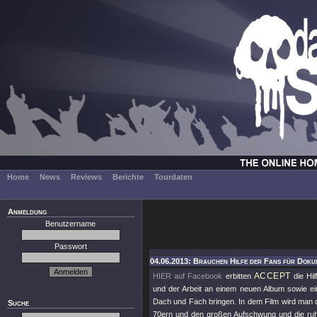
Home
News
Reviews
Berichte
Tourdaten
Anmeldung
Benutzername
Passwort
04.06.2013: Brauchen Hilfe der Fans für Dokum
ACCEPT
HIER auf Facebook
erbitten
die Hil
und der Arbeit an einem neuen Album sowie ein
Dach und Fach bringen. In dem Film wird man 
Suche
70ern und den großen Aufschwung und die ruhmv