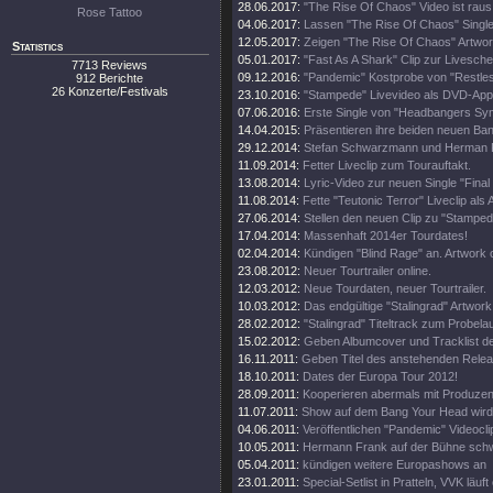
28.06.2017:
"The Rise Of Chaos" Video ist raus
Rose Tattoo
04.06.2017:
Lassen "The Rise Of Chaos" Single
12.05.2017:
Zeigen "The Rise Of Chaos" Artwo
Statistics
05.01.2017:
"Fast As A Shark" Clip zur Livesche
7713 Reviews
09.12.2016:
"Pandemic" Kostprobe von "Restles
912 Berichte
26 Konzerte/Festivals
23.10.2016:
"Stampede" Livevideo als DVD-Appe
07.06.2016:
Erste Single von "Headbangers Sy
14.04.2015:
Präsentieren ihre beiden neuen Ban
29.12.2014:
Stefan Schwarzmann und Herman F
11.09.2014:
Fetter Liveclip zum Tourauftakt.
13.08.2014:
Lyric-Video zur neuen Single "Final
11.08.2014:
Fette "Teutonic Terror" Liveclip als 
27.06.2014:
Stellen den neuen Clip zu "Stamped
17.04.2014:
Massenhaft 2014er Tourdates!
02.04.2014:
Kündigen "Blind Rage" an. Artwork o
23.08.2012:
Neuer Tourtrailer online.
12.03.2012:
Neue Tourdaten, neuer Tourtrailer.
10.03.2012:
Das endgültige "Stalingrad" Artwork 
28.02.2012:
"Stalingrad" Titeltrack zum Probelau
15.02.2012:
Geben Albumcover und Tracklist d
16.11.2011:
Geben Titel des anstehenden Rele
18.10.2011:
Dates der Europa Tour 2012!
28.09.2011:
Kooperieren abermals mit Produze
11.07.2011:
Show auf dem Bang Your Head wird 
04.06.2011:
Veröffentlichen "Pandemic" Videocli
10.05.2011:
Hermann Frank auf der Bühne schw
05.04.2011:
kündigen weitere Europashows an
23.01.2011:
Special-Setlist in Pratteln, VVK läuft