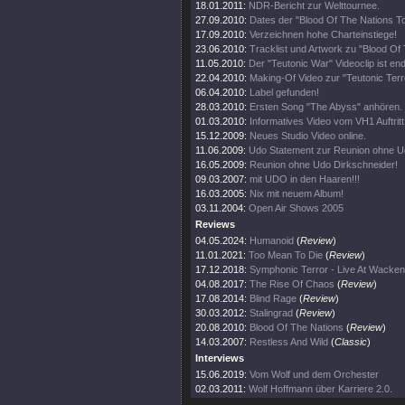
18.01.2011:
NDR-Bericht zur Welttournee.
27.09.2010:
Dates der "Blood Of The Nations To
17.09.2010:
Verzeichnen hohe Charteinstiege!
23.06.2010:
Tracklist und Artwork zu "Blood Of
11.05.2010:
Der "Teutonic War" Videoclip ist end
22.04.2010:
Making-Of Video zur "Teutonic Terro
06.04.2010:
Label gefunden!
28.03.2010:
Ersten Song "The Abyss" anhören.
01.03.2010:
Informatives Video vom VH1 Auftritt
15.12.2009:
Neues Studio Video online.
11.06.2009:
Udo Statement zur Reunion ohne U
16.05.2009:
Reunion ohne Udo Dirkschneider!
09.03.2007:
mit UDO in den Haaren!!!
16.03.2005:
Nix mit neuem Album!
03.11.2004:
Open Air Shows 2005
Reviews
04.05.2024:
Humanoid
(
Review
)
11.01.2021:
Too Mean To Die
(
Review
)
17.12.2018:
Symphonic Terror - Live At Wacke
04.08.2017:
The Rise Of Chaos
(
Review
)
17.08.2014:
Blind Rage
(
Review
)
30.03.2012:
Stalingrad
(
Review
)
20.08.2010:
Blood Of The Nations
(
Review
)
14.03.2007:
Restless And Wild
(
Classic
)
Interviews
15.06.2019:
Vom Wolf und dem Orchester
02.03.2011:
Wolf Hoffmann über Karriere 2.0.