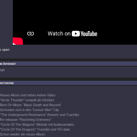
 is open
m Internet
age
rkthrone
Neues Album und nettes Anime-Video
"Arctic Thunder" rumpelt ab Oktober.
Best Of-Album `Black Death and Beyond`
Schrotten sich in den "Lesser Men" Clip.
"The Underground Resistance" Artwork und Tracklist.
Re-releasen "Ravishing Grimness"
"Circle Of The Wagons" Minisite mit Audiosamples.
"Circle Of The Dragons" Tracklist und VÖ-date.
Schon wieder ein neues Album.