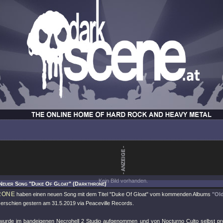
Kein Bild vorhanden.
 Neuer Song "Duke Of Gloat" (Darkthrone)
RONE
haben einen neuen Song mit dem Titel
"Duke Of Gloat"
vom kommenden Albums
"Old
 erschien gestern am 31.5.2019 via Peaceville Records.
urde im bandeigenen Necrohell 2 Studio aufgenommen und von Nocturno Culto selbst pr