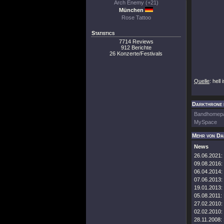
Arch Enemy (+21)
München
Rose Tattoo
Statistics
7714 Reviews
912 Berichte
26 Konzerte/Festivals
Quelle
: hell
Darkthrone i
Bandhomep
MySpace
Mehr von Da
News
26.06.2021:
09.08.2016:
06.04.2014:
07.06.2013:
19.01.2013:
05.08.2011:
27.02.2010:
02.02.2010:
28.11.2008: