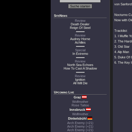
von Sanford
Nocturno Cul
SiteNews
Now with Old
Review
Death Dealer
Reign Of Steel
Tracklist:
Review
1. I Muffle Y
Audrey Horne
2. The Hard
Achilles
3. Old Star
Special
4. Alp Man
In Extremo
5. Duke Of 
Review
6. The Key I
North Sea Echoes
How To Cast A Shadow
Review
Ignition
All Will Die
Upcoming Live
Graz
Wolfmother
Rose Tattoo
Innsbruck
Wolfmother
Dinkelsbühl
Arch Enemy (+21)
Arch Enemy (+21)
Arch Enemy (+21)