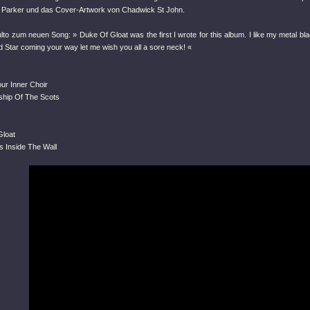
 Parker und das Cover-Artwork von Chadwick St John.
to zum neuen Song: » Duke Of Gloat was the first I wrote for this album. I like my metal bla
 Star coming your way let me wish you all a sore neck! «
our Inner Choir
ship Of The Scots
Gloat
s Inside The Wall