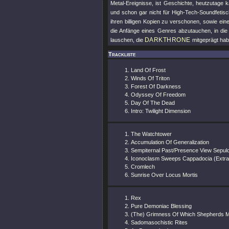
Metal-Ereignisse, ist Geschichte, heutzutage
und schon gar nicht für High-Tech-Soundfetisch
ihren billigen Kopien zu verschonen, sowie eine
die Anfänge eines Genres abzutauchen, in die
DARKTHRONE
lauschen, die
mitgeprägt ha
Trackliste
Land Of Frost
Winds Of Triton
Forest Of Darkness
Odyssey Of Freedom
Day Of The Dead
Intro: Twilight Dimension
The Watchtower
Accumulation Of Generalization
Sempiternal Past/Presence View Sepulc
Iconoclasm Sweeps Cappadocia (Extra
Cromlech
Sunrise Over Locus Mortis
Rex
Pure Demoniac Blessing
(The) Grimness Of Which Shepherds 
Sadomasochistic Rites