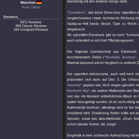
ebenbürtig mit den anderen Songs steht.
München
Rose Tattoo
"Cromlech"
, das letzte Demo bzw. eigentlich 
Statistics
vergleichsweise relativ technische Richtung 
6971 Reviews
räudig-as-Hell besitz dieses Tape zu Recht 
458 Classic Reviews
eingebracht.
284 Unsigned Reviews
Als speziellen Extratrack gibt es noch
"Iconoc
auch ordentlich in sich hat! Pflichtprogramm!
Der folgende Livemitschnitt aus Dänemark
erscheinendem Debüt (
"Soulside Journey"
,
Material passend und im Vergleich zu anderen
Der eigentlich interessante, auch weil noch n
präsentiert sich dann auf Disc 3: Die Urfas
Journey"
geplant war, doch wegen gänzlich ne
Northern Sky"
, ein wahrer Meilenstein des Bl
und das mit Abstand entbehrlichste Album im 
später hinzugefügt wurden, ist es recht witzig 
Authentizität besitzen, allerdings wird es bei
ermüdend wird. Erwähnung finden sollte auf j
Session, sowie das abschließende „Drum Solo
schon damals Humor, die Jungs!
Eingehüllt in eine schmucke Aufmachung mit le