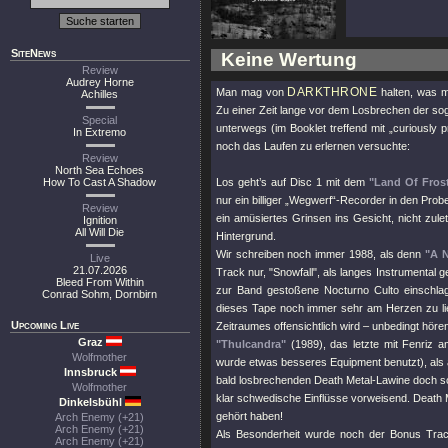
SiteNews
Keine Wertung
Review
Audrey Horne
DARKTHRONE
Man mag von
halten, was ma
Achilles
Zu einer Zeit lange vor dem Losbrechen der sog
Special
unterwegs (im Booklet treffend mit „curiously p
In Extremo
noch das Laufen zu erlernen versuchte:
Review
North Sea Echoes
How To Cast A Shadow
Los geht’s auf Disc 1 mit dem
"Land Of Fros
nur ein billiger „Wegwerf“-Recorder in den Probe
Review
ein amüsiertes Grinsen ins Gesicht, nicht z
Ignition
All Will Die
Hintergrund.
Wir schreiben noch immer 1988, als denn
"A 
Live
21.07.2026
Track nur,
"Snowfall"
, als langes Instrumental 
Bleed From Within
zur Band gestoßene Nocturno Culto einschlag
Conrad Sohm, Dornbirn
dieses Tape noch immer sehr am Herzen zu lieg
Upcoming Live
Zeitraumes offensichtlich wird – unbedingt höre
Graz
"Thulcandra"
(1989), das letzte mit Fenriz a
Wolfmother
wurde etwas besseres Equipment benutzt), als a
Innsbruck
bald losbrechenden Death Metal-Lawine doch sch
Wolfmother
klar schwedische Einflüsse vorweisend. Death M
Dinkelsbühl
gehört haben!
Arch Enemy (+21)
Arch Enemy (+21)
Als Besonderheit wurde noch der Bonus Tr
Arch Enemy (+21)