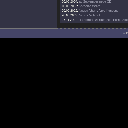
06.06.2004:
ab September neue CD
10.05.2003:
Sardonic Wrath
09.09.2002:
Neues Album, Altes Konzept
20.05.2002:
Neues Material
07.11.2001:
Darkthrone werden zum Porno Sou
© D