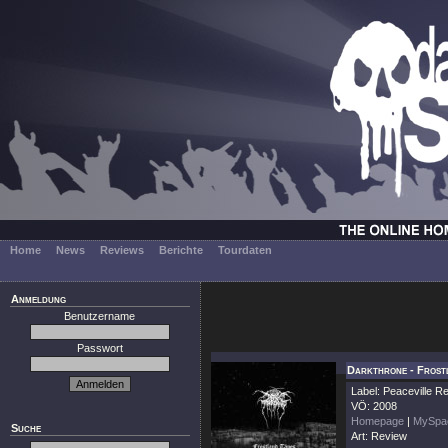
Home
News
Reviews
Berichte
Tourdaten
Anmeldung
Benutzername
Passwort
Darkthrone - Frost
Label: Peaceville R
VÖ: 2008
Homepage
|
MySpa
Suche
Art: Review