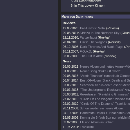
As Desertshadows
In This Lovely Kingom
Mehr von Darkthrone
Reviews
12.05.2026:
Pre-Historic Metal
(
Review
)
20.03.2011:
A Blaze In The Northern Sky
(
Class
22.11.2010:
Panzerfaust
(
Review
)
28.04.2010:
Circle The Wagons
(
Review
)
06.12.2008:
Dark Thrones And Black Flags
(
Re
18.11.2007:
F.O.A.D.
(
Review
)
03.05.2006:
The Cult Is Alive
(
Review
)
News
26.06.2021:
Neues Album und nettes Anime-Vid
01.06.2019:
Neuer Song "Duke Of Gloat"
09.08.2016:
"Arctic Thunder" rumpelt ab Oktobe
06.04.2014:
Best Of-Album `Black Death and B
07.06.2013:
Schrotten sich in den "Lesser Men" 
19.01.2013:
"The Underground Resistance" Artw
05.08.2011:
Re-releasen "Ravishing Grimness"
27.02.2010:
"Circle Of The Wagons" Minisite mi
02.02.2010:
"Circle Of The Dragons" Tracklist 
28.11.2008:
Schon wieder ein neues Album.
04.10.2008:
Handfeste Details zur nächsten Sc
19.05.2008:
Kommt die 3-fach Box nun wirklich
03.02.2008:
EP und Album im Schaft!
11.07.2004:
Trackliste