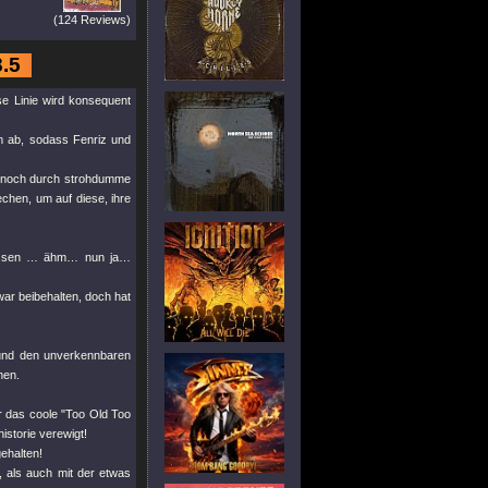
(124 Reviews)
8.5
e Linie wird konsequent
m ab, sodass Fenriz und
ch noch durch strohdumme
echen, um auf diese, ihre
issen … ähm… nun ja…
ar beibehalten, doch hat
 und den unverkennbaren
hen.
r das coole
"Too Old Too
istorie verewigt!
ehalten!
, als auch mit der etwas