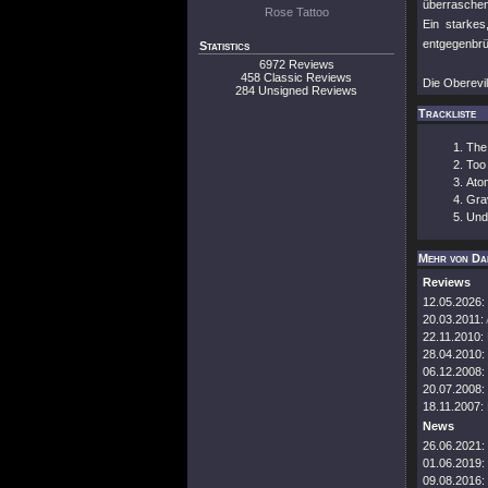
überraschen
Rose Tattoo
Ein starke
entgegenbrül
Statistics
6972 Reviews
458 Classic Reviews
Die Oberevil
284 Unsigned Reviews
Trackliste
The 
Too 
Ato
Gra
Und
Mehr von Da
Reviews
12.05.2026:
20.03.2011:
22.11.2010:
28.04.2010:
06.12.2008:
20.07.2008:
18.11.2007:
News
26.06.2021:
01.06.2019:
09.08.2016: