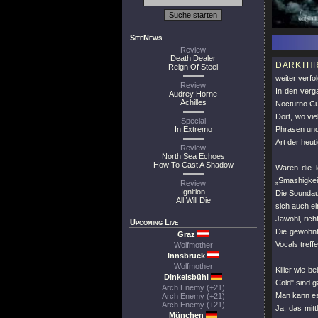
SiteNews
Review
Death Dealer
DARKTH
Reign Of Steel
weiter verfol
Review
In den verg
Audrey Horne
Achilles
Nocturno Cu
Dort, wo vi
Special
In Extremo
Phrasen und 
Art der heut
Review
North Sea Echoes
How To Cast A Shadow
Waren die l
„Smashigkeit
Review
Ignition
Die Soundau
All Will Die
sich auch e
Jawohl, rich
Upcoming Live
Die gewohnt
Graz
Vocals treff
Wolfmother
Innsbruck
Wolfmother
Killer wie b
Dinkelsbühl
Cold"
sind ga
Arch Enemy (+21)
Man kann es
Arch Enemy (+21)
Arch Enemy (+21)
Ja, das mitt
München