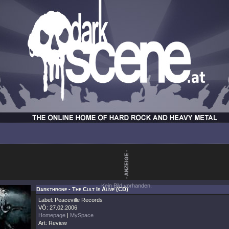
Kein Bild vorhanden.
Darkthrone - The Cult Is Alive (CD)
Label: Peaceville Records
VÖ: 27.02.2006
Homepage
|
MySpace
Art: Review