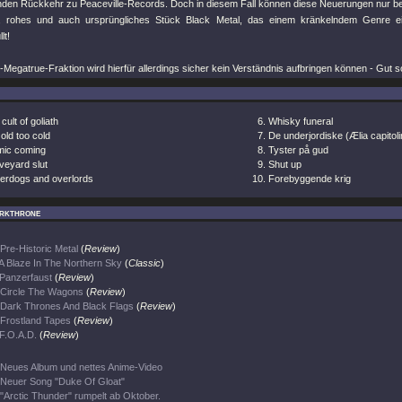
den Rückkehr zu Peaceville-Records. Doch in diesem Fall können diese Neuerungen nur b
s, rohes und auch ursprüngliches Stück Black Metal, das einem kränkelndem Genre ein
lt!
-Megatrue-Fraktion wird hierfür allerdings sicher kein Verständnis aufbringen können - Gut s
cult of goliath
Whisky funeral
old too cold
De underjordiske (Ælia capitoli
mic coming
Tyster på gud
veyard slut
Shut up
erdogs and overlords
Forebyggende krig
rkthrone
Pre-Historic Metal
(
Review
)
A Blaze In The Northern Sky
(
Classic
)
Panzerfaust
(
Review
)
Circle The Wagons
(
Review
)
Dark Thrones And Black Flags
(
Review
)
Frostland Tapes
(
Review
)
F.O.A.D.
(
Review
)
Neues Album und nettes Anime-Video
Neuer Song "Duke Of Gloat"
"Arctic Thunder" rumpelt ab Oktober.