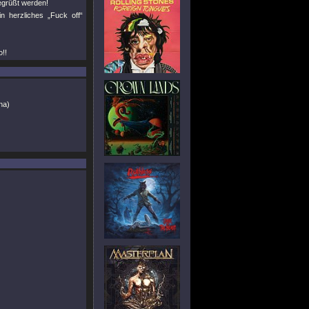
egrüßt werden!
 herzliches „Fuck off“
o!!
na)