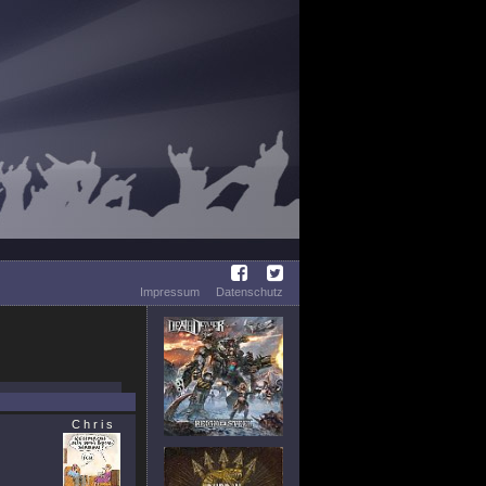
Impressum
Datenschutz
C h r i s