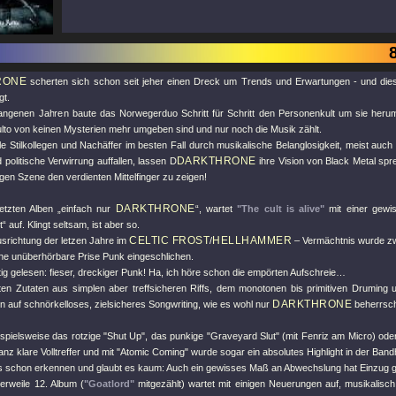
RONE
scherten sich schon seit jeher einen Dreck um Trends und Erwartungen - und dies
gt.
angenen Jahren baute das Norwegerduo Schritt für Schritt den Personenkult um sie heru
lto von keinen Mysterien mehr umgeben sind und nur noch die Musik zählt.
ele Stilkollegen und Nachäffer im besten Fall durch musikalische Belanglosigkeit, meist au
DARKTHRONE
politische Verwirrung auffallen, lassen D
ihre Vision von Black Metal spr
igen Szene den verdienten Mittelfinger zu zeigen!
DARKTHRONE
etzten Alben „einfach nur
“, wartet
"The cult is alive"
mit einer gew
“ auf. Klingt seltsam, ist aber so.
CELTIC FROST
HELLHAMMER
srichtung der letzen Jahre im
/
– Vermächtnis wurde zw
ine unüberhörbare Prise Punk eingeschlichen.
tig gelesen: fieser, dreckiger Punk! Ha, ich höre schon die empörten Aufschreie…
en Zutaten aus simplen aber treffsicheren Riffs, dem monotonen bis primitiven Druming
DARKTHRONE
en auf schnörkelloses, zielsicheres Songwriting, wie es wohl nur
beherrsc
eispielsweise das rotzige
"Shut Up"
, das punkige
"Graveyard Slut"
(mit Fenriz am Micro) ode
nz klare Volltreffer und mit
"Atomic Coming"
wurde sogar ein absolutes Highlight in der Bandh
 schon erkennen und glaubt es kaum: Auch ein gewisses Maß an Abwechslung hat Einzug g
lerweile 12. Album (
"Goatlord"
mitgezählt) wartet mit einigen Neuerungen auf, musikalisch