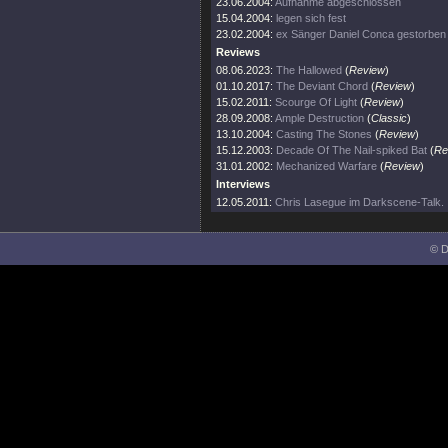
23.06.2004:
Aufnahme abgeschlossen
15.04.2004:
legen sich fest
23.02.2004:
ex Sänger Daniel Conca gestorben
Reviews
08.06.2023:
The Hallowed
(
Review
)
01.10.2017:
The Deviant Chord
(
Review
)
15.02.2011:
Scourge Of Light
(
Review
)
28.09.2008:
Ample Destruction
(
Classic
)
13.10.2004:
Casting The Stones
(
Review
)
15.12.2003:
Decade Of The Nail-spiked Bat
(
Re
31.01.2002:
Mechanized Warfare
(
Review
)
Interviews
12.05.2011:
Chris Lasegue im Darkscene-Talk.
© D