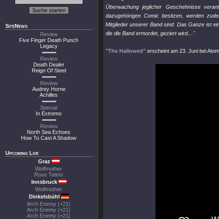
Überwachung jeglicher Geschehnisse verant
dazugehörigen Comic besitzen, werden zude
Mitglieder unserer Band sind. Das Ganze ist e
SiteNews
die die Band ermordet, geziert wird…"
Review
Five Finger Death Punch
Legacy
"The Hallowed"
erscheint am 23. Juni bei Atom
Review
Death Dealer
Reign Of Steel
Review
Audrey Horne
Achilles
Special
In Extremo
Review
North Sea Echoes
How To Cast A Shadow
Upcoming Live
Graz
Wolfmother
Rose Tattoo
Innsbruck
Wolfmother
Dinkelsbühl
Arch Enemy (+21)
Arch Enemy (+21)
Arch Enemy (+21)