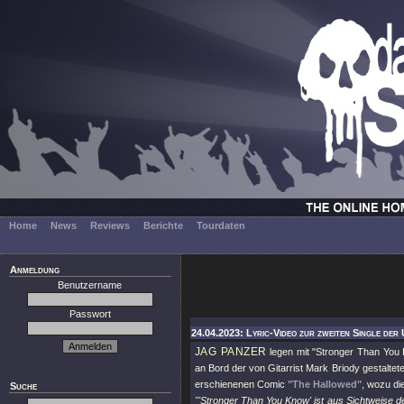
Home
News
Reviews
Berichte
Tourdaten
Anmeldung
Benutzername
Passwort
24.04.2023: Lyric-Video zur zweiten Single der
JAG PANZER
legen mit
"Stronger Than You
an Bord der von Gitarrist Mark Briody gestaltete 
erschienenen Comic
"The Hallowed"
, wozu die
Suche
"'Stronger Than You Know' ist aus Sichtweise de