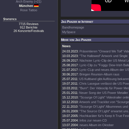
Arch Enemy (+21)
München
Rose Tattoo
Statistics
Jag Panzer im Internet
7715 Reviews
912 Berichte
Bandhomepage
26 Konzerte/Festivals
MySpace
Mehr von Jag Panzer
News
24.03.2023:
Präsentieren "Onward We Toil" Vid
10.03.2023:
"The Hallowed" Artwork und Single
26.09.2017:
Nächster Lyric-Clip der US Metal 
25.08.2017:
Lyric-Clip zu "Foggy Dew-Irish Bal
21.07.2017:
Lyric-CLip und neues Album der U
30.06.2017:
Bringen Reunion-Album raus
25.07.2011:
US Kultband gibt Auflösung bekannt!
19.07.2011:
Chris Lasegue verlässt die US Powe
10.03.2011:
"Burn": Der Videoclip für Power Me
25.01.2011:
Neuer Song der US Power Metaller 
15.12.2010:
"Scourge Of Light" Videotrailer onlin
10.12.2010:
Artwork und Tracklist von "Scourge
22.11.2010:
"Scourge Of Light" Albumnews und 
26.01.2009:
"The Source Of Light" erwartet uns
19.07.2005:
Hochkaräter für's Keep It True Fest
25.07.2004:
Infos zur neuen CD
13.07.2004:
neues Album im Oktober