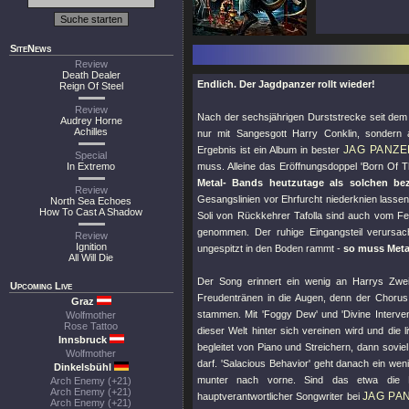
SiteNews
Review
Death Dealer
Endlich. Der Jagdpanzer rollt wieder!
Reign Of Steel
Review
Nach der sechsjährigen Durststrecke seit de
Audrey Horne
Achilles
nur mit Sangesgott Harry Conklin, sondern
JAG PANZE
Ergebnis ist ein Album in bester
Special
In Extremo
muss. Alleine das Eröffnungsdoppel 'Born Of T
Metal- Bands heutzutage als solchen be
Review
Gesangslinien vor Ehrfurcht niederknien lasse
North Sea Echoes
How To Cast A Shadow
Soli von Rückkehrer Tafolla sind auch vom Fei
genommen. Der ruhige Eingangsteil verursac
Review
Ignition
ungespitzt in den Boden rammt -
so muss Meta
All Will Die
Der Song erinnert ein wenig an Harrys Zwe
Upcoming Live
Freudentränen in die Augen, denn der Chorus
Graz
stammen. Mit 'Foggy Dew' und 'Divine Interve
Wolfmother
Rose Tattoo
dieser Welt hinter sich vereinen wird und die
Innsbruck
begleitet von Piano und Streichern, dann sov
Wolfmother
darf. 'Salacious Behavior' geht danach ein weni
Dinkelsbühl
munter nach vorne. Sind das etwa die E
Arch Enemy (+21)
Arch Enemy (+21)
JAG PA
hauptverantwortlicher Songwriter bei
Arch Enemy (+21)