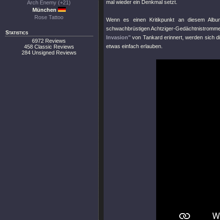
mal wieder ein Denkmal setzt.
Arch Enemy (+21)
München
Rose Tattoo
Wenn es einen Kritikpunkt an diesem Alb
schwachbrüstigen Achtziger-Gedächtnistrommel
Statistics
Invasion"
von Tankard erinnert, werden sich di
6972 Reviews
etwas einfach erlauben.
458 Classic Reviews
284 Unsigned Reviews