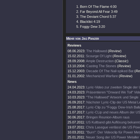
Born Of The Flame 4:00
Far Beyond All Fear 3:49
The Deviant Chord 5:37
Blacklist 4:19
Foggy Dew 3:20
Mehr von Jag Panzer
Reviews
08.06.2023:
The Hallowed
(
Review
)
15.02.2011:
Scourge Of Light
(
Review
)
28.09.2008:
Ample Destruction
(
Classic
)
13.10.2004:
Casting The Stones
(
Review
)
15.12.2003:
Decade Of The Nail-spiked Bat
(
Re
31.01.2002:
Mechanized Warfare
(
Review
)
News
24.04.2023:
Lyric-Video zur zweiten Single der 
24.03.2023:
Präsentieren "Onward We Toil" Vid
10.03.2023:
"The Hallowed" Artwork und Single
26.09.2017:
Nächster Lyric-Clip der US Metal 
25.08.2017:
Lyric-Clip zu "Foggy Dew-Irish Bal
21.07.2017:
Lyric-CLip und neues Album der U
30.06.2017:
Bringen Reunion-Album raus
25.07.2011:
US Kultband gibt Auflösung bekannt!
19.07.2011:
Chris Lasegue verlässt die US Powe
10.03.2011:
"Burn": Der Videoclip für Power Me
25.01.2011:
Neuer Song der US Power Metaller 