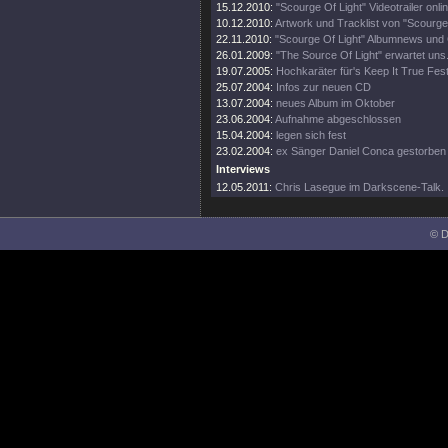
15.12.2010:
"Scourge Of Light" Videotrailer onlin
10.12.2010:
Artwork und Tracklist von "Scourge
22.11.2010:
"Scourge Of Light" Albumnews und 
26.01.2009:
"The Source Of Light" erwartet uns
19.07.2005:
Hochkaräter für's Keep It True Fest
25.07.2004:
Infos zur neuen CD
13.07.2004:
neues Album im Oktober
23.06.2004:
Aufnahme abgeschlossen
15.04.2004:
legen sich fest
23.02.2004:
ex Sänger Daniel Conca gestorben
Interviews
12.05.2011:
Chris Lasegue im Darkscene-Talk.
© D