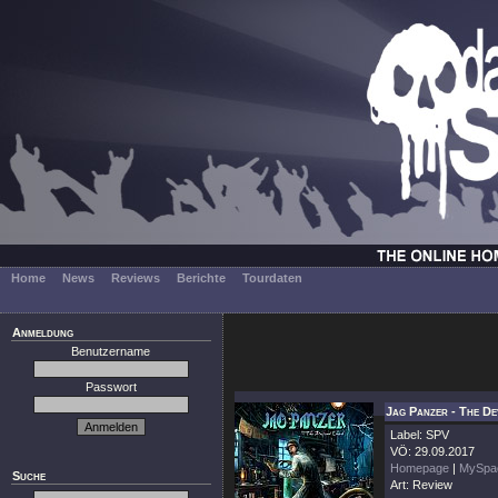
Home
News
Reviews
Berichte
Tourdaten
Anmeldung
Benutzername
Passwort
Jag Panzer - The De
Label: SPV
VÖ: 29.09.2017
Homepage
|
MySpa
Suche
Art: Review