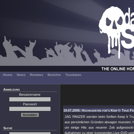
Home
News
Reviews
Berichte
Tourdaten
Anmeldung
Benutzername
Passwort
19.07.2005: Hochkaräter für's Keep It True Fes
JAG PANZER werden beim fünften Keep It Tru
aus persönlichen Gründen absagen mussten. Har
um einige Hits aus neuerer Zeit aufgestockt 
Suche
Aufnahmen zu einer kommenden Live-DVD und 