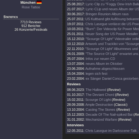
München
25.08.2017:
Lyric-Clip zu "Foggy Dew-Irish Bal
Rose Tattoo
21.07.2017:
Lyric-CLip und neues Album der U
30.06.2017:
Bringen Reunion-Album raus
Statistics
25.07.2011:
US Kultband gibt Auflösung bekannt!
7713 Reviews
19.07.2011:
Chris Lasegue verlässt die US Powe
912 Berichte
10.03.2011:
"Burn": Der Videoclip für Power Me
26 Konzerte/Festivals
25.01.2011:
Neuer Song der US Power Metaller 
15.12.2010:
"Scourge Of Light" Videotrailer onlin
10.12.2010:
Artwork und Tracklist von "Scourge
22.11.2010:
"Scourge Of Light" Albumnews und 
26.01.2009:
"The Source Of Light" erwartet uns
25.07.2004:
Infos zur neuen CD
13.07.2004:
neues Album im Oktober
23.06.2004:
Aufnahme abgeschlossen
15.04.2004:
legen sich fest
23.02.2004:
ex Sänger Daniel Conca gestorben
Reviews
08.06.2023:
The Hallowed
(
Review
)
01.10.2017:
The Deviant Chord
(
Review
)
15.02.2011:
Scourge Of Light
(
Review
)
28.09.2008:
Ample Destruction
(
Classic
)
13.10.2004:
Casting The Stones
(
Review
)
15.12.2003:
Decade Of The Nail-spiked Bat
(
Re
31.01.2002:
Mechanized Warfare
(
Review
)
Interviews
12.05.2011:
Chris Lasegue im Darkscene-Talk.