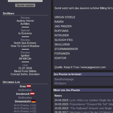
Somit setzt sich das äuserst schöne Billing für'
SiteNews
VIRGIN STEELE
Review
Audrey Horne
RAVEN
Achilles
JAG PANZER
Special
RUFFIANS
In Extremo
INTRUDER
Review
SLOUGH FEG
North Sea Echoes
SKULLVIEW
How To Cast A Shadow
STORMWARRIOR
Review
FORSAKEN
Ignition
IGNITOR
All Will Die
Live
Quelle: Keep It True / www.jagpanzer.com
21.07.2026
Bleed From Within
Conrad Sohm, Dornbirn
Jag Panzer im Internet
Bandhomepage
Upcoming Live
MySpace
Graz
Wolfmother
Mehr von Jag Panzer
Innsbruck
News
Wolfmother
24.04.2023:
Lyric-Video zur zweiten Single der 
Dinkelsbühl
24.03.2023:
Präsentieren "Onward We Toil" Vid
Arch Enemy (+21)
Arch Enemy (+21)
10.03.2023:
"The Hallowed" Artwork und Single
Arch Enemy (+21)
26.09.2017:
Nächster Lyric-Clip der US Metal 