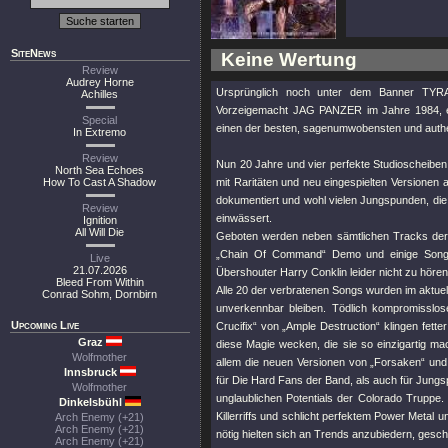
SiteNews
Keine Wertung
Review
Audrey Horne
Ursprünglich noch unter dem Banner TYRA
Achilles
Vorzeigemacht JAG PANZER im Jahre 1984, ein
Special
einen der besten, sagenumwobensten und authen
In Extremo
Review
Nun 20 Jahre und vier perfekte Studioscheiben 
North Sea Echoes
How To Cast A Shadow
mit Raritäten und neu eingespielten Versionen a
dokumentiert und wohl vielen Jungspunden, die
Review
einwässert.
Ignition
All Will Die
Geboten werden neben sämtlichen Tracks der l
„Chain Of Command“ Demo und einige Songs 
Live
21.07.2026
Übershouter Harry Conklin leider nicht zu hören
Bleed From Within
Alle 20 der verbratenen Songs wurden im aktuel
Conrad Sohm, Dornbirn
unverkennbar bleiben. Tödlich kompromisslos
Upcoming Live
Crucifix“ von „Ample Destruction“ klingen fette
Graz
diese Magie wecken, die sie so einzigartig ma
Wolfmother
allem die neuen Versionen von „Forsaken“ und
Innsbruck
für Die Hard Fans der Band, als auch für Jung
Wolfmother
unglaublichen Potentials der Colorado Truppe. 
Dinkelsbühl
Killerriffs und schlicht perfektem Power Metal
Arch Enemy (+21)
Arch Enemy (+21)
nötig hielten sich an Trends anzubiedern, gesch
Arch Enemy (+21)