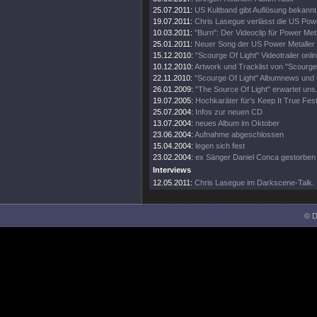
25.07.2011:
US Kultband gibt Auflösung bekannt!
19.07.2011:
Chris Lasegue verlässt die US Powe
10.03.2011:
"Burn": Der Videoclip für Power Me
25.01.2011:
Neuer Song der US Power Metaller 
15.12.2010:
"Scourge Of Light" Videotrailer onlin
10.12.2010:
Artwork und Tracklist von "Scourge
22.11.2010:
"Scourge Of Light" Albumnews und 
26.01.2009:
"The Source Of Light" erwartet uns
19.07.2005:
Hochkaräter für's Keep It True Fest
25.07.2004:
Infos zur neuen CD
13.07.2004:
neues Album im Oktober
23.06.2004:
Aufnahme abgeschlossen
15.04.2004:
legen sich fest
23.02.2004:
ex Sänger Daniel Conca gestorben
Interviews
12.05.2011:
Chris Lasegue im Darkscene-Talk.
© D