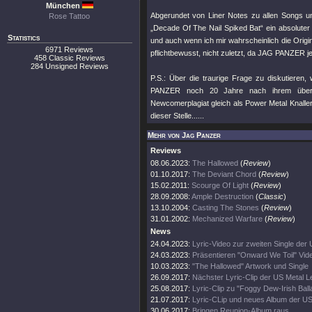
München
Abgerundet von Liner Notes zu allen Songs u
Rose Tattoo
„Decade Of The Nail Spiked Bat“ ein absoluter 
Statistics
und auch wenn ich mir wahrscheinlich die Origina
6971 Reviews
pflichtbewusst, nicht zuletzt, da JAG PANZER j
458 Classic Reviews
284 Unsigned Reviews
P.S.: Über die traurige Frage zu diskutiere
PANZER noch 20 Jahre nach ihrem überr
Newcomerplagiat gleich als Power Metal Knaller
dieser Stelle......
Mehr von Jag Panzer
Reviews
08.06.2023:
The Hallowed
(
Review
)
01.10.2017:
The Deviant Chord
(
Review
)
15.02.2011:
Scourge Of Light
(
Review
)
28.09.2008:
Ample Destruction
(
Classic
)
13.10.2004:
Casting The Stones
(
Review
)
31.01.2002:
Mechanized Warfare
(
Review
)
News
24.04.2023:
Lyric-Video zur zweiten Single der 
24.03.2023:
Präsentieren "Onward We Toil" Vid
10.03.2023:
"The Hallowed" Artwork und Single
26.09.2017:
Nächster Lyric-Clip der US Metal 
25.08.2017:
Lyric-Clip zu "Foggy Dew-Irish Bal
21.07.2017:
Lyric-CLip und neues Album der U
30.06.2017:
Bringen Reunion-Album raus