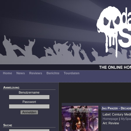
Home
News
Reviews
Berichte
Tourdaten
Anmeldung
Benutzername
Passwort
Jag Panzer - Decade
Label: Century Med
Homepage
|
MySpa
Art: Review
Suche