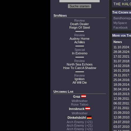
THE HAL
The Crown im
SiteNews
Bandhomep
Review
MySpace
Death Dealer
Reign Of Steel
Facebook
Review
Mehr von Th
Audrey Horne
News
Achilles
11.10.2024:
Special
28.08.2024:
In Extremo
17.02.2021:
Review
31.07.2018:
North Sea Echoes
14.02.2018:
How To Cast A Shadow
16.01.2018:
29.11.2017:
Review
Ignition
25.04.2016:
All Will Die
18.09.2014:
30.04.2014:
Upcoming Live
04.03.2013:
Graz
12.09.2011:
Wolfmother
06.02.2011:
Rose Tattoo
27.01.2011:
Innsbruck
15.09.2010:
Wolfmother
12.08.2010:
Dinkelsbühl
Arch Enemy (+21)
24.07.2010:
Arch Enemy (+21)
03.07.2010:
Arch Enemy (+21)