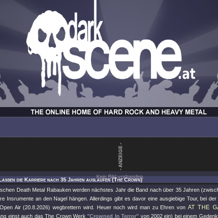
Kein Bild vorhanden.
Lassen die Karriere nach 35 Jahren auslaufen (The Crown)
schen Death Metal Rabauken werden nächstes Jahr die Band nach über 35 Jahren (zwischen
hre Insrumente an den Nagel hängen. Allerdings gibt es davor eine ausgiebige Tour, bei d
AT THE G
Open Air (20.8.2026) wegbrettern wird. Heuer noch wird man zu Ehren von
ang einst auch das The Crown Werk
"Crowned In Terror"
von 2002 ein) bei einem Gedenk