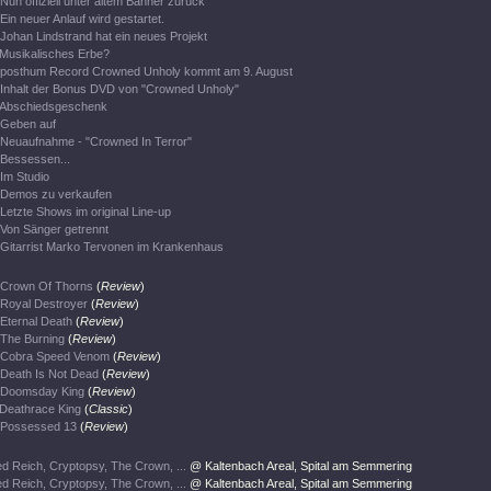
Nun offiziell unter altem Banner zurück
Ein neuer Anlauf wird gestartet.
Johan Lindstrand hat ein neues Projekt
Musikalisches Erbe?
posthum Record Crowned Unholy kommt am 9. August
Inhalt der Bonus DVD von "Crowned Unholy"
Abschiedsgeschenk
Geben auf
Neuaufnahme - "Crowned In Terror"
Bessessen...
Im Studio
Demos zu verkaufen
Letzte Shows im original Line-up
Von Sänger getrennt
Gitarrist Marko Tervonen im Krankenhaus
Crown Of Thorns
(
Review
)
Royal Destroyer
(
Review
)
Eternal Death
(
Review
)
The Burning
(
Review
)
Cobra Speed Venom
(
Review
)
Death Is Not Dead
(
Review
)
Doomsday King
(
Review
)
Deathrace King
(
Classic
)
Possessed 13
(
Review
)
d Reich, Cryptopsy, The Crown, ...
@ Kaltenbach Areal, Spital am Semmering
d Reich, Cryptopsy, The Crown, ...
@ Kaltenbach Areal, Spital am Semmering