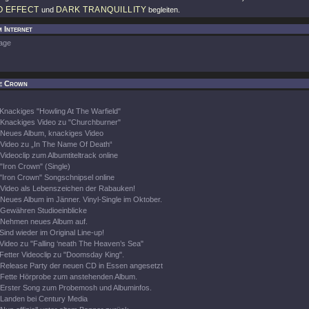
O EFFECT
DARK TRANQUILLITY
und
begleiten.
 Internet
age
e Crown
Knackiges "Howling At The Warfield"
Knackiges Video zu "Churchburner"
Neues Album, knackiges Video
Video zu „In The Name Of Death“
Videoclip zum Albumtiteltrack online
"Iron Crown" (Single)
"Iron Crown" Songschnipsel online
Video als Lebenszeichen der Rabauken!
Neues Album im Jänner. Vinyl-Single im Oktober.
Gewähren Studioeinblicke
Nehmen neues Album auf.
Sind wieder im Original Line-up!
Video zu "Falling ‘neath The Heaven’s Sea"
Fetter Videoclip zu "Doomsday King".
Release Party der neuen CD in Essen angesetzt
Fette Hörprobe zum anstehenden Album.
Erster Song zum Probemosh und Albuminfos.
Landen bei Century Media