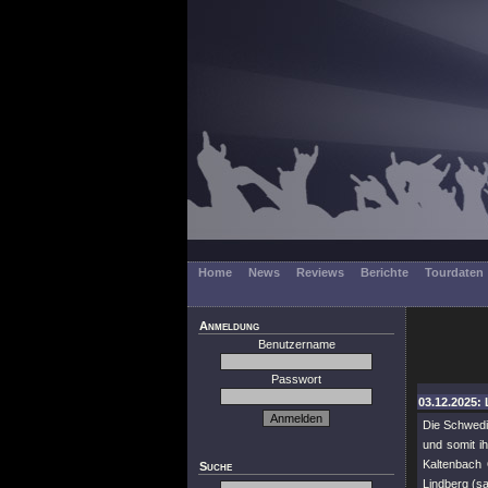
Home
News
Reviews
Berichte
Tourdaten
Anmeldung
Benutzername
Passwort
03.12.2025: 
Die Schwedi
und somit i
Kaltenbach 
Suche
Lindberg (s