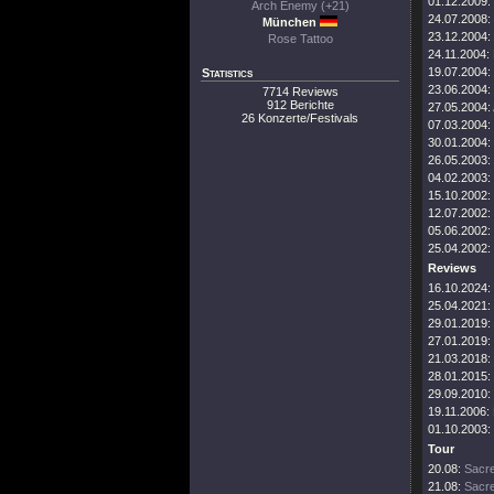
01.12.2009:
Arch Enemy (+21)
24.07.2008:
München
23.12.2004:
Rose Tattoo
24.11.2004:
19.07.2004:
Statistics
23.06.2004:
7714 Reviews
912 Berichte
27.05.2004:
26 Konzerte/Festivals
07.03.2004:
30.01.2004:
26.05.2003:
04.02.2003:
15.10.2002:
12.07.2002:
05.06.2002:
25.04.2002:
Reviews
16.10.2024:
25.04.2021:
29.01.2019:
27.01.2019:
21.03.2018:
28.01.2015:
29.09.2010:
19.11.2006:
01.10.2003:
Tour
20.08:
Sacre
21.08:
Sacre