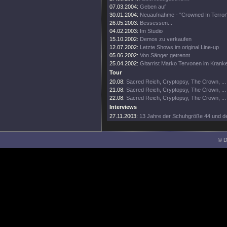
07.03.2004:
Geben auf
30.01.2004:
Neuaufnahme - "Crowned In Terror
26.05.2003:
Bessessen...
04.02.2003:
Im Studio
15.10.2002:
Demos zu verkaufen
12.07.2002:
Letzte Shows im original Line-up
05.06.2002:
Von Sänger getrennt
25.04.2002:
Gitarrist Marko Tervonen im Kran
Tour
20.08:
Sacred Reich, Cryptopsy, The Crown, ...
21.08:
Sacred Reich, Cryptopsy, The Crown, ...
22.08:
Sacred Reich, Cryptopsy, The Crown, ...
Interviews
27.11.2003:
13 Jahre der Schuhgröße 44 und de
© D