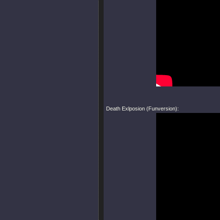
Death Exlposion (Funversion):