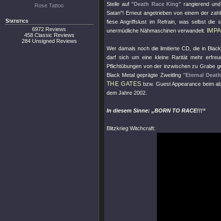
Stelle auf
"Death Race King"
rangierend und 
Rose Tattoo
Satan"
! Erneut angetrieben von einem der zahll
Statistics
fiese Angriffslust im Refrain, was selbst die
6972 Reviews
IMP
unermüdliche Nähmaschinen verwandelt.
458 Classic Reviews
284 Unsigned Reviews
Wer damals noch die limitierte CD, die in Bla
darf sich um eine kleine Rarität mehr erfreu
Pflichtübungen von der inzwischen zu Grabe 
Black Metal geprägte Zweitling
"Eternal Death
THE GATES
bzw. Guest Appearance beim ab
dem Jahre 2002.
In diesem Sinne: „BORN TO RACE!!!“
Blitzkrieg Witchcraft: