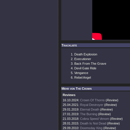
Trackliste
Death Explosion
Executioner
Back From The Grave
Devil Gate Ride
Vengance
Rebel Angel
Mehr von The Crown
Reviews
16.10.2024:
Crown Of Thorns
(
Review
)
25.04.2021:
Royal Destroyer
(
Review
)
29.01.2019:
Eternal Death
(
Review
)
27.01.2019:
The Burning
(
Review
)
21.03.2018:
Cobra Speed Venom
(
Review
)
28.01.2015:
Death Is Not Dead
(
Review
)
29.09.2010:
Doomsday King
(
Review
)