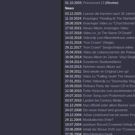
01.10.2003:
Possessed 13
(
Review
)
News
03.12.2025:
Lassen die Karriere nach 35 Jahre
11.10.2024:
Knackiges "Howling At The Warfield
28.08.2024:
Knackiges Video zu "Churchburner
17.02.2021:
Neues Album, knackiges Video
31.07.2018:
Video zu „In The Name Of Death“
14.02.2018:
Videoclip zum Albumtiteltrack online
16.01.2018:
"Iron Crown" (Single)
29.11.2017:
"Iron Crown" Songschnipsel online
25.04.2016:
Video als Lebenszeichen der Raba
18.09.2014:
Neues Album im Jänner. Vinyl-Singl
30.04.2014:
Gewähren Studioeinblicke
04.03.2013:
Nehmen neues Album auf.
12.09.2011:
Sind wieder im Original Line-up!
06.02.2011:
Video zu "Falling ‘neath The Heave
27.01.2011:
Fetter Videoclip zu "Doomsday King
15.09.2010:
Release Party der neuen CD in Es
12.08.2010:
Fette Hörprobe zum anstehenden 
24.07.2010:
Erster Song zum Probemosh und Al
03.07.2010:
Landen bei Century Media
01.12.2009:
Nun offiziell unter altem Banner zu
24.07.2008:
Ein neuer Anlauf wird gestartet.
23.12.2004:
Johan Lindstrand hat ein neues Pro
24.11.2004:
Musikalisches Erbe?
19.07.2004:
posthum Record Crowned Unholy 
23.06.2004:
Inhalt der Bonus DVD von "Crowne
27.05.2004:
Abschiedsgeschenk