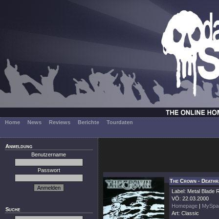
Home
News
Reviews
Berichte
Tourdaten
Anmeldung
Benutzername
Passwort
The Crown - Deathr
Label: Metal Blade
VÖ: 22.03.2000
Homepage
|
MySpa
Suche
Art: Classic