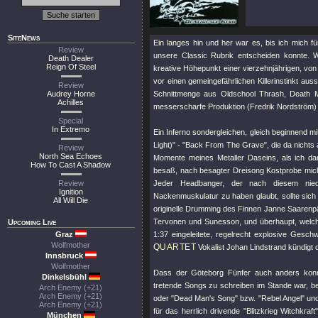
SiteNews
Ein langes hin und her war es, bis ich mich fü
Review
unsere Classic Rubrik entscheiden konnte. 
Death Dealer
Reign Of Steel
kreative Höhepunkt einer vierzehnjährigen, von
vor einen gemeingefährlichen Killerinstinkt aus
Review
Audrey Horne
Schnittmenge aus Oldschool Thrash, Death Meta
Achilles
messerscharfe Produktion (Fredrik Nordström) 
Special
In Extremo
Ein Inferno sondergleichen, gleich beginnend mi
Light)"
-
"Back From The Grave"
, die da nicht
Review
North Sea Echoes
Momente meines Metaller Daseins, als ich da
How To Cast A Shadow
besaß, nach besagter Dreisong Kostprobe mic
Review
Jeder Headbanger, der nach diesem niede
Ignition
Nackenmuskulatur zu haben glaubt, sollte sic
All Will Die
originelle Drumming des Finnen Janne Saarenpää
Tervonen und Sunesson, und überhaupt, welch 
Upcoming Live
Graz
1:37 eingeleitete, regelrecht explosive Gesch
Wolfmother
QUARTET
Vokalist Johan Lindstrand kündigt d
Innsbruck
Wolfmother
Dass der Göteborg Fünfer auch anders konnt
Dinkelsbühl
tretende Songs zu schreiben im Stande war, be
Arch Enemy (+21)
Arch Enemy (+21)
oder
"Dead Man's Song"
bzw.
"Rebel Angel"
un
Arch Enemy (+21)
für das herrlich drivende
"Blitzkrieg Witchkraft
München