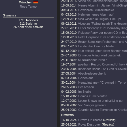
25.04.2016:
Video als Lebenszeichen der Raba
München
18.09.2014:
Neues Album im Jänner. Vinyl-Singl
Rose Tattoo
30.04.2014:
Gewähren Studioeinblicke
04.03.2013:
Nehmen neues Album auf.
Statistics
12.09.2011:
Sind wieder im Original Line-up!
7713 Reviews
912 Berichte
06.02.2011:
Video zu "Falling ‘neath The Heave
26 Konzerte/Festivals
27.01.2011:
Fetter Videoclip zu "Doomsday King
15.09.2010:
Release Party der neuen CD in Es
12.08.2010:
Fette Hörprobe zum anstehenden 
24.07.2010:
Erster Song zum Probemosh und Al
03.07.2010:
Landen bei Century Media
01.12.2009:
Nun offiziell unter altem Banner zu
24.07.2008:
Ein neuer Anlauf wird gestartet.
24.11.2004:
Musikalisches Erbe?
19.07.2004:
posthum Record Crowned Unholy 
23.06.2004:
Inhalt der Bonus DVD von "Crowne
27.05.2004:
Abschiedsgeschenk
07.03.2004:
Geben auf
30.01.2004:
Neuaufnahme - "Crowned In Terror
26.05.2003:
Bessessen...
04.02.2003:
Im Studio
15.10.2002:
Demos zu verkaufen
12.07.2002:
Letzte Shows im original Line-up
05.06.2002:
Von Sänger getrennt
25.04.2002:
Gitarrist Marko Tervonen im Kran
Reviews
16.10.2024:
Crown Of Thorns
(
Review
)
25.04.2021:
Royal Destroyer
(
Review
)