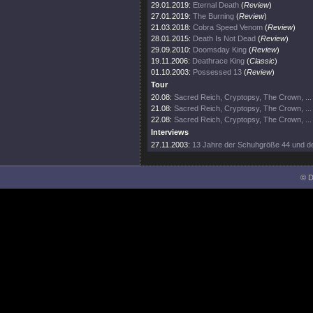
29.01.2019:
Eternal Death
(
Review
)
27.01.2019:
The Burning
(
Review
)
21.03.2018:
Cobra Speed Venom
(
Review
)
28.01.2015:
Death Is Not Dead
(
Review
)
29.09.2010:
Doomsday King
(
Review
)
19.11.2006:
Deathrace King
(
Classic
)
01.10.2003:
Possessed 13
(
Review
)
Tour
20.08:
Sacred Reich, Cryptopsy, The Crown, ...
21.08:
Sacred Reich, Cryptopsy, The Crown, ...
22.08:
Sacred Reich, Cryptopsy, The Crown, ...
Interviews
27.11.2003:
13 Jahre der Schuhgröße 44 und de
© D