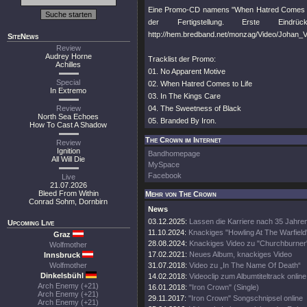
Eine Promo-CD namens "When Hatred Comes to Li
der Fertigstellung. Erste Ein
http://hem.bredband.net/monzag/Video/Johan_V
SiteNews
Review
Audrey Horne
Tracklist der Promo:
Achilles
01. No Apparent Motive
Special
02. When Hatred Comes to Life
In Extremo
03. In The Kings Care
Review
04. The Sweetness of Black
North Sea Echoes
05. Branded By Iron.
How To Cast A Shadow
The Crown im Internet
Review
Ignition
Bandhomepage
All Will Die
MySpace
Facebook
Live
21.07.2026
Bleed From Within
Mehr von The Crown
Conrad Sohm, Dornbirn
News
03.12.2025:
Lassen die Karriere nach 35 Jahre
Upcoming Live
11.10.2024:
Knackiges "Howling At The Warfield
Graz
28.08.2024:
Knackiges Video zu "Churchburner
Wolfmother
17.02.2021:
Neues Album, knackiges Video
Innsbruck
Wolfmother
31.07.2018:
Video zu „In The Name Of Death“
Dinkelsbühl
14.02.2018:
Videoclip zum Albumtiteltrack online
Arch Enemy (+21)
16.01.2018:
"Iron Crown" (Single)
Arch Enemy (+21)
29.11.2017:
"Iron Crown" Songschnipsel online
Arch Enemy (+21)