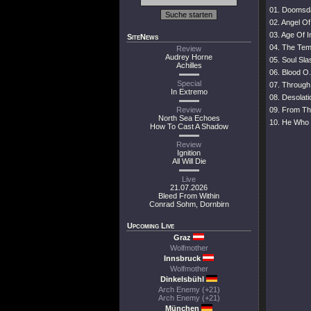
01. Doomsd
02. Angel O
03. Age Of I
SiteNews
04. The Tem
Review
Audrey Horne
05. Soul Sla
Achilles
06. Blood O
Special
07. Through
In Extremo
08. Desolat
Review
09. From Th
North Sea Echoes
10. He Who 
How To Cast A Shadow
Review
Ignition
All Will Die
Live
21.07.2026
Bleed From Within
Conrad Sohm, Dornbirn
Upcoming Live
Graz
Wolfmother
Innsbruck
Wolfmother
Dinkelsbühl
Arch Enemy (+21)
Arch Enemy (+21)
München