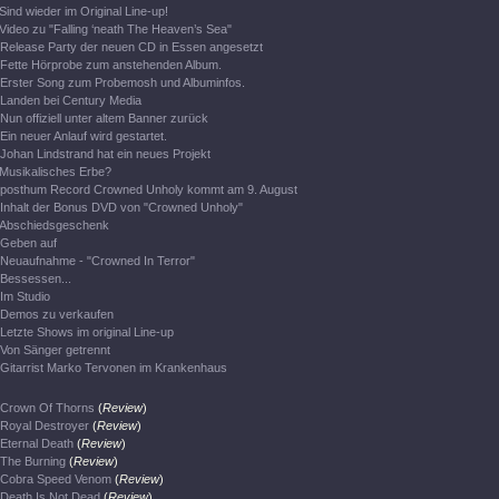
Sind wieder im Original Line-up!
Video zu "Falling ‘neath The Heaven’s Sea"
Release Party der neuen CD in Essen angesetzt
Fette Hörprobe zum anstehenden Album.
Erster Song zum Probemosh und Albuminfos.
Landen bei Century Media
Nun offiziell unter altem Banner zurück
Ein neuer Anlauf wird gestartet.
Johan Lindstrand hat ein neues Projekt
Musikalisches Erbe?
posthum Record Crowned Unholy kommt am 9. August
Inhalt der Bonus DVD von "Crowned Unholy"
Abschiedsgeschenk
Geben auf
Neuaufnahme - "Crowned In Terror"
Bessessen...
Im Studio
Demos zu verkaufen
Letzte Shows im original Line-up
Von Sänger getrennt
Gitarrist Marko Tervonen im Krankenhaus
Crown Of Thorns
(
Review
)
Royal Destroyer
(
Review
)
Eternal Death
(
Review
)
The Burning
(
Review
)
Cobra Speed Venom
(
Review
)
Death Is Not Dead
(
Review
)