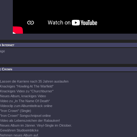
 Internet
age
e Crown
Lassen die Karriere nach 35 Jahren auslaufen
Knackiges "Howling At The Warfield"
Knackiges Video zu "Churchburner"
Neues Album, knackiges Video
Video zu „In The Name Of Death“
Videoclip zum Albumtiteltrack online
"Iron Crown" (Single)
"Iron Crown" Songschnipsel online
Video als Lebenszeichen der Rabauken!
Neues Album im Jänner. Vinyl-Single im Oktober.
Gewähren Studioeinblicke
Nehmen neues Album auf.