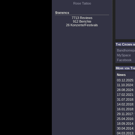
Rose Tattoo
Statistics
7713 Reviews
912 Berichte
26 Konzerte/Festivals
The Crown im
Bandhomep
MySpace
Facebook
Mehr von Th
News
03.12.2025:
11.10.2024:
28.08.2024:
17.02.2021:
31.07.2018:
14.02.2018:
16.01.2018:
29.11.2017:
25.04.2016:
18.09.2014:
30.04.2014:
04.03.2013: