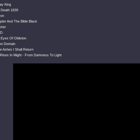
ay King
f Death 1839
ron
pter And The Bible Black
sher
.D.
 Eyes Of Oblivion
ion Domain
e Ashes I Shall Return
Rises In Might - From Darkness To Light