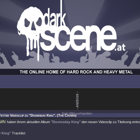
Kein Bild vorhanden.
Fetter Videoclip zu "Doomsday King". (The Crown)
OWN
haben ihrem aktuellen Album
"Doomsday King"
den neuen Videoclip zu Titelsong ent
 King"
Tracklist: