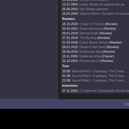
12.07.2002:
Letzte Shows im original Line-up
05.06.2002:
Von Sänger getrennt
25.04.2002:
Gitarrist Marko Tervonen im Kran
Reviews
16.10.2024:
Crown Of Thorns
(
Review
)
25.04.2021:
Royal Destroyer
(
Review
)
29.01.2019:
Eternal Death
(
Review
)
27.01.2019:
The Burning
(
Review
)
21.03.2018:
Cobra Speed Venom
(
Review
)
28.01.2015:
Death Is Not Dead
(
Review
)
29.09.2010:
Doomsday King
(
Review
)
19.11.2006:
Deathrace King
(
Classic
)
01.10.2003:
Possessed 13
(
Review
)
Tour
20.08:
Sacred Reich, Cryptopsy, The Crown, ...
21.08:
Sacred Reich, Cryptopsy, The Crown, ...
22.08:
Sacred Reich, Cryptopsy, The Crown, ...
Interviews
27.11.2003:
13 Jahre der Schuhgröße 44 und de
© D