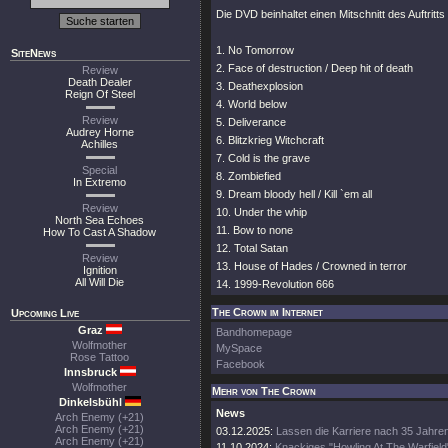
Die DVD beinhaltet einen Mitschnitt des Auftritt
1. No Tomorrow
SiteNews
2. Face of destruction / Deep hit of death
Review
Death Dealer
3. Deathexplosion
Reign Of Steel
4. World below
Review
5. Deliverance
Audrey Horne
6. Blitzkrieg Witchcraft
Achilles
7. Cold is the grave
Special
8. Zombiefied
In Extremo
9. Dream bloody hell / Kill `em all
Review
10. Under the whip
North Sea Echoes
11. Bow to none
How To Cast A Shadow
12. Total Satan
Review
13. House of Hades / Crowned in terror
Ignition
All Will Die
14. 1999-Revolution 666
The Crown im Internet
Upcoming Live
Graz
Bandhomepage
Wolfmother
MySpace
Rose Tattoo
Facebook
Innsbruck
Wolfmother
Mehr von The Crown
Dinkelsbühl
News
Arch Enemy (+21)
Arch Enemy (+21)
03.12.2025:
Lassen die Karriere nach 35 Jahre
Arch Enemy (+21)
11.10.2024:
Knackiges "Howling At The Warfield