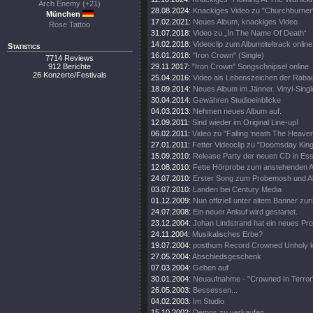
Arch Enemy (+21)
28.08.2024:
Knackiges Video zu "Churchburner
München
17.02.2021:
Neues Album, knackiges Video
Rose Tattoo
31.07.2018:
Video zu „In The Name Of Death“
14.02.2018:
Videoclip zum Albumtiteltrack online
Statistics
16.01.2018:
"Iron Crown" (Single)
7714 Reviews
912 Berichte
29.11.2017:
"Iron Crown" Songschnipsel online
26 Konzerte/Festivals
25.04.2016:
Video als Lebenszeichen der Raba
18.09.2014:
Neues Album im Jänner. Vinyl-Singl
30.04.2014:
Gewähren Studioeinblicke
04.03.2013:
Nehmen neues Album auf.
12.09.2011:
Sind wieder im Original Line-up!
06.02.2011:
Video zu "Falling ‘neath The Heave
27.01.2011:
Fetter Videoclip zu "Doomsday King
15.09.2010:
Release Party der neuen CD in Es
12.08.2010:
Fette Hörprobe zum anstehenden 
24.07.2010:
Erster Song zum Probemosh und Al
03.07.2010:
Landen bei Century Media
01.12.2009:
Nun offiziell unter altem Banner zu
24.07.2008:
Ein neuer Anlauf wird gestartet.
23.12.2004:
Johan Lindstrand hat ein neues Pro
24.11.2004:
Musikalisches Erbe?
19.07.2004:
posthum Record Crowned Unholy 
27.05.2004:
Abschiedsgeschenk
07.03.2004:
Geben auf
30.01.2004:
Neuaufnahme - "Crowned In Terror
26.05.2003:
Bessessen...
04.02.2003:
Im Studio
15.10.2002:
Demos zu verkaufen