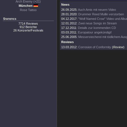
Arch Enemy (+21)
News
München
26.09.2025:
Auch Amis mit neuem Video
Rose Tattoo
28.01.2020:
Drummer Reed Mullin verstorben
Statistics
04.12.2017:
"Wolf Named Crow" Video und Albu
12.01.2012:
Zwei neue Songs im Stream
7714 Reviews
912 Berichte
17.12.2011:
Details zur kommenden CD
26 Konzerte/Festivals
03.03.2011:
Europatour angekündigt!
25.06.2005:
Messerstecherei mit tödlichem Au
Reviews
13.03.2012:
Corrosion of Conformity
(
Review
)