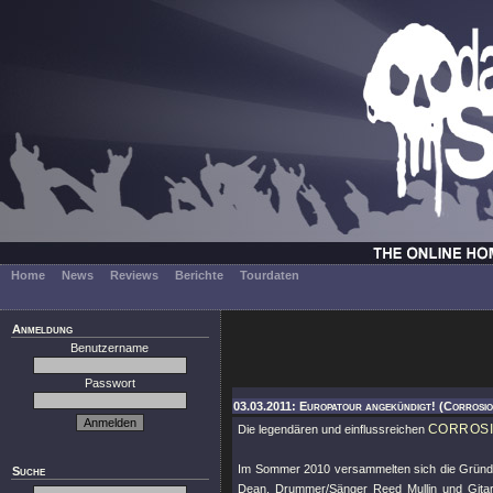
Home
News
Reviews
Berichte
Tourdaten
Anmeldung
Benutzername
Passwort
03.03.2011: Europatour angekündigt! (Corrosi
CORROSI
Die legendären und einflussreichen
Im Sommer 2010 versammelten sich die Gründ
Suche
Dean, Drummer/Sänger Reed Mullin und Gita