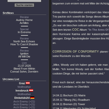
begannen zum erstem mal seit Mitte der Achtzi
Genau diese Kombination verkörpert das klas
SiteNews
Trio packte sich sowohl die Songs dieses Albu
Review
Audrey Horne
nur eine nostalgische Reise in die Vergangenhei
Achilles
„Es war ein bisschen seltsam am Anfang, aber w
Special
COC
Seit dem letzten
Album
"In The Arms O
In Extremo
dem Hurricane Katrina und der katastrophal
Review
absagen. Einige Bandmitglieder mussten ihre 
North Sea Echoes
an.
How To Cast A Shadow
Review
CORROSION OF CONFORMITY
planen 
Ignition
seine Rückkehr zu den Wurzeln.
All Will Die
Live
„Mike, Woody und ich haben gelernt, wie man
21.07.2026
Bleed From Within
Mullin. “Ich kenne Woody seit der fünften Kl
Conrad Sohm, Dornbirn
coolsten Dinge, die mir bisher passiert sind.“
Upcoming Live
Freut euch darauf, eine der herausstechendste
Graz
sind die Livedates im Überblick:
Wolfmother
Innsbruck
Wolfmother
14.04.11 Bochum (D) Matrix
Dinkelsbühl
15.04.11 Tilburg (NL) Roadburn
Arch Enemy (+21)
16.04.11 Bremen (D) Tower
Arch Enemy (+21)
Arch Enemy (+21)
17.04.11 Wiesbaden (D) Schlachthof