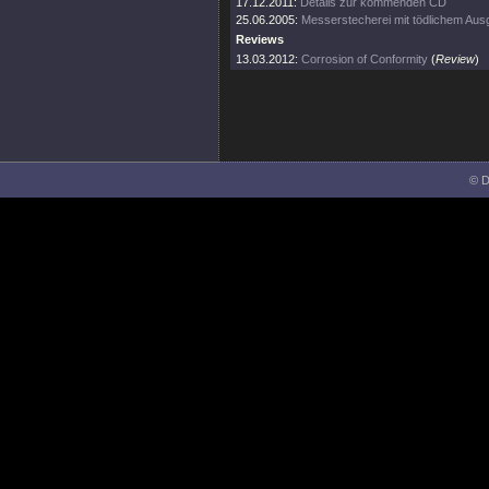
17.12.2011:
Details zur kommenden CD
25.06.2005:
Messerstecherei mit tödlichem Au
Reviews
13.03.2012:
Corrosion of Conformity
(
Review
)
© D