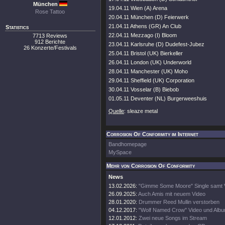
München
19.04.11 Wien (A) Arena
Rose Tattoo
20.04.11 München (D) Feierwerk
21.04.11 Athens (GR) An Club
Statistics
22.04.11 Mezzago (I) Bloom
7713 Reviews
912 Berichte
23.04.11 Karlsruhe (D) Dudefest-Jubez
26 Konzerte/Festivals
25.04.11 Bristol (UK) Bierkeller
26.04.11 London (UK) Underworld
28.04.11 Manchester (UK) Moho
29.04.11 Sheffield (UK) Corporation
30.04.11 Vosselar (B) Biebob
01.05.11 Deventer (NL) Burgerweeshuis
Quelle
: sleaze metal
Corrosion Of Conformity im Internet
Bandhomepage
MySpace
Mehr von Corrosion Of Conformity
News
13.02.2026:
"Gimme Some Moore" Single samt 
26.09.2025:
Auch Amis mit neuem Video
28.01.2020:
Drummer Reed Mullin verstorben
04.12.2017:
"Wolf Named Crow" Video und Albu
12.01.2012:
Zwei neue Songs im Stream