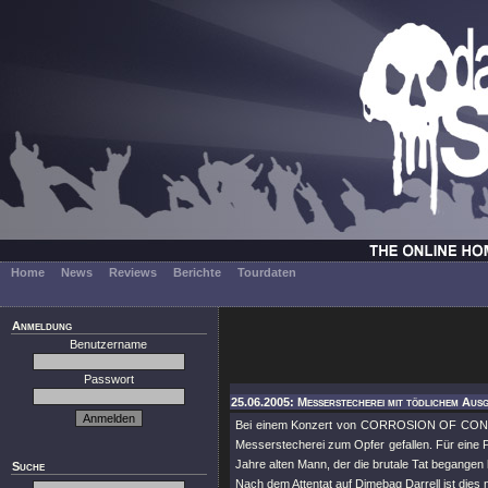
Home
News
Reviews
Berichte
Tourdaten
Anmeldung
Benutzername
Passwort
25.06.2005: Messerstecherei mit tödlichem Aus
Bei einem Konzert von CORROSION OF CONFOR
Messerstecherei zum Opfer gefallen. Für eine P
Jahre alten Mann, der die brutale Tat begange
Suche
Nach dem Attentat auf Dimebag Darrell ist dies n