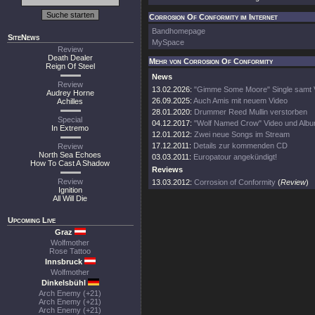
Corrosion Of Conformity im Internet
Bandhomepage
SiteNews
MySpace
Review
Death Dealer
Mehr von Corrosion Of Conformity
Reign Of Steel
News
Review
13.02.2026:
"Gimme Some Moore" Single samt 
Audrey Horne
26.09.2025:
Auch Amis mit neuem Video
Achilles
28.01.2020:
Drummer Reed Mullin verstorben
Special
04.12.2017:
"Wolf Named Crow" Video und Albu
In Extremo
12.01.2012:
Zwei neue Songs im Stream
17.12.2011:
Details zur kommenden CD
Review
North Sea Echoes
03.03.2011:
Europatour angekündigt!
How To Cast A Shadow
Reviews
Review
13.03.2012:
Corrosion of Conformity
(
Review
)
Ignition
All Will Die
Upcoming Live
Graz
Wolfmother
Rose Tattoo
Innsbruck
Wolfmother
Dinkelsbühl
Arch Enemy (+21)
Arch Enemy (+21)
Arch Enemy (+21)