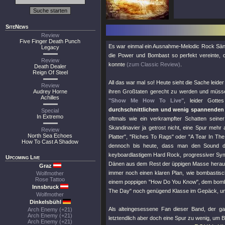
SiteNews
Review
Five Finger Death Punch
Es war einmal ein Ausnahme-Melodic Rock Sä
Legacy
die Power und Bombast so perfekt vereinte,
Review
konnte
(zum Classic Review)
.
Death Dealer
Reign Of Steel
All das war mal so! Heute sieht die Sache leide
Review
Audrey Horne
ihren Großtaten gerecht zu werden und müs
Achilles
"Show Me How To Live"
, leider Gott
durchschnittlichen und wenig spannende
Special
In Extremo
oftmals wie ein verkrampfter Schatten seiner
Skandinavier ja getrost nicht, eine Spur mehr
Review
North Sea Echoes
Platter"
,
"Riches To Rags"
oder
"A Tear In The
How To Cast A Shadow
dennoch bis heute, dass man den Sound d
keyboardlastigem Hard Rock, progressiver Symp
Upcoming Live
Dänen aus dem Rest der üppigen Masse heraush
Graz
immer noch einen klaren Plan, wie bombastisc
Wolfmother
Rose Tattoo
einem poppigen
"How Do You Know"
, dem bom
Innsbruck
The Day"
noch genügend Klasse im Gepäck, um
Wolfmother
Dinkelsbühl
Als alteingesessene Fan dieser Band, der g
Arch Enemy (+21)
Arch Enemy (+21)
letztendlich aber doch eine Spur zu wenig, um
Arch Enemy (+21)