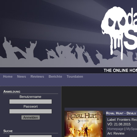
Home
News
Reviews
Berichte
Tourdaten
Anmeldung
Benutzername
Passwort
Royal Hunt - Devils
Label: Frontiers Re
VÖ: 21.08.2015
Homepage
|
MySpa
Suche
Art: Review