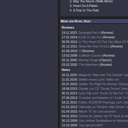
May You Never (Walk Alone)
Heart On A Platter
A Tear In The Rain
Mehr von Royal Hunt
Reviews
19.11.2022:
Dystopia Part II
(
Review
)
17.01.2014:
A Life To Die For
(
Review
)
30.05.2012:
In The Heart Of The City (Best Of
25.12.2011:
Show Me How To Live
(
Review
)
22.06.2010:
X
(
Review
)
13.03.2008:
Collision Course
(
Review
)
20.11.2005:
Moving Target
(
Classic
)
03.02.2002:
The Watchers
(
Review
)
News
10.11.2025:
Mageres "Ride Into The Sunset" sa
11.02.2018:
Stellen neues Lyric-Video vor
25.07.2015:
Stellen "So Right So Wrong" Hörpro
18.06.2015:
Details zur CD "Devils Dozen" bek
30.11.2013:
Lyric Clip zum "A Life To Die For" Ti
27.09.2013:
Tracklist und Artwork zu "A Life To 
18.11.2012:
Fettes 3CD/DVD Package zum Jub
01.01.2012:
Videoclip zu "Another Man Down" o
01.04.2010:
Album "X" für Juni anvisiert
04.01.2010:
Gehen im Jänner mit "X" back to th
30.12.2009:
Das zehnte Studioalbum in Startpos
12.10.2005:
Tour gecancelt!!!!