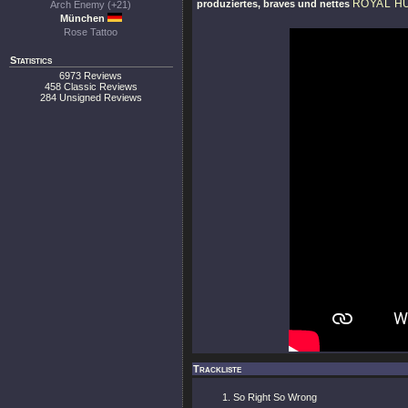
ROYAL H
produziertes, braves und nettes
Arch Enemy (+21)
München
Rose Tattoo
Statistics
6973 Reviews
458 Classic Reviews
284 Unsigned Reviews
Trackliste
So Right So Wrong