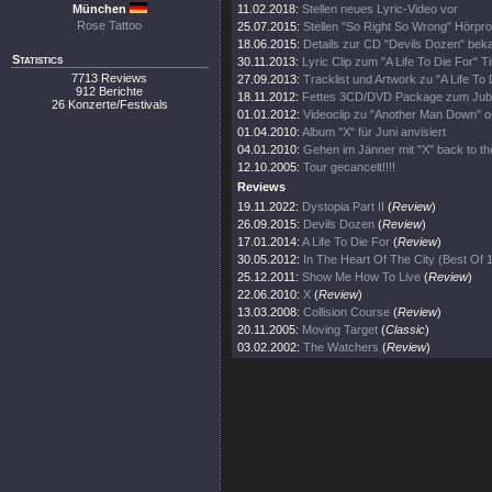
München
11.02.2018:
Stellen neues Lyric-Video vor
Rose Tattoo
25.07.2015:
Stellen "So Right So Wrong" Hörpro
18.06.2015:
Details zur CD "Devils Dozen" bek
Statistics
30.11.2013:
Lyric Clip zum "A Life To Die For" Ti
7713 Reviews
27.09.2013:
Tracklist und Artwork zu "A Life To 
912 Berichte
18.11.2012:
Fettes 3CD/DVD Package zum Jub
26 Konzerte/Festivals
01.01.2012:
Videoclip zu "Another Man Down" o
01.04.2010:
Album "X" für Juni anvisiert
04.01.2010:
Gehen im Jänner mit "X" back to th
12.10.2005:
Tour gecancelt!!!!
Reviews
19.11.2022:
Dystopia Part II
(
Review
)
26.09.2015:
Devils Dozen
(
Review
)
17.01.2014:
A Life To Die For
(
Review
)
30.05.2012:
In The Heart Of The City (Best Of
25.12.2011:
Show Me How To Live
(
Review
)
22.06.2010:
X
(
Review
)
13.03.2008:
Collision Course
(
Review
)
20.11.2005:
Moving Target
(
Classic
)
03.02.2002:
The Watchers
(
Review
)