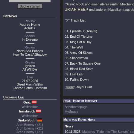
Classic Rock und einer interessanten Mischun
URIAH HEEP
und anderen Klassikern aus der
SiteNews
"X"
Track List:
Review
Audrey Horne
Achilles
01. Episode X (Arrival)
Special
02. End Of Tje Line
In Extremo
03. King For A Day
Review
04. The Well
North Sea Echoes
05. Army Of Slaves
How To Cast A Shadow
06. Shadowman
Review
07. Back To Square One
Ignition
08. Blood Red Stars
All Will Die
09. Last Leaf
Live
10. Falling Down
21.07.2026
Bleed From Within
Quelle
: Royal Hunt
Conrad Sohm, Dornbirn
Upcoming Live
Royal Hunt im Internet
Graz
Wolfmother
Bandhomepage
Innsbruck
MySpace
Wolfmother
Mehr von Royal Hunt
Dinkelsbühl
Arch Enemy (+21)
News
Arch Enemy (+21)
10.11.2025:
Mageres "Ride Into The Sunset" sa
Arch Enemy (+21)