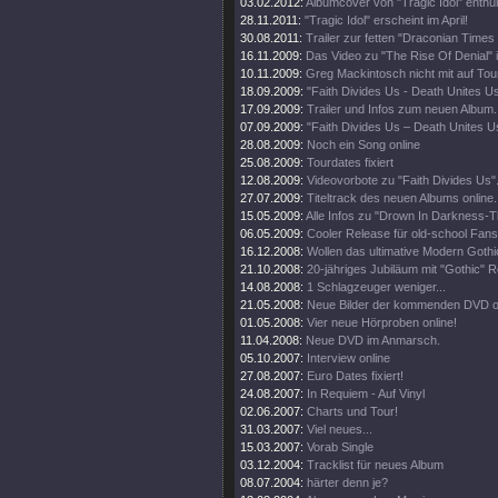
03.02.2012:
Albumcover von "Tragic Idol" enthüll
28.11.2011:
"Tragic Idol" erscheint im April!
30.08.2011:
Trailer zur fetten "Draconian Time
16.11.2009:
Das Video zu "The Rise Of Denial" i
10.11.2009:
Greg Mackintosch nicht mit auf Tou
18.09.2009:
"Faith Divides Us - Death Unites U
17.09.2009:
Trailer und Infos zum neuen Album.
07.09.2009:
"Faith Divides Us – Death Unites Us
28.08.2009:
Noch ein Song online
25.08.2009:
Tourdates fixiert
12.08.2009:
Videovorbote zu "Faith Divides Us"
27.07.2009:
Titeltrack des neuen Albums online.
15.05.2009:
Alle Infos zu "Drown In Darkness-
06.05.2009:
Cooler Release für old-school Fans
16.12.2008:
Wollen das ultimative Modern Goth
21.10.2008:
20-jähriges Jubiläum mit "Gothic" R
14.08.2008:
1 Schlagzeuger weniger...
21.05.2008:
Neue Bilder der kommenden DVD on
01.05.2008:
Vier neue Hörproben online!
11.04.2008:
Neue DVD im Anmarsch.
05.10.2007:
Interview online
27.08.2007:
Euro Dates fixiert!
24.08.2007:
In Requiem - Auf Vinyl
02.06.2007:
Charts und Tour!
31.03.2007:
Viel neues...
15.03.2007:
Vorab Single
03.12.2004:
Tracklist für neues Album
08.07.2004:
härter denn je?