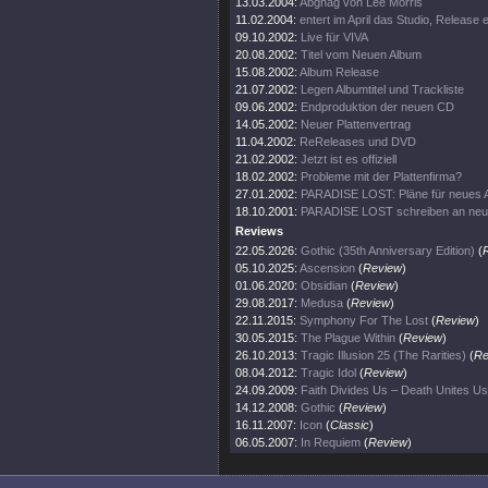
13.03.2004:
Abgnag von Lee Morris
11.02.2004:
entert im April das Studio, Release
09.10.2002:
Live für VIVA
20.08.2002:
Titel vom Neuen Album
15.08.2002:
Album Release
21.07.2002:
Legen Albumtitel und Trackliste
09.06.2002:
Endproduktion der neuen CD
14.05.2002:
Neuer Plattenvertrag
11.04.2002:
ReReleases und DVD
21.02.2002:
Jetzt ist es offiziell
18.02.2002:
Probleme mit der Plattenfirma?
27.01.2002:
PARADISE LOST: Pläne für neues 
18.10.2001:
PARADISE LOST schreiben an ne
Reviews
22.05.2026:
Gothic (35th Anniversary Edition)
(
05.10.2025:
Ascension
(
Review
)
01.06.2020:
Obsidian
(
Review
)
29.08.2017:
Medusa
(
Review
)
22.11.2015:
Symphony For The Lost
(
Review
)
30.05.2015:
The Plague Within
(
Review
)
26.10.2013:
Tragic Illusion 25 (The Rarities)
(
Re
08.04.2012:
Tragic Idol
(
Review
)
24.09.2009:
Faith Divides Us – Death Unites Us
14.12.2008:
Gothic
(
Review
)
16.11.2007:
Icon
(
Classic
)
06.05.2007:
In Requiem
(
Review
)