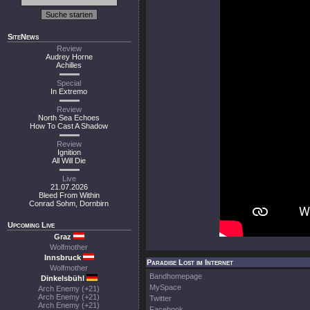
SiteNews
Review
Audrey Horne
Achilles
Special
In Extremo
Review
North Sea Echoes
How To Cast A Shadow
Review
Ignition
All Will Die
Live
21.07.2026
Bleed From Within
Conrad Sohm, Dornbirn
Upcoming Live
Graz
Wolfmother
Innsbruck
Paradise Lost im Internet
Wolfmother
Bandhomepage
Dinkelsbühl
MySpace
Arch Enemy (+21)
Arch Enemy (+21)
Twitter
Arch Enemy (+21)
Facebook