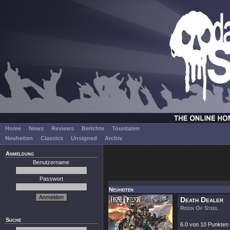
Home
News
Reviews
Berichte
Tourdaten
Neuheiten
Classics
Unsigned
Archiv
Anmeldung
Benutzername
Passwort
Neuheiten
Death Dealer
Reign Of Steel
Suche
6.0 von 10 Punkten