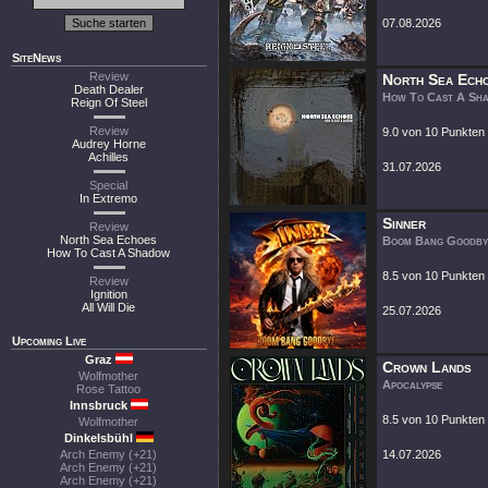
07.08.2026
SiteNews
Review
North Sea Ech
Death Dealer
How To Cast A Sh
Reign Of Steel
Review
9.0 von 10 Punkten
Audrey Horne
Achilles
31.07.2026
Special
In Extremo
Sinner
Review
North Sea Echoes
Boom Bang Goodby
How To Cast A Shadow
8.5 von 10 Punkten
Review
Ignition
All Will Die
25.07.2026
Upcoming Live
Graz
Crown Lands
Wolfmother
Apocalypse
Rose Tattoo
Innsbruck
8.5 von 10 Punkten
Wolfmother
Dinkelsbühl
Arch Enemy (+21)
14.07.2026
Arch Enemy (+21)
Arch Enemy (+21)