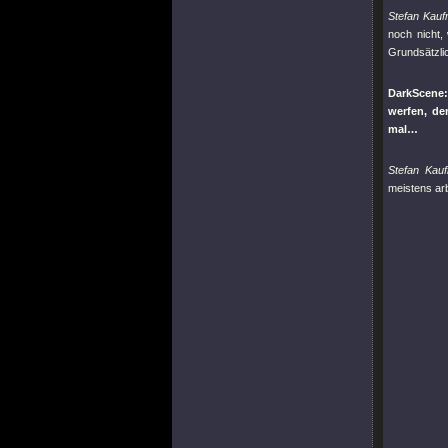
Stefan Kau
noch nicht,
Grundsätzli
DarkScene:
werfen, de
mal…
Stefan Kau
meistens arb