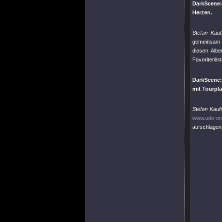
DarkScene:
Herzen.
Stefan Kau
gemeinsam a
diesen Alb
Favoritenlis
DarkScene: 
mit Tourpl
Stefan Kau
www.udo-onl
aufschlagen