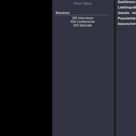
DarkScene
Rose Tattoo
Lieblingsa
Statistics
damals mi
305 Interviews
Popularitä
404 Liveberichte
klassische
203 Specials