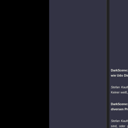
DarkScene:
wie Udo Di
Stefan Kau
Keiner weiß,
DarkScene
diversen P
Stefan Kau
sind, oder