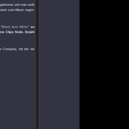
Neugeborene und man weiß
bstand zum Album sagen.
u
"Black And White"
zu
e Clips finde. Erzähl
o Company, mit der wir