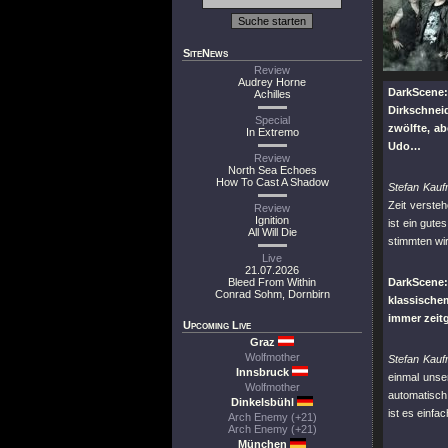
SiteNews
Review
Audrey Horne
DarkScene:
Achilles
Dirkschnei
Special
zwölfte, a
In Extremo
Udo…
Review
North Sea Echoes
How To Cast A Shadow
Stefan Kau
Zeit verste
Review
Ignition
ist ein gut
All Will Die
stimmten wi
Live
21.07.2026
Bleed From Within
DarkScene:
Conrad Sohm, Dornbirn
klassische
immer zeit
Upcoming Live
Graz
Wolfmother
Stefan Kau
Innsbruck
einmal unse
Wolfmother
automatisch.
Dinkelsbühl
ist es einfa
Arch Enemy (+21)
Arch Enemy (+21)
München