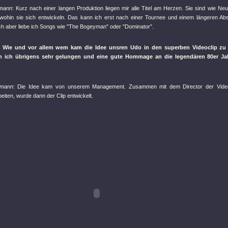
fmann
: Kurz nach einer langen Produktion liegen mir alle Titel am Herzen. Sie sind wie 
 wohin sie sich entwickeln. Das kann ich erst nach einer Tournee und einem längeren A
ch aber liebe ich Songs wie
"The Bogeyman"
oder
"Dominator"
.
 Wie und vor allem wem kam die Idee unsren Udo in den superben Videoclip z
n ich übrigens sehr gelungen und eine gute Hommage an die legendären 80er Jahr
fmann
: Die Idee kam von unserem Management. Zusammen mit dem Director der Vide
eiten, wurde dann der Clip entwickelt.