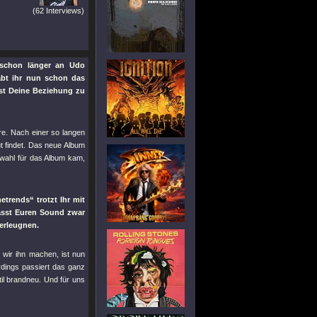
(62 Interviews)
n schon länger an Udo
bt ihr nun schon das
st Deine Beziehung zu
hre. Nach einer so langen
t findet. Das neue Album
swahl für das Album kam,
trends“ trotzt Ihr mit
asst Euren Sound zwar
erleugnen.
 wir ihn machen, ist nun
rdings passiert das ganz
til brandneu. Und für uns