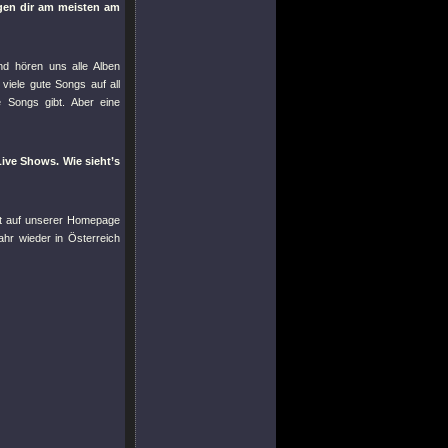
egen dir am meisten am
d hören uns alle Alben
viele gute Songs auf all
 Songs gibt. Aber eine
Live Shows. Wie sieht’s
eit auf unserer Homepage
ahr wieder in Österreich