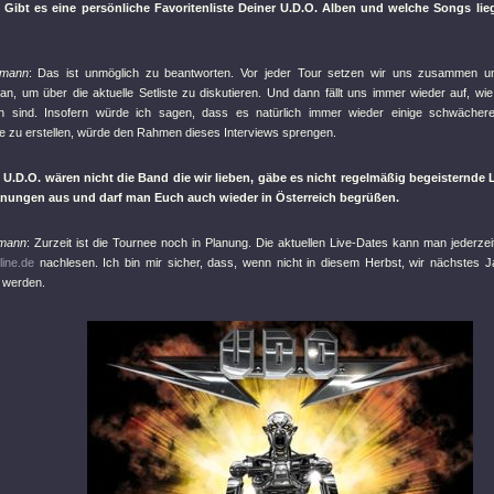
 Gibt es eine persönliche Favoritenliste Deiner U.D.O. Alben und welche Songs li
fmann
: Das ist unmöglich zu beantworten. Vor jeder Tour setzen wir uns zusammen un
n, um über die aktuelle Setliste zu diskutieren. Und dann fällt uns immer wieder auf, wie 
en sind. Insofern würde ich sagen, dass es natürlich immer wieder einige schwächere
te zu erstellen, würde den Rahmen dieses Interviews sprengen.
U.D.O. wären nicht die Band die wir lieben, gäbe es nicht regelmäßig begeisternde 
anungen aus und darf man Euch auch wieder in Österreich begrüßen.
fmann
: Zurzeit ist die Tournee noch in Planung. Die aktuellen Live-Dates kann man jederz
ine.de
nachlesen. Ich bin mir sicher, dass, wenn nicht in diesem Herbst, wir nächstes J
 werden.