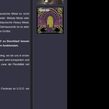
assische Metal es recht
eder Melody-Metal oder
klassische Heavy-Metal.
 Jahrtausends ist es aber
ste Größe.
f zu Durchlauf besser
n funktioniert.
ing, wo wir uns in erster
Dann wird komponiert und
ar die Flexibilität viel
 Festivals ist U.D.O. ein