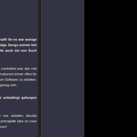
afft ihr es wie wenige
lige Songs extrem fett
fekt auch ein von Euch
h – zumindest was das rein
Produzent immer offen für
en Software zu arbeiten.
 genug sein.
ht unbedingt gelungen
r uns arbeiten, absolut
inzipielle Idee ist zwar
sser!