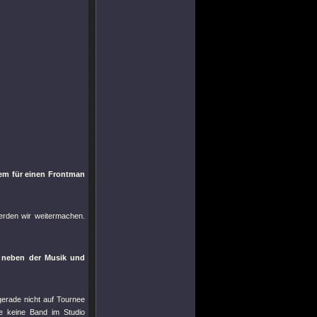
lem für einen Frontman
erden wir weitermachen.
 neben der Musik und
gerade nicht auf Tournee
e keine Band im Studio