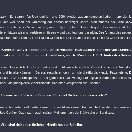
fmann
: Es stimmt. Als Udo und ich uns 1996 wieder zusammengetan haben, hatte der kl
er das war noch der Überhang der späten achtziger Jahre. Man musste als Band entw
Doom-Death-Trash-Metal machen, um Erfolg zu haben. Unser Ding ist aber nun einmal der 
deren hätten wir uns verbiegen müssen – und das liegt uns gar nicht. Seit Anfang des neuen
sischen Metal langsam aber stetig wieder bergauf gegangen und er ist heute wieder eine fe
: Kommen wir zu
"Dominator"
, einem weiteren Klassealbum das sich von Durchlau
hl mal von der Entstehung und erzähl uns, wie die Maschine U.D.O. hinter den Kulisse
fmann
: Unsere Arbeitsabläufe sind bei jedem Album sehr ähnlich. Zuerst kommt das Brainstorm
tel und Inhalte kümmern. Daraus resultieren dann um die dreißig bis vierzig Textskelette. 
 und letztendlich gemischt und gemastert. Mit Einzug der digitalen Aufnahmetechnik ist zw
rüher; die prinzipiellen Arbeitsabläufe sind aber weitgehend die Gleichen.
 Es wäre wohl falsch die Band auf Udo und Dich zu reduzieren oder?
fmann
: Auf jeden Fall. Jeder steuert zu den Alben seinen Teil bei. Und bei den Tourneen und
hes Gefüge. Das macht auch meiner Meinung nach die Stärke dieser Band aus.
 Was sind deine persönlichen Highlights der Scheibe.