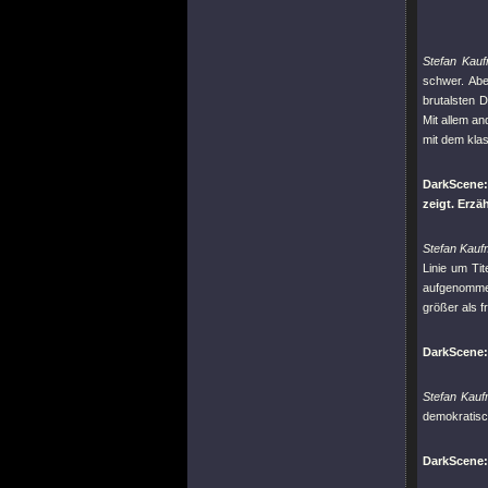
Stefan Kau
schwer. Ab
brutalsten 
Mit allem an
mit dem klas
DarkScene
zeigt. Erzä
Stefan Kau
Linie um Ti
aufgenommen
größer als f
DarkScene:
Stefan Kau
demokratisc
DarkScene: