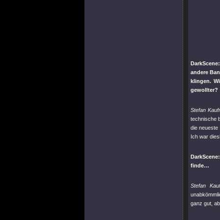
DarkScene
andere Ban
klingen. W
gewollter?
Stefan Kau
technische b
die neueste
Ich war dies
DarkScene:
finde…
Stefan Kau
unabkömmlic
ganz gut, ab