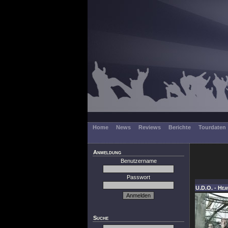
Home
News
Reviews
Berichte
Tourdaten
Anmeldung
Benutzername
Passwort
U.D.O. - Hea
Suche