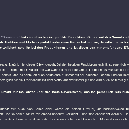
:
"Dominator"
hat einmal mehr eine perfekte Produktion. Gerade mit den Sounds sch
ds Tradition und Moderne perfekt unter einen Hut zu bekommen, da selbst old schoo
ie akribisch seid ihr bei den Produktionen und ist dieser von mir empfundene Ef
fmann
: Natürlich ist dieser Effekt gewollt. Bei der heutigen Produktionstechnik ist eigentlic
etrifft – nichts mehr zufällig. Ich war während meiner gesamten Laufbahn als Musiker oder 
 Technik. Und so achte ich auch heute darauf, immer mit der neuesten Technik und der best
bezüglich nie ein Traditionalist mit dem Motto: das war immer gut und wird auch weiterhin gut
 Erzähl mir mal etwas über das neue Coverartwork, das ich persönlich nun nic
fmann
: Wir auch nicht. Aber leider waren die beiden Grafiker, die normalerweise fü
h; und so haben wir es mit jemand anderem versucht – und sind enttäuscht worden. Die pr
er die Ausführung ist weit hinter der Idee zurückgeblieben. Das nächste Mal wird’s wieder be