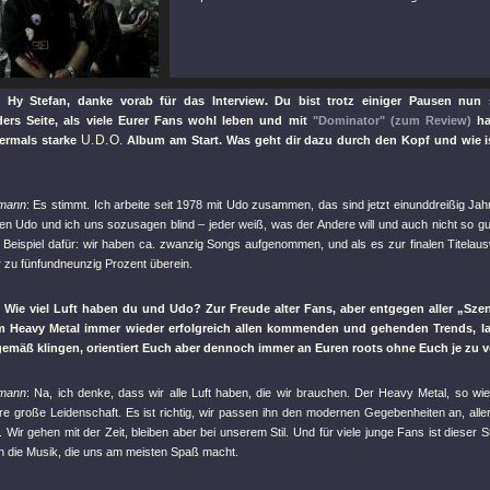
 Hy Stefan, danke vorab für das Interview. Du bist trotz einiger Pausen nu
ders Seite, als viele Eurer Fans wohl leben und mit
"Dominator"
(zum Review)
ha
U.D.O.
bermals starke
Album am Start. Was geht dir dazu durch den Kopf und wie i
fmann
: Es stimmt. Ich arbeite seit 1978 mit Udo zusammen, das sind jetzt einunddreißig Ja
hen Udo und ich uns sozusagen blind – jeder weiß, was der Andere will und auch nicht so gu
es Beispiel dafür: wir haben ca. zwanzig Songs aufgenommen, und als es zur finalen Titelau
r zu fünfundneunzig Prozent überein.
 Wie viel Luft haben du und Udo? Zur Freude alter Fans, aber entgegen aller „Szene
m Heavy Metal immer wieder erfolgreich allen kommenden und gehenden Trends, l
gemäß klingen, orientiert Euch aber dennoch immer an Euren roots ohne Euch je zu v
fmann
: Na, ich denke, dass wir alle Luft haben, die wir brauchen. Der Heavy Metal, so wie
re große Leidenschaft. Es ist richtig, wir passen ihn den modernen Gegebenheiten an, alle
 Wir gehen mit der Zeit, bleiben aber bei unserem Stil. Und für viele junge Fans ist dieser S
ch die Musik, die uns am meisten Spaß macht.