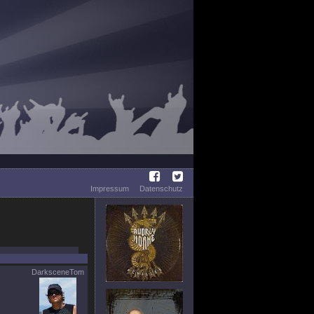
Impressum
Datenschutz
DarksceneTom