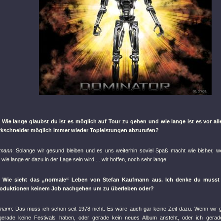
 Wie lange glaubst du ist es möglich auf Tour zu gehen und wie lange ist es vor al
rkschneider möglich immer wieder Topleistungen abzurufen?
fmann
: Solange wir gesund bleiben und es uns weiterhin soviel Spaß macht wie bisher, w
 wie lange er dazu in der Lage sein wird ... wir hoffen, noch sehr lange!
: Wie sieht das „normale“ Leben von Stefan Kaufmann aus. Ich denke du musst
roduktionen keinem Job nachgehen um zu überleben oder?
fmann
: Das muss ich schon seit 1978 nicht. Es wäre auch gar keine Zeit dazu. Wenn wir 
 gerade keine Festivals haben, oder gerade kein neues Album ansteht, oder ich gerad