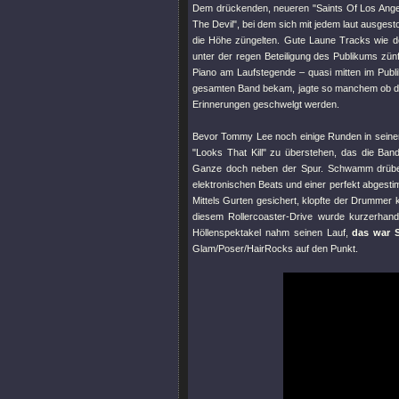
Dem drückenden, neueren
"Saints Of Los Ange
The Devil"
, bei dem sich mit jedem laut ausges
die Höhe züngelten. Gute Laune Tracks wie d
unter der regen Beteiligung des Publikums zü
Piano am Laufstegende – quasi mitten im Pub
gesamten Band bekam, jagte so manchem ob der
Erinnerungen geschwelgt werden.
Bevor Tommy Lee noch einige Runden in seinem
"Looks That Kill"
zu überstehen, das die Band
Ganze doch neben der Spur. Schwamm drüber, 
elektronischen Beats und einer perfekt abgest
Mittels Gurten gesichert, klopfte der Drummer 
diesem Rollercoaster-Drive wurde kurzerhan
Höllenspektakel nahm seinen Lauf,
das war 
Glam/Poser/HairRocks auf den Punkt.