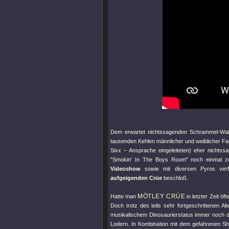
Dem erwartet nichtssagenden Schrammel-Wah
tausenden Kehlen männlicher und weiblicher Fan
Sixx – Ansprache eingeleiteten) eher nichts
"Smokin' In The Boys Room"
noch einmal zu
Videoshow
sowie mit diversen Pyros verf
aufgeigenden Crüe
beschloß.
MÖTLEY CRÜE
Hatte man
in letzter Zeit öf
Doch trotz des teils sehr fortgeschrittenen A
musikalischem Dinosaurierstatus immer noch
Lodern. In Kombination mit dem gefahrenen S