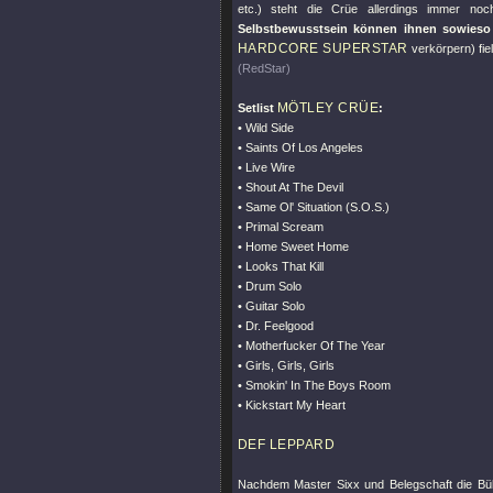
etc.) steht die Crüe allerdings immer n
Selbstbewusstsein können ihnen sowieso
HARDCORE SUPERSTAR
verkörpern) fie
(RedStar)
MÖTLEY CRÜE
Setlist
:
• Wild Side
• Saints Of Los Angeles
• Live Wire
• Shout At The Devil
• Same Ol' Situation (S.O.S.)
• Primal Scream
• Home Sweet Home
• Looks That Kill
• Drum Solo
• Guitar Solo
• Dr. Feelgood
• Motherfucker Of The Year
• Girls, Girls, Girls
• Smokin' In The Boys Room
• Kickstart My Heart
DEF LEPPARD
Nachdem Master Sixx und Belegschaft die Bü