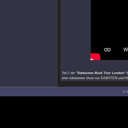
Teil 2 der
"Darkscene Rock Tour London"
f
SABATON
H
einer fulminanten Show von
und
© D