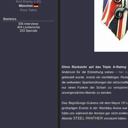
Arch Enemy (+21)
München
Rose Tattoo
Statistics
305 Interviews
404 Liveberichte
203 Specials
Ohne Rücksicht auf das Triple A-Rating
Anderson für die Entstehung seines –
hier z
gebeutelt wurde, trotzte ein vierblättriges Re
die weltweiten Sparbemühungen der wirtschaftl
nur einen Funken der Scham zu verspüren 
unvergesslichen Abends zu werden.
Das Begrüßungs-Guiness mit dem Mayor Of Lond
großartigen Events in der Wembley Arena war u
hätte uns während der Anreise gar nicht ereil
STEEL PANTHER
Abends
versäumt hätten.