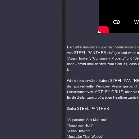
Die Setlist dominieren überraschenderweise e
STEEL PANTHER
von
einfügen und wenn ma
"Asian Hooker"
,
"Community Property"
und
"De
dann kommt man definitiv zum Schluss, dass 
ist.
STEEL PANTH
Wie bereits erwähnt, haben
die ausverkaufte Wembley Arena gespannt a
MÖTLEY CRÜE
Performance von
, über die
für die Zeilen zum großartigen Headliner zurück
STEEL PANTHER
Setlist
:
"Supersonic Sex Machine"
"Tomorrow Night"
"Asian Hooker"
"Just Like Tiger Woods"