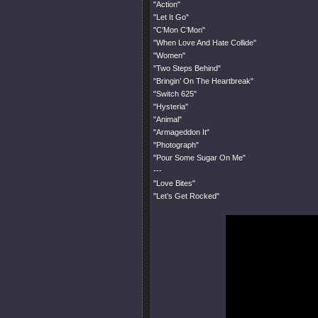
"Action"
"Let It Go"
"C’Mon C’Mon"
"When Love And Hate Collide"
"Women"
"Two Steps Behind"
"Bringin’ On The Heartbreak"
"Switch 625"
"Hysteria"
"Animal"
"Armageddon It"
"Photograph"
"Pour Some Sugar On Me"
---
"Love Bites"
"Let’s Get Rocked"