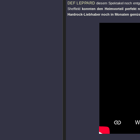
DEF LEPPARD
diesem Spektakel noch entg
Sheffield
konnten den Heimvorteil perfekt n
Hardrock-Liebhaber noch in Monaten genüss