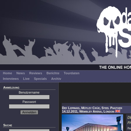
Home
News
Reviews
Berichte
Tourdaten
Interviews
Live
Specials
Archiv
Anmeldung
Benutzername
Passwort
Def Leppard, Mötley Crüe, Steel Panther
14.12.2011, Wembley Arena, London
D
P
Suche
hu