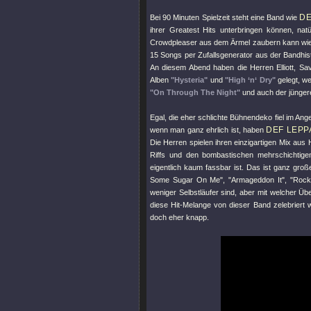
DE
Bei 90 Minuten Spielzeit steht eine Band wie
ihrer Greatest Hits unterbringen können, na
Crowdpleaser aus dem Ärmel zaubern kann wie 
15 Songs per Zufallsgenerator aus der Bandhis
An diesem Abend haben die Herren Elliott, Sa
Alben
"Hysteria"
und
"High ‘n‘ Dry"
gelegt, w
"On Through The Night"
und auch der jünger
Egal, die eher schlichte Bühnendeko fiel im Ang
DEF LEP
wenn man ganz ehrlich ist, haben
Die Herren spielen ihren einzigartigen Mix aus
Riffs und den bombastischen mehrschichtigen
eigentlich kaum fassbar ist. Das ist ganz gro
Some Sugar On Me"
,
"Armageddon It"
,
"Rock
weniger Selbstläufer sind, aber mit welcher Üb
diese Hit-Melange von dieser Band zelebriert 
doch eher knapp.