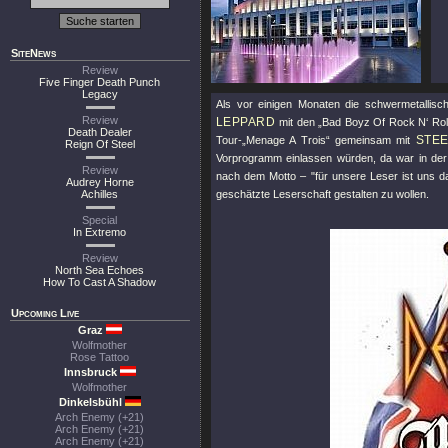
SiteNews
Review
Five Finger Death Punch
Legacy
Als vor einigen Monaten die schwermetallisc
Review
LEPPARD
mit den „Bad Boyz Of Rock N‘ Rol
Death Dealer
STE
Tour-„Menage A Trois“ gemeinsam mit
Reign Of Steel
Vorprogramm einlassen würden, da war in der
Review
nach dem Motto –
"für unsere Leser ist uns 
Audrey Horne
Achilles
geschätzte Leserschaft gestalten zu wollen.
Special
In Extremo
Review
North Sea Echoes
How To Cast A Shadow
Upcoming Live
Graz
Wolfmother
Rose Tattoo
Innsbruck
Wolfmother
Dinkelsbühl
Arch Enemy (+21)
Arch Enemy (+21)
Arch Enemy (+21)