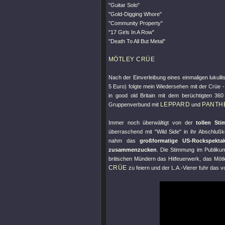
"Guitar Solo"
"Gold-Digging Whore"
"Community Property"
"17 Girls In A Row"
"Death To All But Metal"
MÖTLEY CRÜE
Nach der Einverleibung eines einmaligen lukulli
5 Euro) folgte mein Wiedersehen mit der Crüe -
in good old Britain mit dem berüchtigten 36
LEPPARD
PANTH
Gruppenverbund mit
und
Immer noch überwältigt von der
tollen St
überraschend mit
"Wild Side"
in ihr Abschlußk
nahm das
großformatige US-Rockspektak
zusammenzucken
. Die Stimmung im Publikum
britischen Mündern das Hitfeuerwerk, das Mötle
CRÜE
zu feiern und der L.A.-Vierer fuhr das