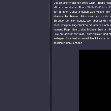
Dasein einer typischen 80ies Glam-Truppe nicht
Mit dem brandneuen Album
"Balls Out"
(zum 
der 45 ihnen zugestandenen Live-Minuten nicht
absolute Top-Musiker. Allen voran sei hier die
Shredder der alten Schule. Wer aber wirklich 
nach wenigen Augenblicken bis unters Dach im 
namens Ralph Saenz alias Michael Starr am Mi
Pike auf gelernt, wie man Leute animiert und s
Kollegen Vince Neil in stimmlicher Hinsicht un
deutlich in den Schatten.