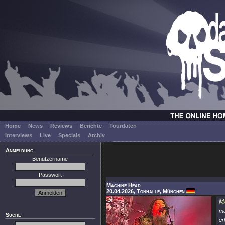
Home
News
Reviews
Berichte
Tourdaten
Interviews
Live
Specials
Archiv
Anmeldung
Benutzername
Passwort
Machine Head
20.04.2026, Tonhalle, München
M
m
Suche
er