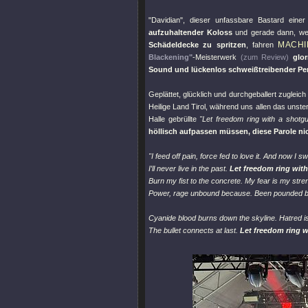
"Davidian"
, dieser unfassbare Bastard ein
aufzuhaltender Koloss
und gerade dann, we
MACHI
Schädeldecke zu spritzen
, fahren
Blackening"
-Meisterwerk
(zum Review)
glo
Sound und lückenlos schweißtreibender Perf
Geplättet, glücklich und durchgeballert zugleic
Heilige Land Tirol, während uns allen das uns
Halle gebrüllte
"Let freedom ring with a shotg
höllisch aufpassen müssen, diese Parole n
"I feed off pain, force fed to love it. And now I 
I′ll never live in the past.
Let freedom ring with
Burn my fist to the concrete. My fear is my stre
Power, rage unbound because. Been pounded by
Cyanide blood burns down the skyline. Hatred is
The bullet connects at last.
Let freedom ring w