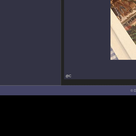
@C
© D