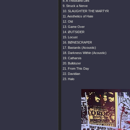
8. A Thousand Lies
9. Struck a Nerve
10. SLAUGHTER THE MARTYR
11. Aesthetics of Hate
12. Old
13. Game Over
14. ØUTSIDER
15. Locust
16. BØNESCRAPER
17. Bastards (Acoustic)
18. Darkness Within (Acoustic)
19. Catharsis
20. Bulldozer
21. From This Day
22. Davidian
23. Halo