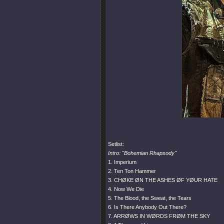
Setlist:
Intro:
"Bohemian Rhapsody"
1. Imperium
2. Ten Ton Hammer
3. CHØKE ØN THE ASHES ØF YØUR HATE
4. Now We Die
5. The Blood, the Sweat, the Tears
6. Is There Anybody Out There?
7. ARRØWS IN WØRDS FRØM THE SKY