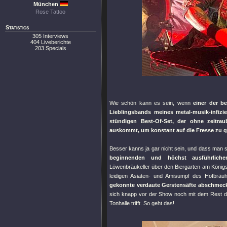
München
Rose Tattoo
Statistics
305 Interviews
404 Liveberichte
203 Specials
Wie schön kann es sein, wenn
einer der b
Lieblingsbands meines metal-musik-infizi
stündigen Best-Of-Set, der ohne zeitra
auskommt, um konstant auf die Fresse zu 
Besser kanns ja gar nicht sein, und dass man so
beginnenden und höchst ausführlichen
Löwenbräukeller über den Biergarten am Königs
leidigen Asiaten- und Amisumpf des Hofbräu
gekonnte verdaute Gerstensäfte abschmeckt,
sich knapp vor der Show noch mit dem Rest de
Tonhalle trifft. So geht das!