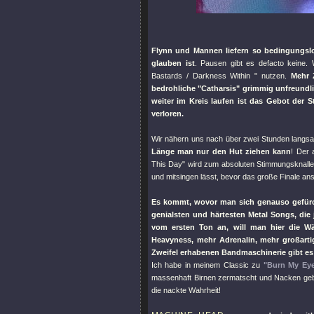
Flynn und Mannen liefern so bedingungslo
glauben ist
. Pausen gibt es defacto keine
Bastards / Darkness Within "
nutzen.
Mehr 
bedrohliche
"Catharsis"
grimmig unfreundli
weiter im Kreis laufen ist das Gebot der 
verloren.
Wir nähern uns nach über zwei Stunden lang
Länge man nur den Hut ziehen kann
! Der 
This Day"
wird zum absoluten Stimmungsknaller,
und mitsingen lässt, bevor das große Finale ans
Es kommt, wovor man sich genauso gefürc
genialsten und härtesten Metal Songs, die
vom ersten Ton an, will man hier die Wä
Heavyness, mehr Adrenalin, mehr großartig
Zweifel erhabenen Bandmaschinerie gibt es 
Ich habe in meinem Classic zu
"Burn My Ey
massenhaft Birnen zermatscht und Nacken gebro
die nackte Wahrheit!