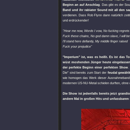
Beginn an auf Anschlag
. Das gibt es der So
Band und ihr rabiater Sound mit all den 
verdienen. Dass Rob Flynn dann natürlich zeit
und erdrückender!
"Hear me now, Words I vow, No fucking regrets
Fuck these chains, No god damn slave, I will be 
I'll stand here defiantly, My middle finger raised
Fuck your prejudice"
"Imperium"
ist, was es heißt. Es ist das 
wüst moshenden Jünger heute eingelassen w
der perfekte Beginn einer perfekten Show
Die"
sind bereits zum Start der
feudal gewähl
wie homogen das Werk dieser Ausnahmeband i
modernen US-NU-Metal schielen durften, ohne d
Die Show ist jedenfalls bereits jetzt grand
andere Mal in großen Hits und unfassbare