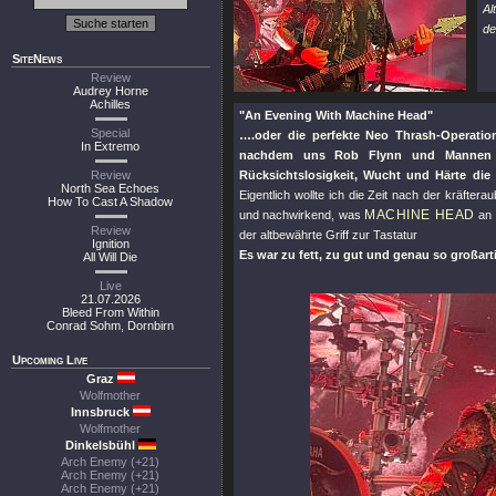
Al
de
SiteNews
Review
Audrey Horne
Achilles
"An Evening With Machine Head"
Special
….oder die perfekte Neo Thrash-Operatio
In Extremo
nachdem uns Rob Flynn und Mannen kn
Review
Rücksichtslosigkeit, Wucht und Härte di
North Sea Echoes
Eigentlich wollte ich die Zeit nach der kräfte
How To Cast A Shadow
MACHINE HEAD
und nachwirkend, was
an 
Review
der altbewährte Griff zur Tastatur
Ignition
Es war zu fett, zu gut und genau so großarti
All Will Die
Live
21.07.2026
Bleed From Within
Conrad Sohm, Dornbirn
Upcoming Live
Graz
Wolfmother
Innsbruck
Wolfmother
Dinkelsbühl
Arch Enemy (+21)
Arch Enemy (+21)
Arch Enemy (+21)