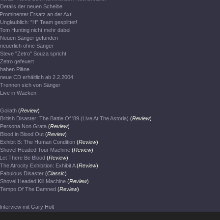
Details der neuen Scheibe
Prominenter Ersatz an der Axt!
Unglaublich: "H" Team gesplittet!
Tom Hunting nicht mehr dabei
Neuen Sänger gefunden
neuerlich ohne Sänger
Steve "Zetro" Souza spricht
Zetro gefeuert
haben Pläne
neue CD erhältlich ab 2.2.2004
Trennen sich von Sänger
Live in Wacken
Goliath
(
Review
)
British Disaster: The Battle Of '89 (Live At The Astoria)
(
Review
)
Persona Non Grata
(
Review
)
Blood in Blood Out
(
Review
)
Exhibit B: The Human Condition
(
Review
)
Shovel Headed Tour Machine
(
Review
)
Let There Be Blood
(
Review
)
The Atrocity Exhibition: Exhibit A
(
Review
)
Fabulous Disaster
(
Classic
)
Shovel Headed Kill Machine
(
Review
)
Tempo Of The Damned
(
Review
)
Interview mit Gary Holt