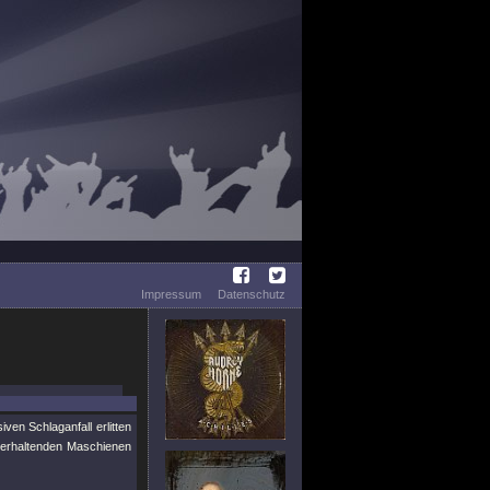
Impressum
Datenschutz
n Schlaganfall erlitten
serhaltenden Maschienen