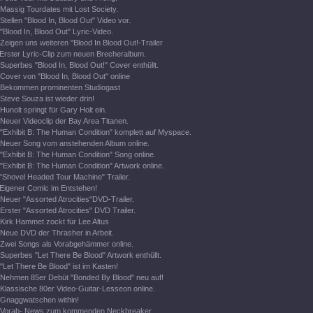
Massig Tourdates mit Lost Society.
Stellen "Blood In, Blood Out" Video vor.
"Blood In, Blood Out" Lyric-Video.
Zeigen uns weiteren "Blood In Blood Out!-Trailer
Erster Lyric-Clip zum neuen Brecheralbum.
Superbes "Blood In, Blood Out!" Cover enthüllt.
Cover von "Blood In, Blood Out" online
Bekommen prominenten Studiogast
Steve Souza ist wieder drin!
Hunolt springt für Gary Holt ein.
Neuer Videoclip der Bay Area Titanen.
"Exhibit B: The Human Condition" komplett auf Myspace.
Neuer Song vom anstehenden Album online.
"Exhibit B: The Human Condition" Song online.
"Exhibit B: The Human Condition" Artwork online.
"Shovel Headed Tour Machine" Trailer.
Eigener Comic im Entstehen!
Neuer "Assorted Atrocities"DVD-Trailer.
Erster "Assorted Atrocities" DVD Trailer.
Kirk Hammet zockt für Lee Altus
Neue DVD der Thrasher in Arbeit.
Zwei Songs als Vorabgehämmer online.
Superbes "Let There Be Blood" Artwork enthüllt.
"Let There Be Blood" ist im Kasten!
Nehmen 85er Debüt "Bonded By Blood" neu auf!
Klassische 80er Video-Guitar-Lesseon online.
Gnaggwatschen within!
Vorab- News zum kommenden Neckbreaker