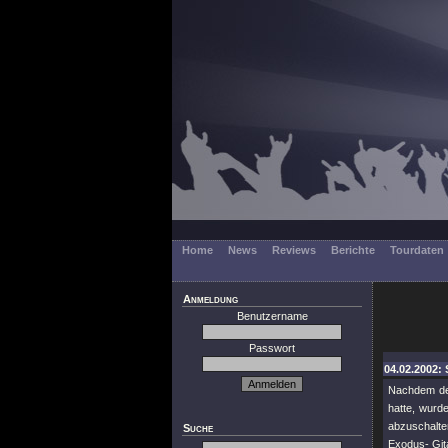
Home
News
Reviews
Berichte
Tourdaten
Anmeldung
Benutzername
Passwort
04.02.2002: 
Nachdem der
hatte, wurd
abzuschalte
Suche
Exodus- Gita