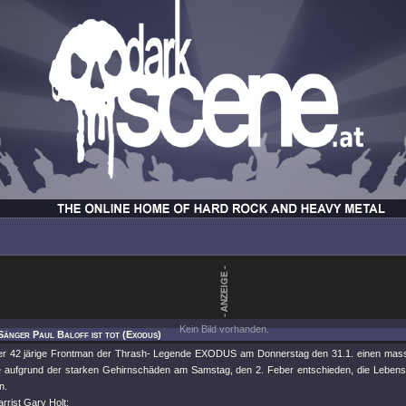
Kein Bild vorhanden.
Sänger Paul Baloff ist tot (Exodus)
 42 järige Frontman der Thrash- Legende EXODUS am Donnerstag den 31.1. einen massive
e aufgrund der starken Gehirnschäden am Samstag, den 2. Feber entschieden, die Leben
n.
rrist Gary Holt: