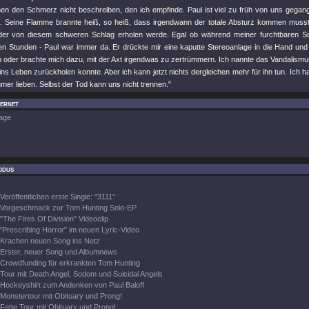
en den Schmerz nicht beschreiben, den ich empfinde. Paul ist viel zu früh von uns gegan
. Seine Flamme brannte heiß, so heiß, dass irgendwann der totale Absturz kommen musste
der von diesem schweren Schlag erholen werde. Egal ob während meiner furchtbaren S
en Stunden - Paul war immer da. Er drückte mir eine kaputte Stereoanlage in die Hand und 
n oder brachte mich dazu, mit der Axt irgendwas zu zertrümmern. Ich nannte das Vandalismu
ins Leben zurückholen konnte. Aber ich kann jetzt nichts dergleichen mehr für ihn tun. Ich h
mer lieben. Selbst der Tod kann uns nicht trennen."
ternet
age
odus
Veröffentlichen erste Single: "3111"
Vorgeschmack zur Tom Hunting Solo-EP
"The Fires Of Division" Videoclip
"Prescribing Horror" im neuen Lyric-Video
Krachen neuen Song ins Netz
Erster, neuer Song und Albumnews
Crowdfunding für erkrankten Tom Hunting
Tour mit Death Angel, Sodom und Suicidal Angels
Hockeyshirt zum Andenken von Paul Baloff
Monstertour mit Obituary und Prong!
Fette Tour mit Obituary und Prong!