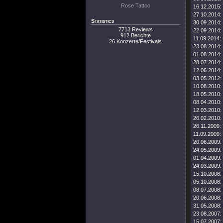
Rose Tattoo
16.12.2015:
27.10.2014:
Statistics
30.09.2014:
7713 Reviews
22.09.2014:
912 Berichte
11.09.2014:
26 Konzerte/Festivals
23.08.2014:
01.08.2014:
28.07.2014:
12.06.2014:
03.05.2012:
10.08.2010:
18.05.2010:
08.04.2010:
12.03.2010:
26.02.2010:
26.11.2009:
11.09.2009:
20.06.2009:
24.05.2009:
01.04.2009:
24.03.2009:
15.10.2008:
05.10.2008:
08.07.2008:
20.06.2008:
31.05.2008:
23.08.2007:
15.07.2007: