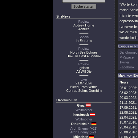
"Worte könn
meine Seele
mich je wie
SiteNews
depressivst
Review
Audrey Horne
runterwerfe
Achilles
wie er mich 
Special
werde ihn im
In Extremo
Exodus im In
Review
North Sea Echoes
Bandhomep
How To Cast A Shadow
MySpace
Twitter
Review
Facebook
Ignition
All Will Die
Mehr von Ex
Live
News
21.07.2026
Bleed From Within
25.01.2026:
Conrad Sohm, Dornbirn
03.02.2023:
20.03.2022:
Upcoming Live
21.11.2021:
Graz
17.09.2021:
Wolfmother
22.08.2021:
Innsbruck
22.04.2021:
Wolfmother
15.07.2018:
Dinkelsbühl
25.04.2018:
Arch Enemy (+21)
Arch Enemy (+21)
25.08.2016:
München
08.06.2016: