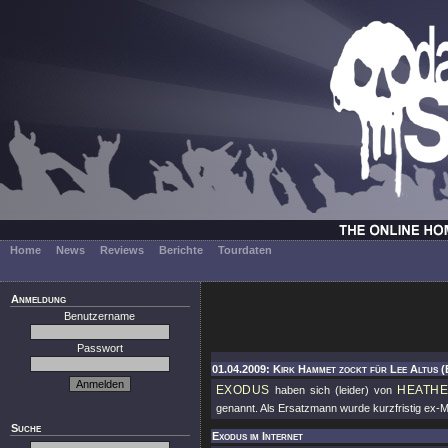
Home
News
Reviews
Berichte
Tourdaten
Anmeldung
Benutzername
Passwort
01.04.2009: Kirk Hammet zockt für Lee Altus (
EXODUS
HEATH
haben sich (leider) von
genannt. Als Ersatzmann wurde kurzfristig ex-M
Suche
Exodus im Internet