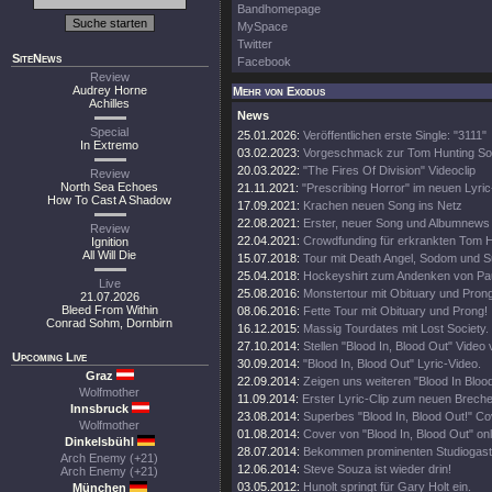
Bandhomepage
MySpace
Twitter
SiteNews
Facebook
Review
Audrey Horne
Mehr von Exodus
Achilles
News
Special
25.01.2026:
Veröffentlichen erste Single: "3111"
In Extremo
03.02.2023:
Vorgeschmack zur Tom Hunting So
20.03.2022:
"The Fires Of Division" Videoclip
Review
North Sea Echoes
21.11.2021:
"Prescribing Horror" im neuen Lyri
How To Cast A Shadow
17.09.2021:
Krachen neuen Song ins Netz
22.08.2021:
Erster, neuer Song und Albumnews
Review
22.04.2021:
Crowdfunding für erkrankten Tom H
Ignition
All Will Die
15.07.2018:
Tour mit Death Angel, Sodom und Su
25.04.2018:
Hockeyshirt zum Andenken von Pau
Live
25.08.2016:
Monstertour mit Obituary und Prong
21.07.2026
Bleed From Within
08.06.2016:
Fette Tour mit Obituary und Prong!
Conrad Sohm, Dornbirn
16.12.2015:
Massig Tourdates mit Lost Society.
27.10.2014:
Stellen "Blood In, Blood Out" Video 
Upcoming Live
30.09.2014:
"Blood In, Blood Out" Lyric-Video.
Graz
22.09.2014:
Zeigen uns weiteren "Blood In Blood
Wolfmother
11.09.2014:
Erster Lyric-Clip zum neuen Brech
Innsbruck
23.08.2014:
Superbes "Blood In, Blood Out!" Cov
Wolfmother
01.08.2014:
Cover von "Blood In, Blood Out" onl
Dinkelsbühl
28.07.2014:
Bekommen prominenten Studiogast
Arch Enemy (+21)
12.06.2014:
Steve Souza ist wieder drin!
Arch Enemy (+21)
03.05.2012:
Hunolt springt für Gary Holt ein.
München