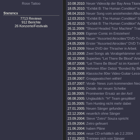
Rose Tattoo
10.08.2010:
Neuer Videoclip der Bay Area Titan
18.05.2010:
"Exhibit B: The Human Condition" 
Statistics
08.04.2010:
Neuer Song vom anstehenden Album
7713 Reviews
12.03.2010:
"Exhibit B: The Human Condition" S
912 Berichte
26.02.2010:
"Exhibit B: The Human Condition" Ar
26 Konzerte/Festivals
26.11.2009:
"Shovel Headed Tour Machine" Trail
11.09.2009:
Eigener Comic im Entstehen!
20.06.2009:
Neuer "Assorted Atrocities"DVD-Tra
24.05.2009:
Erster "Assorted Atrocities" DVD Tra
24.03.2009:
Neue DVD der Thrasher in Arbeit.
15.10.2008:
Zwei Songs als Vorabgehämmer onl
05.10.2008:
Superbes "Let There Be Blood" Artw
08.07.2008:
"Let There Be Blood" ist im Kasten!
20.06.2008:
Nehmen 85er Debüt "Bonded By Blo
31.05.2008:
Klassische 80er Video-Guitar-Lesse
23.08.2007:
Gnaggwatschen within!
15.07.2007:
Vorab- News zum kommenden Nec
16.08.2005:
Details der neuen Scheibe
11.08.2005:
Prominenter Ersatz an der Axt!
08.08.2005:
Unglaublich: "H" Team gesplittet!
11.05.2005:
Tom Hunting nicht mehr dabei
27.01.2005:
Neuen Sänger gefunden
22.12.2004:
neuerlich ohne Sänger
23.09.2004:
Steve "Zetro" Souza spricht
15.09.2004:
Zetro gefeuert
21.06.2004:
haben Pläne
30.01.2004:
neue CD erhältlich ab 2.2.2004
17.01.2003:
Trennen sich von Sänger