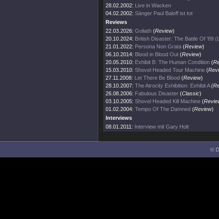
28.02.2002:
Live in Wacken
04.02.2002:
Sänger Paul Baloff ist tot
Reviews
22.03.2026:
Goliath
(
Review
)
20.10.2024:
British Disaster: The Battle Of '89 (
21.01.2022:
Persona Non Grata
(
Review
)
06.10.2014:
Blood in Blood Out
(
Review
)
20.05.2010:
Exhibit B: The Human Condition
(
Re
15.03.2010:
Shovel Headed Tour Machine
(
Rev
27.11.2008:
Let There Be Blood
(
Review
)
28.10.2007:
The Atrocity Exhibition: Exhibit A
(
Re
26.08.2006:
Fabulous Disaster
(
Classic
)
03.10.2005:
Shovel Headed Kill Machine
(
Revie
01.02.2004:
Tempo Of The Damned
(
Review
)
Interviews
08.01.2011:
Interview mit Gary Holt
© D