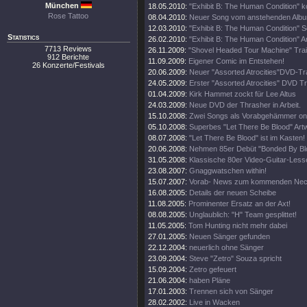
München
18.05.2010:
"Exhibit B: The Human Condition" 
Rose Tattoo
08.04.2010:
Neuer Song vom anstehenden Album
12.03.2010:
"Exhibit B: The Human Condition" S
Statistics
26.02.2010:
"Exhibit B: The Human Condition" Ar
7713 Reviews
26.11.2009:
"Shovel Headed Tour Machine" Trail
912 Berichte
11.09.2009:
Eigener Comic im Entstehen!
26 Konzerte/Festivals
20.06.2009:
Neuer "Assorted Atrocities"DVD-Tra
24.05.2009:
Erster "Assorted Atrocities" DVD Tra
01.04.2009:
Kirk Hammet zockt für Lee Altus
24.03.2009:
Neue DVD der Thrasher in Arbeit.
15.10.2008:
Zwei Songs als Vorabgehämmer onl
05.10.2008:
Superbes "Let There Be Blood" Artw
08.07.2008:
"Let There Be Blood" ist im Kasten!
20.06.2008:
Nehmen 85er Debüt "Bonded By Blo
31.05.2008:
Klassische 80er Video-Guitar-Lesse
23.08.2007:
Gnaggwatschen within!
15.07.2007:
Vorab- News zum kommenden Nec
16.08.2005:
Details der neuen Scheibe
11.08.2005:
Prominenter Ersatz an der Axt!
08.08.2005:
Unglaublich: "H" Team gesplittet!
11.05.2005:
Tom Hunting nicht mehr dabei
27.01.2005:
Neuen Sänger gefunden
22.12.2004:
neuerlich ohne Sänger
23.09.2004:
Steve "Zetro" Souza spricht
15.09.2004:
Zetro gefeuert
21.06.2004:
haben Pläne
17.01.2003:
Trennen sich von Sänger
28.02.2002:
Live in Wacken