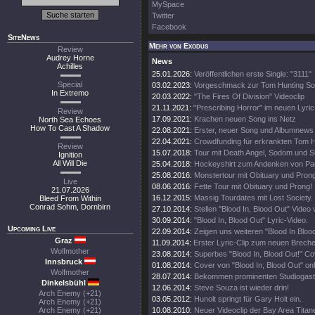
MySpace
Twitter
Facebook
SiteNews
Mehr von Exodus
Review
Audrey Horne
News
Achilles
25.01.2026:
Veröffentlichen erste Single: "3111"
Special
03.02.2023:
Vorgeschmack zur Tom Hunting So
In Extremo
20.03.2022:
"The Fires Of Division" Videoclip
21.11.2021:
"Prescribing Horror" im neuen Lyri
Review
17.09.2021:
Krachen neuen Song ins Netz
North Sea Echoes
How To Cast A Shadow
22.08.2021:
Erster, neuer Song und Albumnews
22.04.2021:
Crowdfunding für erkrankten Tom H
Review
15.07.2018:
Tour mit Death Angel, Sodom und Su
Ignition
All Will Die
25.04.2018:
Hockeyshirt zum Andenken von Pau
25.08.2016:
Monstertour mit Obituary und Prong
Live
08.06.2016:
Fette Tour mit Obituary und Prong!
21.07.2026
16.12.2015:
Massig Tourdates mit Lost Society.
Bleed From Within
Conrad Sohm, Dornbirn
27.10.2014:
Stellen "Blood In, Blood Out" Video 
30.09.2014:
"Blood In, Blood Out" Lyric-Video.
Upcoming Live
22.09.2014:
Zeigen uns weiteren "Blood In Blood
Graz
11.09.2014:
Erster Lyric-Clip zum neuen Brech
Wolfmother
23.08.2014:
Superbes "Blood In, Blood Out!" Cov
Innsbruck
01.08.2014:
Cover von "Blood In, Blood Out" onl
Wolfmother
28.07.2014:
Bekommen prominenten Studiogast
Dinkelsbühl
12.06.2014:
Steve Souza ist wieder drin!
Arch Enemy (+21)
03.05.2012:
Hunolt springt für Gary Holt ein.
Arch Enemy (+21)
Arch Enemy (+21)
10.08.2010:
Neuer Videoclip der Bay Area Titan