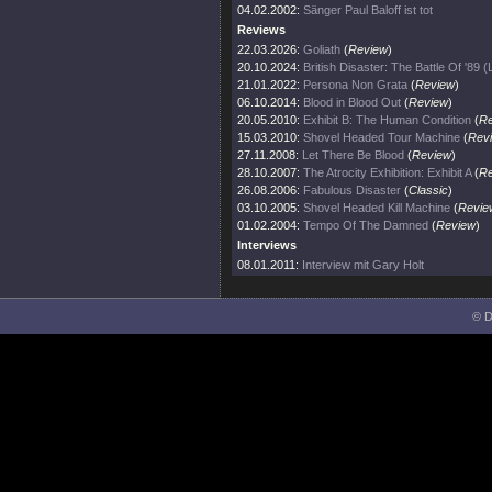
04.02.2002:
Sänger Paul Baloff ist tot
Reviews
22.03.2026:
Goliath
(
Review
)
20.10.2024:
British Disaster: The Battle Of '89 (
21.01.2022:
Persona Non Grata
(
Review
)
06.10.2014:
Blood in Blood Out
(
Review
)
20.05.2010:
Exhibit B: The Human Condition
(
Re
15.03.2010:
Shovel Headed Tour Machine
(
Rev
27.11.2008:
Let There Be Blood
(
Review
)
28.10.2007:
The Atrocity Exhibition: Exhibit A
(
Re
26.08.2006:
Fabulous Disaster
(
Classic
)
03.10.2005:
Shovel Headed Kill Machine
(
Revie
01.02.2004:
Tempo Of The Damned
(
Review
)
Interviews
08.01.2011:
Interview mit Gary Holt
© D