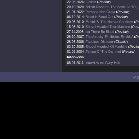
22.03.2026:
Goliath
(
Review
)
20.10.2024:
British Disaster: The Battle Of '89 (
21.01.2022:
Persona Non Grata
(
Review
)
06.10.2014:
Blood in Blood Out
(
Review
)
20.05.2010:
Exhibit B: The Human Condition
(
Re
15.03.2010:
Shovel Headed Tour Machine
(
Rev
27.11.2008:
Let There Be Blood
(
Review
)
28.10.2007:
The Atrocity Exhibition: Exhibit A
(
Re
26.08.2006:
Fabulous Disaster
(
Classic
)
03.10.2005:
Shovel Headed Kill Machine
(
Revie
01.02.2004:
Tempo Of The Damned
(
Review
)
Interviews
08.01.2011:
Interview mit Gary Holt
© D