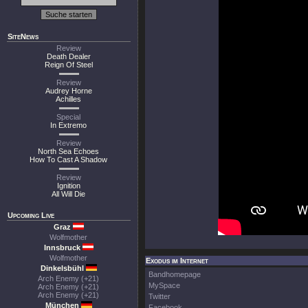
SiteNews
Review
Death Dealer
Reign Of Steel
Review
Audrey Horne
Achilles
Special
In Extremo
Review
North Sea Echoes
How To Cast A Shadow
Review
Ignition
All Will Die
Upcoming Live
Graz
Wolfmother
Innsbruck
Wolfmother
Exodus im Internet
Dinkelsbühl
Bandhomepage
Arch Enemy (+21)
MySpace
Arch Enemy (+21)
Arch Enemy (+21)
Twitter
München
Facebook