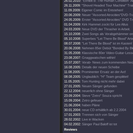
26.02.2010:
"Exhibit B: The Human Condition" Ar
26.11.2009:
"Shovel Headed Tour Machine" Trail
11.09.2009:
Eigener Comic im Entstehen!
20.06.2009:
Neuer "Assorted Atrocities"DVD-Tra
24.05.2009:
Erster "Assorted Atrocities" DVD Tra
01.04.2009:
Kirk Hammet zockt für Lee Altus
24.03.2009:
Neue DVD der Thrasher in Arbeit.
15.10.2008:
Zwei Songs als Vorabgehämmer onl
05.10.2008:
Superbes "Let There Be Blood" Artw
08.07.2008:
"Let There Be Blood" ist im Kasten!
20.06.2008:
Nehmen 85er Debüt "Bonded By Blo
31.05.2008:
Klassische 80er Video-Guitar-Lesse
23.08.2007:
Gnaggwatschen within!
15.07.2007:
Vorab- News zum kommenden Nec
16.08.2005:
Details der neuen Scheibe
11.08.2005:
Prominenter Ersatz an der Axt!
08.08.2005:
Unglaublich: "H" Team gesplittet!
11.05.2005:
Tom Hunting nicht mehr dabei
27.01.2005:
Neuen Sänger gefunden
22.12.2004:
neuerlich ohne Sänger
23.09.2004:
Steve "Zetro" Souza spricht
15.09.2004:
Zetro gefeuert
21.06.2004:
haben Pläne
30.01.2004:
neue CD erhältlich ab 2.2.2004
17.01.2003:
Trennen sich von Sänger
28.02.2002:
Live in Wacken
04.02.2002:
Sänger Paul Baloff ist tot
Reviews