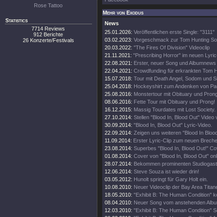
Rose Tattoo
Mehr von Exodus
Statistics
News
7714 Reviews
25.01.2026:
Veröffentlichen erste Single: "3111"
912 Berichte
03.02.2023:
Vorgeschmack zur Tom Hunting So
26 Konzerte/Festivals
20.03.2022:
"The Fires Of Division" Videoclip
21.11.2021:
"Prescribing Horror" im neuen Lyri
22.08.2021:
Erster, neuer Song und Albumnews
22.04.2021:
Crowdfunding für erkrankten Tom H
15.07.2018:
Tour mit Death Angel, Sodom und Su
25.04.2018:
Hockeyshirt zum Andenken von Pau
25.08.2016:
Monstertour mit Obituary und Prong
08.06.2016:
Fette Tour mit Obituary und Prong!
16.12.2015:
Massig Tourdates mit Lost Society.
27.10.2014:
Stellen "Blood In, Blood Out" Video 
30.09.2014:
"Blood In, Blood Out" Lyric-Video.
22.09.2014:
Zeigen uns weiteren "Blood In Blood
11.09.2014:
Erster Lyric-Clip zum neuen Brech
23.08.2014:
Superbes "Blood In, Blood Out!" Cov
01.08.2014:
Cover von "Blood In, Blood Out" onl
28.07.2014:
Bekommen prominenten Studiogast
12.06.2014:
Steve Souza ist wieder drin!
03.05.2012:
Hunolt springt für Gary Holt ein.
10.08.2010:
Neuer Videoclip der Bay Area Titan
18.05.2010:
"Exhibit B: The Human Condition" 
08.04.2010:
Neuer Song vom anstehenden Album
12.03.2010:
"Exhibit B: The Human Condition" S