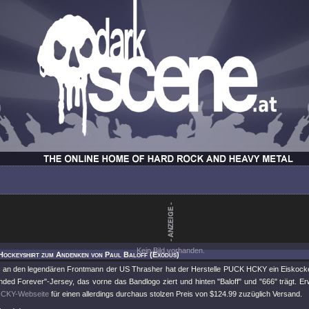
Kein Bild vorhanden.
Hockeyshirt zum Andenken von Paul Baloff (Exodus)
 an den legendären Frontmann der US Thrasher hat der Herstelle PUCK HCKY ein Eiskocke
ded Forever"-Jersey, das vorne das Bandlogo ziert und hinten "Baloff" und "666" trägt. 
CKY-Webseite
für einen allerdings durchaus stolzen Preis von $124.99 zuzüglich Versand.