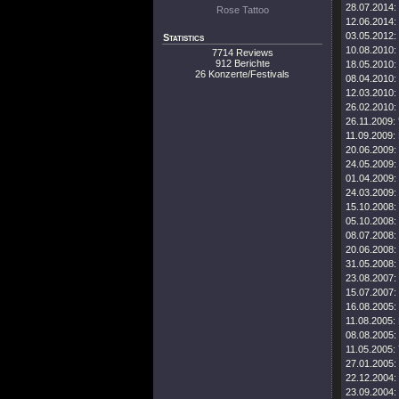
28.07.2014:
Rose Tattoo
12.06.2014:
03.05.2012:
Statistics
10.08.2010:
7714 Reviews
912 Berichte
18.05.2010:
26 Konzerte/Festivals
08.04.2010:
12.03.2010:
26.02.2010:
26.11.2009:
11.09.2009:
20.06.2009:
24.05.2009:
01.04.2009:
24.03.2009:
15.10.2008:
05.10.2008:
08.07.2008:
20.06.2008:
31.05.2008:
23.08.2007:
15.07.2007:
16.08.2005:
11.08.2005:
08.08.2005:
11.05.2005:
27.01.2005:
22.12.2004:
23.09.2004: