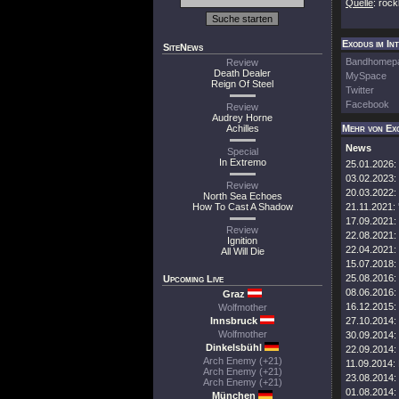
Quelle
: roc
Exodus im In
SiteNews
Bandhomep
Review
Death Dealer
MySpace
Reign Of Steel
Twitter
Facebook
Review
Audrey Horne
Achilles
Mehr von Ex
News
Special
In Extremo
25.01.2026:
03.02.2023:
Review
20.03.2022:
North Sea Echoes
How To Cast A Shadow
21.11.2021:
17.09.2021:
Review
22.08.2021:
Ignition
22.04.2021:
All Will Die
15.07.2018:
25.08.2016:
Upcoming Live
08.06.2016:
Graz
16.12.2015:
Wolfmother
Innsbruck
27.10.2014:
Wolfmother
30.09.2014:
Dinkelsbühl
22.09.2014:
Arch Enemy (+21)
11.09.2014:
Arch Enemy (+21)
23.08.2014:
Arch Enemy (+21)
01.08.2014:
München