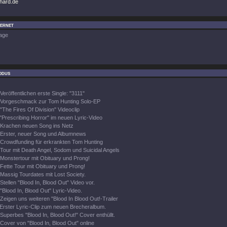
khard.de
ternet
age
odus
Veröffentlichen erste Single: "3111"
Vorgeschmack zur Tom Hunting Solo-EP
"The Fires Of Division" Videoclip
"Prescribing Horror" im neuen Lyric-Video
Krachen neuen Song ins Netz
Erster, neuer Song und Albumnews
Crowdfunding für erkrankten Tom Hunting
Tour mit Death Angel, Sodom und Suicidal Angels
Monstertour mit Obituary und Prong!
Fette Tour mit Obituary und Prong!
Massig Tourdates mit Lost Society.
Stellen "Blood In, Blood Out" Video vor.
"Blood In, Blood Out" Lyric-Video.
Zeigen uns weiteren "Blood In Blood Out!-Trailer
Erster Lyric-Clip zum neuen Brecheralbum.
Superbes "Blood In, Blood Out!" Cover enthüllt.
Cover von "Blood In, Blood Out" online