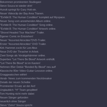
Bekommen prominenten Studiogast
Steve Souza ist wieder drin!
Hunolt springt für Gary Holt ein.
Neuer Videoclip der Bay Area Titanen.
"Exhibit B: The Human Condition" komplett auf Myspace.
Neuer Song vom anstehenden Album online.
"Exhibit B: The Human Condition" Song online.
"Exhibit B: The Human Condition" Artwork online.
"Shovel Headed Tour Machine" Trailer.
Eigener Comic im Entstehen!
Neuer "Assorted Atrocities"DVD-Trailer.
Erster "Assorted Atrocities" DVD Trailer.
Kirk Hammet zockt für Lee Altus
Neue DVD der Thrasher in Arbeit.
Zwei Songs als Vorabgehämmer online.
Superbes "Let There Be Blood" Artwork enthüllt.
"Let There Be Blood" ist im Kasten!
Nehmen 85er Debüt "Bonded By Blood" neu auf!
Klassische 80er Video-Guitar-Lesseon online.
Gnaggwatschen within!
Vorab- News zum kommenden Neckbreaker
Details der neuen Scheibe
Prominenter Ersatz an der Axt!
Unglaublich: "H" Team gesplittet!
Tom Hunting nicht mehr dabei
Neuen Sänger gefunden
neuerlich ohne Sänger
Steve "Zetro" Souza spricht