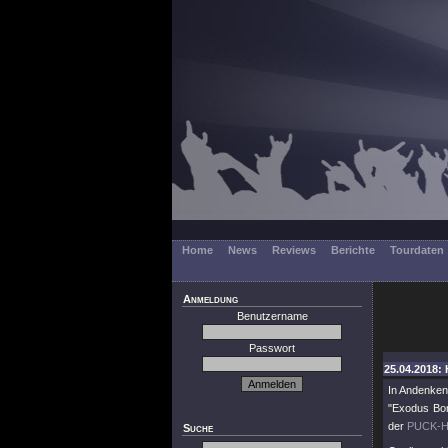
Home
News
Reviews
Berichte
Tourdaten
Anmeldung
Benutzername
Passwort
25.04.2018: 
In Andenken
"Exodus Bon
der
PUCK-H
Suche