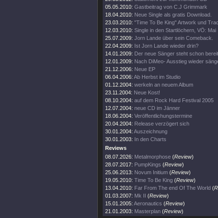
05.05.2010:
Gastbeitrag von C.J Grimmark
18.04.2010:
Neue Single als gratis Download.
23.03.2010:
"Time To Be King" Artwork und Track
12.03.2010:
Single in den Startlöchern, VÖ: Mai
25.07.2009:
Jorn Lande über sein Comeback.
22.04.2009:
Ist Jorn Lande wieder drin?
14.01.2009:
Der neue Sänger steht schon bereit
12.01.2009:
Nach DiMeo- Ausstieg wieder säng
21.12.2006:
Neue EP
06.04.2006:
Ab Herbst im Studio
01.12.2004:
werkeln an neuem Album
23.11.2004:
Neue Kost!
08.10.2004:
auf dem Rock Hard Festival 2005
12.07.2004:
neue CD im Jänner
18.06.2004:
Veröffentlichungstermine
20.04.2004:
Release verzögert sich
30.01.2004:
Auszeichnung
30.01.2003:
In den Charts
Reviews
08.07.2026:
Metalmorphose
(
Review
)
28.07.2017:
PumpKings
(
Review
)
25.06.2013:
Novum Initium
(
Review
)
19.05.2010:
Time To Be King
(
Review
)
13.04.2010:
Far From The end Of The World
(
R
01.03.2007:
Mk II
(
Review
)
15.01.2005:
Aeronautics
(
Review
)
21.01.2003:
Masterplan
(
Review
)