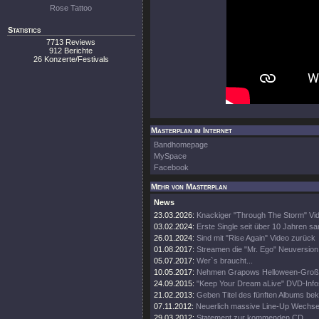
Rose Tattoo
Statistics
7713 Reviews
912 Berichte
26 Konzerte/Festivals
Masterplan im Internet
Bandhomepage
MySpace
Facebook
Mehr von Masterplan
News
23.03.2026:
Knackiger "Through The Storm" Vid
03.02.2024:
Erste Single seit über 10 Jahren s
26.01.2024:
Sind mit "Rise Again" Video zurück
01.08.2017:
Streamen die "Mr. Ego" Neuversion
05.07.2017:
Wer`s braucht...
10.05.2017:
Nehmen Grapows Helloween-Großta
24.09.2015:
"Keep Your Dream aLive" DVD-Info
21.02.2013:
Geben Titel des fünften Albums be
07.11.2012:
Neuerlich massive Line-Up Wechse
29.03.2012:
Statement zur kommenden CD