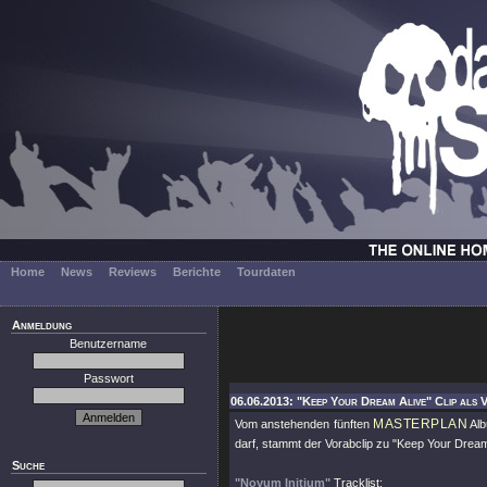
Home
News
Reviews
Berichte
Tourdaten
Anmeldung
Benutzername
Passwort
06.06.2013: "Keep Your Dream Alive" Clip als
MASTERPLAN
Vom anstehenden fünften
Al
darf, stammt der Vorabclip zu
"Keep Your Dream
Suche
"Novum Initium"
Tracklist: