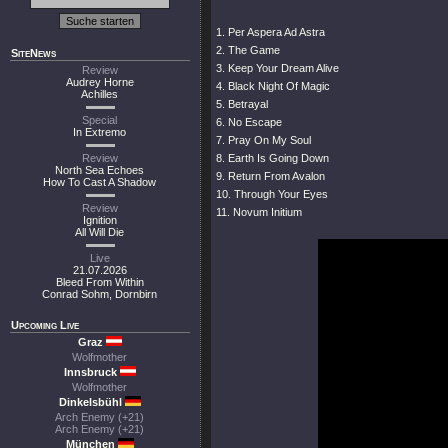
1. Per Aspera Ad Astra
2. The Game
SiteNews
3. Keep Your Dream Alive
Review
Audrey Horne
4. Black Night Of Magic
Achilles
5. Betrayal
Special
6. No Escape
In Extremo
7. Pray On My Soul
Review
8. Earth Is Going Down
North Sea Echoes
9. Return From Avalon
How To Cast A Shadow
10. Through Your Eyes
Review
11. Novum Initium
Ignition
All Will Die
Live
21.07.2026
Bleed From Within
Conrad Sohm, Dornbirn
Upcoming Live
Graz
Wolfmother
Innsbruck
Wolfmother
Dinkelsbühl
Arch Enemy (+21)
Arch Enemy (+21)
München