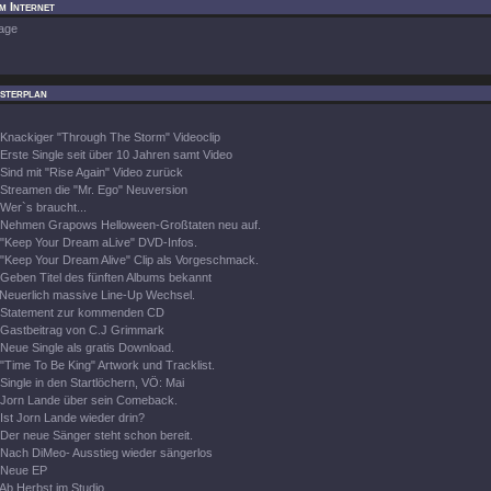
m Internet
age
sterplan
Knackiger "Through The Storm" Videoclip
Erste Single seit über 10 Jahren samt Video
Sind mit "Rise Again" Video zurück
Streamen die "Mr. Ego" Neuversion
Wer`s braucht...
Nehmen Grapows Helloween-Großtaten neu auf.
"Keep Your Dream aLive" DVD-Infos.
"Keep Your Dream Alive" Clip als Vorgeschmack.
Geben Titel des fünften Albums bekannt
Neuerlich massive Line-Up Wechsel.
Statement zur kommenden CD
Gastbeitrag von C.J Grimmark
Neue Single als gratis Download.
"Time To Be King" Artwork und Tracklist.
Single in den Startlöchern, VÖ: Mai
Jorn Lande über sein Comeback.
Ist Jorn Lande wieder drin?
Der neue Sänger steht schon bereit.
Nach DiMeo- Ausstieg wieder sängerlos
Neue EP
Ab Herbst im Studio