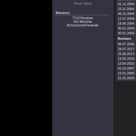
Rose Tattoo
01.12.2004:
23.11.2004:
Statistics
08.10.2004:
7713 Reviews
12.07.2004:
912 Berichte
18.06.2004:
26 Konzerte/Festivals
30.01.2004:
30.01.2003:
Reviews
08.07.2026:
28.07.2017:
25.06.2013:
19.05.2010:
13.04.2010:
01.03.2007:
15.01.2005:
21.01.2003: