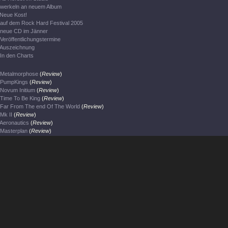
werkeln an neuem Album
Neue Kost!
auf dem Rock Hard Festival 2005
neue CD im Jänner
Veröffentlichungstermine
Auszeichnung
In den Charts
Metalmorphose
(
Review
)
PumpKings
(
Review
)
Novum Initium
(
Review
)
Time To Be King
(
Review
)
Far From The end Of The World
(
Review
)
Mk II
(
Review
)
Aeronautics
(
Review
)
Masterplan
(
Review
)