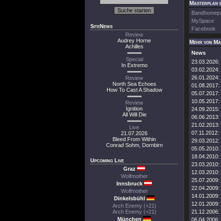
Masterplan i
Bandhomep
MySpace
SiteNews
Facebook
Review
Audrey Horne
Mehr von Ma
Achilles
News
Special
23.03.2026:
In Extremo
03.02.2024:
26.01.2024:
Review
North Sea Echoes
01.08.2017:
How To Cast A Shadow
05.07.2017:
10.05.2017:
Review
Ignition
24.09.2015:
All Will Die
06.06.2013:
21.02.2013:
Live
07.11.2012:
21.07.2026
Bleed From Within
29.03.2012:
Conrad Sohm, Dornbirn
05.05.2010:
18.04.2010:
Upcoming Live
23.03.2010:
Graz
12.03.2010:
Wolfmother
25.07.2009:
Innsbruck
22.04.2009:
Wolfmother
14.01.2009:
Dinkelsbühl
12.01.2009:
Arch Enemy (+21)
Arch Enemy (+21)
21.12.2006:
München
06.04.2006: