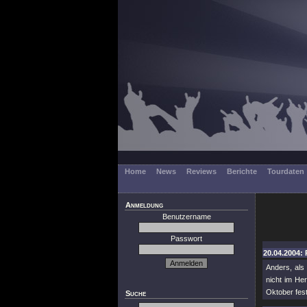
Home
News
Reviews
Berichte
Tourdaten
Anmeldung
Benutzername
Passwort
20.04.2004: 
Anders, als
nicht im He
Oktober fest
Suche