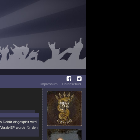
Impressum
Datenschutz
Debüt eingespielt wird,
r Vorab-EP wurde für den