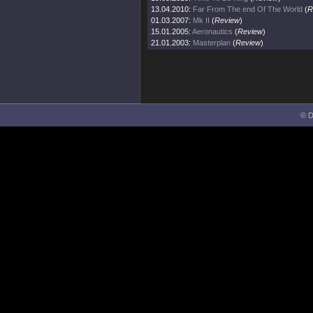
13.04.2010:
Far From The end Of The World
(
R
01.03.2007:
Mk II
(
Review
)
15.01.2005:
Aeronautics
(
Review
)
21.01.2003:
Masterplan
(
Review
)
© D