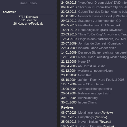
24.09.2015:
"Keep Your Dream aLive" DVD-Info
Rose Tattoo
06.06.2013:
"Keep Your Dream Alive" Clip als 
21.02.2013:
Geben Titel des fünften Albums be
Statistics
07.11.2012:
Neuerlich massive Line-Up Wechse
7714 Reviews
912 Berichte
29.03.2012:
Statement zur kommenden CD
26 Konzerte/Festivals
05.05.2010:
Gastbeitrag von C.J Grimmark
18.04.2010:
Neue Single als gratis Download.
23.03.2010:
"Time To Be King" Artwork und Track
12.03.2010:
Single in den Startlöchern, VÖ: Mai
25.07.2009:
Jorn Lande über sein Comeback.
22.04.2009:
Ist Jorn Lande wieder drin?
14.01.2009:
Der neue Sänger steht schon bereit
12.01.2009:
Nach DiMeo- Ausstieg wieder säng
21.12.2006:
Neue EP
06.04.2006:
Ab Herbst im Studio
01.12.2004:
werkeln an neuem Album
23.11.2004:
Neue Kost!
08.10.2004:
auf dem Rock Hard Festival 2005
12.07.2004:
neue CD im Jänner
18.06.2004:
Veröffentlichungstermine
20.04.2004:
Release verzögert sich
30.01.2004:
Auszeichnung
30.01.2003:
In den Charts
Reviews
08.07.2026:
Metalmorphose
(
Review
)
28.07.2017:
PumpKings
(
Review
)
25.06.2013:
Novum Initium
(
Review
)
19.05.2010:
Time To Be King
(
Review
)