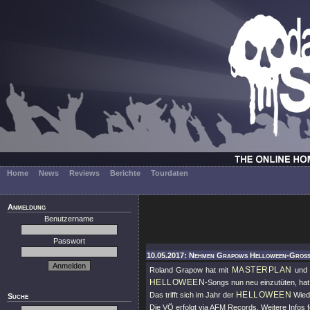
Home
News
Reviews
Berichte
Tourdaten
Anmeldung
Benutzername
Passwort
10.05.2017: Nehmen Grapows Helloween-Großt
MASTERPLAN
Roland Grapow hat mit
und 
HELLOWEEN
-Songs nun neu einzutüten, ha
HELLOWEEN
Das trifft sich im Jahr der
Wiede
Suche
Die VÖ erfolgt via AFM Records, Weitere Infos f