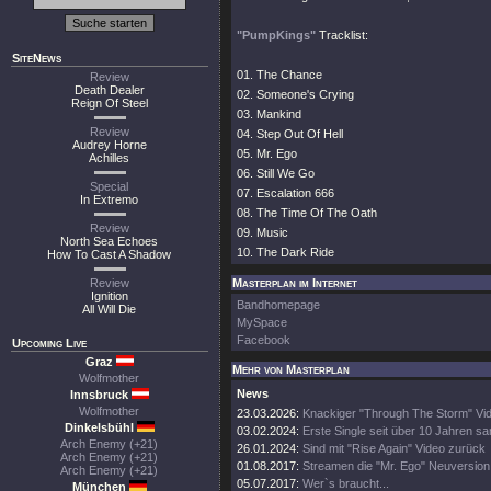
"PumpKings"
Tracklist:
SiteNews
01. The Chance
Review
Death Dealer
02. Someone's Crying
Reign Of Steel
03. Mankind
Review
04. Step Out Of Hell
Audrey Horne
05. Mr. Ego
Achilles
06. Still We Go
Special
07. Escalation 666
In Extremo
08. The Time Of The Oath
Review
09. Music
North Sea Echoes
10. The Dark Ride
How To Cast A Shadow
Review
Masterplan im Internet
Ignition
Bandhomepage
All Will Die
MySpace
Facebook
Upcoming Live
Graz
Mehr von Masterplan
Wolfmother
News
Innsbruck
Wolfmother
23.03.2026:
Knackiger "Through The Storm" Vid
Dinkelsbühl
03.02.2024:
Erste Single seit über 10 Jahren s
Arch Enemy (+21)
26.01.2024:
Sind mit "Rise Again" Video zurück
Arch Enemy (+21)
01.08.2017:
Streamen die "Mr. Ego" Neuversion
Arch Enemy (+21)
05.07.2017:
Wer`s braucht...
München