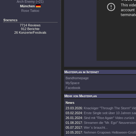
Arch Enemy (+21)
München
Rose Tattoo
Statistics
7714 Reviews
912 Berichte
26 Konzerte/Festivals
Masterplan im Internet
Bandhomepage
MySpace
Facebook
Mehr von Masterplan
News
23.03.2026:
Knackiger "Through The Storm" Vid
03.02.2024:
Erste Single seit über 10 Jahren s
26.01.2024:
Sind mit "Rise Again" Video zurück
01.08.2017:
Streamen die "Mr. Ego" Neuversion
05.07.2017:
Wer`s braucht...
10.05.2017:
Nehmen Grapows Helloween-Großta