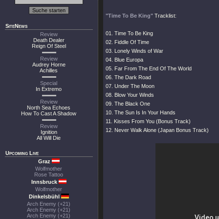
"Time To Be King"
Tracklist:
SiteNews
01. Time To Be King
Review
Death Dealer
02. Fiddle Of Time
Reign Of Steel
03. Lonely Winds of War
Review
04. Blue Europa
Audrey Horne
05. Far From The End Of The World
Achilles
06. The Dark Road
Special
07. Under The Moon
In Extremo
08. Blow Your Winds
Review
09. The Black One
North Sea Echoes
10. The Sun Is In Your Hands
How To Cast A Shadow
11. Kisses From You (Bonus Track)
Review
12. Never Walk Alone (Japan Bonus Track)
Ignition
All Will Die
Upcoming Live
Graz
Wolfmother
Rose Tattoo
Innsbruck
Wolfmother
Dinkelsbühl
Arch Enemy (+21)
Arch Enemy (+21)
Arch Enemy (+21)