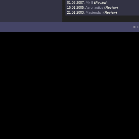
01.03.2007:
Mk II
(
Review
)
15.01.2005:
Aeronautics
(
Review
)
21.01.2003:
Masterplan
(
Review
)
© D