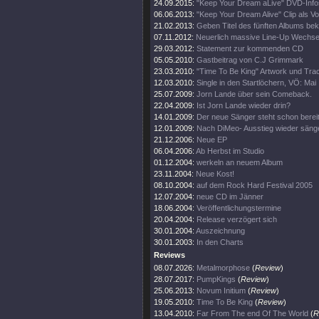
24.09.2015:
"Keep Your Dream aLive" DVD-Info
06.06.2013:
"Keep Your Dream Alive" Clip als 
21.02.2013:
Geben Titel des fünften Albums be
07.11.2012:
Neuerlich massive Line-Up Wechse
29.03.2012:
Statement zur kommenden CD
05.05.2010:
Gastbeitrag von C.J Grimmark
23.03.2010:
"Time To Be King" Artwork und Track
12.03.2010:
Single in den Startlöchern, VÖ: Mai
25.07.2009:
Jorn Lande über sein Comeback.
22.04.2009:
Ist Jorn Lande wieder drin?
14.01.2009:
Der neue Sänger steht schon bereit
12.01.2009:
Nach DiMeo- Ausstieg wieder säng
21.12.2006:
Neue EP
06.04.2006:
Ab Herbst im Studio
01.12.2004:
werkeln an neuem Album
23.11.2004:
Neue Kost!
08.10.2004:
auf dem Rock Hard Festival 2005
12.07.2004:
neue CD im Jänner
18.06.2004:
Veröffentlichungstermine
20.04.2004:
Release verzögert sich
30.01.2004:
Auszeichnung
30.01.2003:
In den Charts
Reviews
08.07.2026:
Metalmorphose
(
Review
)
28.07.2017:
PumpKings
(
Review
)
25.06.2013:
Novum Initium
(
Review
)
19.05.2010:
Time To Be King
(
Review
)
13.04.2010:
Far From The end Of The World
(
R