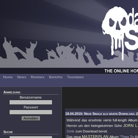
Home
News
Reviews
Berichte
Tourdaten
Anmeldung
Benutzername
Passwort
18.04.2010: Neue Single als gratis Download. 
Während das ersehnte vierte full-length Albu
JORN 
Herren um den heimgekehrten Sohn
Stelle
zum Download bereit.
Suche
MASTERPLAN
Das neue
Album
"Time To B